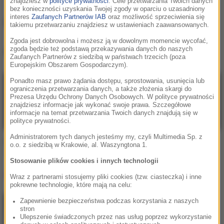
znajdziesz w
polityce prywatności
. Cele przetwarzania Twoich danych
bez konieczności uzyskania Twojej zgody w oparciu o uzasadniony
interes
Zaufanych Partnerów IAB
oraz możliwość sprzeciwienia się
Captcha
takiemu przetwarzaniu znajdziesz w ustawieniach zaawansowanych.
Zgoda jest dobrowolna i możesz ją w dowolnym momencie wycofać,
zgoda będzie też podstawą przekazywania danych do naszych
Captcha
, utwory
Zaufanych Partnerów z siedzibą w państwach trzecich (poza
Europejskim Obszarem Gospodarczym).
Ponadto masz prawo żądania dostępu, sprostowania, usunięcia lub
ograniczenia przetwarzania danych, a także złożenia skargi do
Prezesa Urzędu Ochrony Danych Osobowych. W polityce prywatności
znajdziesz informacje jak wykonać swoje prawa. Szczegółowe
informacje na temat przetwarzania Twoich danych znajdują się w
polityce prywatności.
Administratorem tych danych jesteśmy my, czyli Multimedia Sp. z
Captcha
Captcha
o.o. z siedzibą w Krakowie, al. Waszyngtona 1.
Close 2 Me (Hi_Tack Remix)
Close 2 Me (Radio Mix)
Stosowanie plików cookies i innych technologii
Lista Hop Bęc
Wraz z partnerami stosujemy pliki cookies (tzw. ciasteczka) i inne
pokrewne technologie, które mają na celu:
Zapewnienie bezpieczeństwa podczas korzystania z naszych
DubDogz
/
FEZZO
/
Zaark
1
stron
How Does It Feel
Ulepszenie świadczonych przez nas usług poprzez wykorzystanie