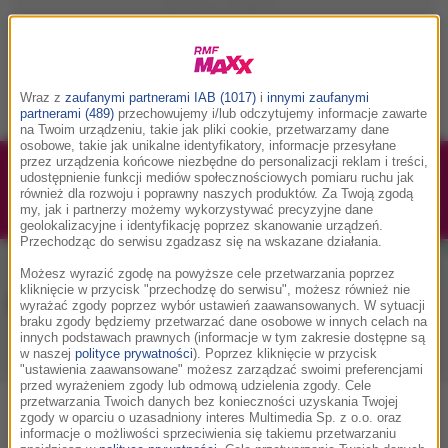
Wraz z
zaufanymi partnerami IAB (1017)
i
innymi zaufanymi
partnerami (489)
przechowujemy i/lub odczytujemy informacje zawarte
na Twoim urządzeniu, takie jak pliki cookie, przetwarzamy dane
osobowe, takie jak unikalne identyfikatory, informacje przesyłane
przez urządzenia końcowe niezbędne do personalizacji reklam i treści,
1/1
Podwójne bilety na Silesia Memoriał Kamili
udostępnienie funkcji mediów społecznościowych pomiaru ruchu jak
również dla rozwoju i poprawny naszych produktów. Za Twoją zgodą
Skolimowskiej 2026 - 23.08.2026
my, jak i partnerzy możemy wykorzystywać precyzyjne dane
geolokalizacyjne i identyfikację poprzez skanowanie urządzeń.
Przechodząc do serwisu zgadzasz się na wskazane działania.
Możesz wyrazić zgodę na powyższe cele przetwarzania poprzez
kliknięcie w przycisk "przechodzę do serwisu", możesz również nie
Muzyka w RMF MAXX
wyrażać zgody poprzez wybór ustawień zaawansowanych. W sytuacji
braku zgody będziemy przetwarzać dane osobowe w innych celach na
innych podstawach prawnych (informacje w tym zakresie dostępne są
w naszej
polityce prywatności
). Poprzez kliknięcie w przycisk
Playlista
Hity
Nowości muzyczne
"ustawienia zaawansowane" możesz zarządzać swoimi preferencjami
przed wyrażeniem zgody lub odmową udzielenia zgody. Cele
przetwarzania Twoich danych bez konieczności uzyskania Twojej
zgody w oparciu o uzasadniony interes Multimedia Sp. z o.o. oraz
0
2
3
4
5
7
9
A
B
C
D
E
F
G
H
I
J
K
informacje o możliwości sprzeciwienia się takiemu przetwarzaniu