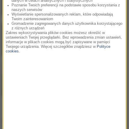
danych w celach analitycznych i statystycznych
Poznanie Twoich preferencji na podstawie sposobu korzystania z
naszych serwisów
Wyświetlanie spersonalizowanych reklam, które odpowiadają
Twoim zainteresowaniom
Gromadzenie zagregowanych danych użytkownika korzystającego
z różnych urządzeń
Fukaj
/
Livka
/
Enklawa
2
Zakres wykorzystywania plików cookies możesz określić w
Chcę więcej
ustawieniach Twojej przeglądarki. Bez wprowadzenia zmian ustawień,
informacje w plikach cookies mogą być zapisywane w pamięci
Twojego urządzenia. Więcej szczegółów znajdziesz w
Polityce
cookies
.
David Guetta
/
Alok
/
Stick
3
Figure
Run Run River (Angels Above
Me)
Hity w RMF MAXX