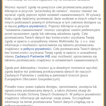
Odbiór RMF MAXX
Możesz wyrazić zgodę na powyższe cele przetwarzania poprzez
kliknięcie w przycisk "przechodzę do serwisu", możesz również nie
Sprawdź w jaki sposób możesz posłuchać RMF MAXX
wyrażać zgody poprzez wybór ustawień zaawansowanych. W sytuacji
braku zgody będziemy przetwarzać dane osobowe w innych celach na
innych podstawach prawnych (informacje w tym zakresie dostępne są
w naszej
polityce prywatności
). Poprzez kliknięcie w przycisk
Częstotliwości
, na których znajdziesz
"ustawienia zaawansowane" możesz zarządzać swoimi preferencjami
RMF MAXX
przed wyrażeniem zgody lub odmową udzielenia zgody. Cele
przetwarzania Twoich danych bez konieczności uzyskania Twojej
zgody w oparciu o uzasadniony interes Multimedia Sp. z o.o. oraz
informacje o możliwości sprzeciwienia się takiemu przetwarzaniu
Białystok
znajdziesz w
polityce prywatności
. Cele przetwarzania Twoich danych
97,5 FM
bez konieczności uzyskania Twojej zgody w oparciu o uzasadniony
interes
Zaufanych Partnerów IAB
oraz możliwość sprzeciwienia się
Bydgoszcz
106,1 FM
takiemu przetwarzaniu znajdziesz w ustawieniach zaawansowanych.
Zgoda jest dobrowolna i możesz ją w dowolnym momencie wycofać,
Bytów
101,2 FM
zgoda będzie też podstawą przekazywania danych do naszych
Zaufanych Partnerów z siedzibą w państwach trzecich (poza
Ciechanów
89,6 FM
Europejskim Obszarem Gospodarczym).
Ponadto masz prawo żądania dostępu, sprostowania, usunięcia lub
Częstochowa
102,6 FM
ograniczenia przetwarzania danych, a także złożenia skargi do
Prezesa Urzędu Ochrony Danych Osobowych. W polityce prywatności
znajdziesz informacje jak wykonać swoje prawa. Szczegółowe
Darłowo
103,9 FM
informacje na temat przetwarzania Twoich danych znajdują się w
polityce prywatności.