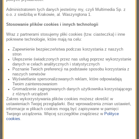
Gorzów Wielkopolski
94,9 FM
Administratorem tych danych jesteśmy my, czyli Multimedia Sp. z
o.o. z siedzibą w Krakowie, al. Waszyngtona 1.
Inowrocław
90,8 FM
Stosowanie plików cookies i innych technologii
Kielce
98 FM
Wraz z partnerami stosujemy pliki cookies (tzw. ciasteczka) i inne
pokrewne technologie, które mają na celu:
Kłodzko
99,5 FM
Zapewnienie bezpieczeństwa podczas korzystania z naszych
stron
Konin
95,8 FM
Ulepszenie świadczonych przez nas usług poprzez wykorzystanie
danych w celach analitycznych i statystycznych
Końskie
89,7 FM
Poznanie Twoich preferencji na podstawie sposobu korzystania z
naszych serwisów
Wyświetlanie spersonalizowanych reklam, które odpowiadają
Koszalin
99,7 FM
Twoim zainteresowaniom
Gromadzenie zagregowanych danych użytkownika korzystającego
z różnych urządzeń
Kraków
96,7 FM
Zakres wykorzystywania plików cookies możesz określić w
ustawieniach Twojej przeglądarki. Bez wprowadzenia zmian ustawień,
Krosno
97,6 FM
informacje w plikach cookies mogą być zapisywane w pamięci
Twojego urządzenia. Więcej szczegółów znajdziesz w
Polityce
cookies
.
Krynica
104,6 FM
Kwidzyn
88,6 FM