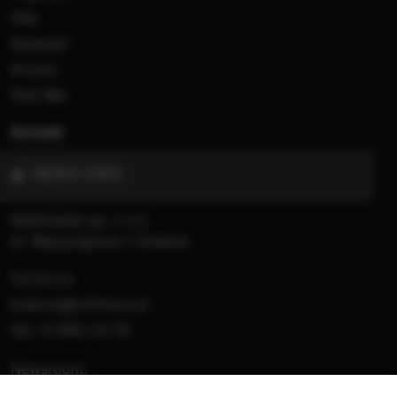
Hity
Nowości
Artyści
Hop Bęc
Kontakt
Wybierz miasto
Multimedia sp. z o.o.
al. Waszyngtona 1, Kraków
Redakcja:
krakow@rmfmaxx.pl
fax: 12 662 24 76
Newsroom:
newsroom.krakow@rmfmaxx.pl