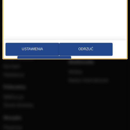
Radio RMF MAXX
Wydarzenia
Aplikacja mobilna
Konkursy
Ramówka
Imprezy
Odbiór
Płyty
Radio on-line
Filmy
Reklama
Książki
USTAWIENIA
ODRZUĆ
Mapa serwisu
Multimedia
PRZEJDŹ DO SERWISU
Kontakt
Wideo
Nadawca
Radia internetowe
Polecamy
RMFon.pl
Świat Kobiety
Muzyka
Playlista