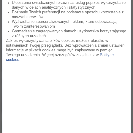
Calvin Harris / Florence
Ulepszenie świadczonych przez nas usług poprzez wykorzystanie
Welch
danych w celach analitycznych i statystycznych
Poznanie Twoich preferencji na podstawie sposobu korzystania z
Sweet Nothing
naszych serwisów
Wyświetlanie spersonalizowanych reklam, które odpowiadają
Lista Hop Bęc
Twoim zainteresowaniom
Gromadzenie zagregowanych danych użytkownika korzystającego
z różnych urządzeń
Zakres wykorzystywania plików cookies możesz określić w
Gibbs
/
Kukon
/
Jonatan
1
ustawieniach Twojej przeglądarki. Bez wprowadzenia zmian ustawień,
informacje w plikach cookies mogą być zapisywane w pamięci
Ty masz
Twojego urządzenia. Więcej szczegółów znajdziesz w
Polityce
cookies
.
Bebe Rexha
/
David Guetta
2
Sad Girls
Aitch
3