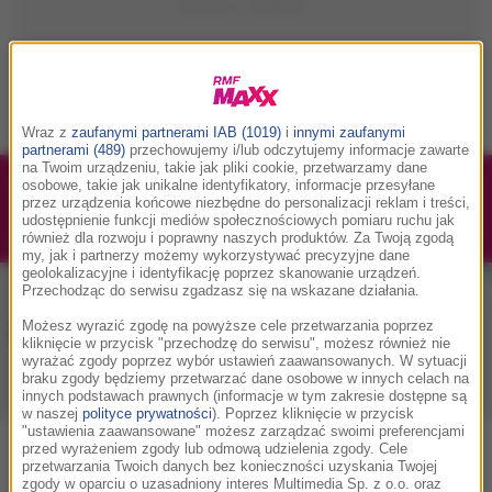
Wraz z
zaufanymi partnerami IAB (1019)
i
innymi zaufanymi
partnerami (489)
przechowujemy i/lub odczytujemy informacje zawarte
na Twoim urządzeniu, takie jak pliki cookie, przetwarzamy dane
osobowe, takie jak unikalne identyfikatory, informacje przesyłane
1/1
Podwójne bilety na Silesia Memoriał Kamili
przez urządzenia końcowe niezbędne do personalizacji reklam i treści,
Skolimowskiej 2026 - 23.08.2026
udostępnienie funkcji mediów społecznościowych pomiaru ruchu jak
również dla rozwoju i poprawny naszych produktów. Za Twoją zgodą
my, jak i partnerzy możemy wykorzystywać precyzyjne dane
geolokalizacyjne i identyfikację poprzez skanowanie urządzeń.
Przechodząc do serwisu zgadzasz się na wskazane działania.
Muzyka w RMF MAXX
Możesz wyrazić zgodę na powyższe cele przetwarzania poprzez
kliknięcie w przycisk "przechodzę do serwisu", możesz również nie
wyrażać zgody poprzez wybór ustawień zaawansowanych. W sytuacji
braku zgody będziemy przetwarzać dane osobowe w innych celach na
Playlista
Hity
Nowości muzyczne
innych podstawach prawnych (informacje w tym zakresie dostępne są
w naszej
polityce prywatności
). Poprzez kliknięcie w przycisk
"ustawienia zaawansowane" możesz zarządzać swoimi preferencjami
przed wyrażeniem zgody lub odmową udzielenia zgody. Cele
0
2
3
4
5
7
9
A
B
C
D
E
F
G
H
I
J
K
przetwarzania Twoich danych bez konieczności uzyskania Twojej
zgody w oparciu o uzasadniony interes Multimedia Sp. z o.o. oraz