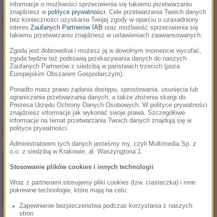
informacje o możliwości sprzeciwienia się takiemu przetwarzaniu
znajdziesz w
polityce prywatności
. Cele przetwarzania Twoich danych
Florence Welch
bez konieczności uzyskania Twojej zgody w oparciu o uzasadniony
interes
Zaufanych Partnerów IAB
oraz możliwość sprzeciwienia się
takiemu przetwarzaniu znajdziesz w ustawieniach zaawansowanych.
Informacje o
Florence Welch
Zgoda jest dobrowolna i możesz ją w dowolnym momencie wycofać,
zgoda będzie też podstawą przekazywania danych do naszych
Angielska wokalistka i autorka piosenek, znana jako
Zaufanych Partnerów z siedzibą w państwach trzecich (poza
Europejskim Obszarem Gospodarczym).
frontmenka zespołu Florence & The Machine.
Ponadto masz prawo żądania dostępu, sprostowania, usunięcia lub
ograniczenia przetwarzania danych, a także złożenia skargi do
Podziel się:
Prezesa Urzędu Ochrony Danych Osobowych. W polityce prywatności
znajdziesz informacje jak wykonać swoje prawa. Szczegółowe
informacje na temat przetwarzania Twoich danych znajdują się w
Florence Welch
, utwory
polityce prywatności.
Administratorem tych danych jesteśmy my, czyli Multimedia Sp. z
o.o. z siedzibą w Krakowie, al. Waszyngtona 1.
Stosowanie plików cookies i innych technologii
Wraz z partnerami stosujemy pliki cookies (tzw. ciasteczka) i inne
pokrewne technologie, które mają na celu:
Zapewnienie bezpieczeństwa podczas korzystania z naszych
stron