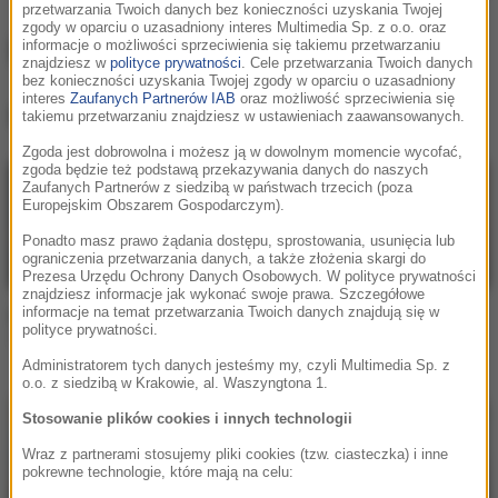
przetwarzania Twoich danych bez konieczności uzyskania Twojej
zgody w oparciu o uzasadniony interes Multimedia Sp. z o.o. oraz
kuqe 2115
informacje o możliwości sprzeciwienia się takiemu przetwarzaniu
znajdziesz w
polityce prywatności
. Cele przetwarzania Twoich danych
bez konieczności uzyskania Twojej zgody w oparciu o uzasadniony
interes
Zaufanych Partnerów IAB
oraz możliwość sprzeciwienia się
kuqe 2115
, utwory
takiemu przetwarzaniu znajdziesz w ustawieniach zaawansowanych.
Zgoda jest dobrowolna i możesz ją w dowolnym momencie wycofać,
zgoda będzie też podstawą przekazywania danych do naszych
Zaufanych Partnerów z siedzibą w państwach trzecich (poza
Europejskim Obszarem Gospodarczym).
Ponadto masz prawo żądania dostępu, sprostowania, usunięcia lub
ograniczenia przetwarzania danych, a także złożenia skargi do
Prezesa Urzędu Ochrony Danych Osobowych. W polityce prywatności
znajdziesz informacje jak wykonać swoje prawa. Szczegółowe
informacje na temat przetwarzania Twoich danych znajdują się w
kuqe 2115 / Kuban / emi
kuqe 2115 / Kubi
polityce prywatności.
Producent
baletnica
wszystkie noce sa samotne
Administratorem tych danych jesteśmy my, czyli Multimedia Sp. z
o.o. z siedzibą w Krakowie, al. Waszyngtona 1.
Stosowanie plików cookies i innych technologii
Wraz z partnerami stosujemy pliki cookies (tzw. ciasteczka) i inne
pokrewne technologie, które mają na celu: