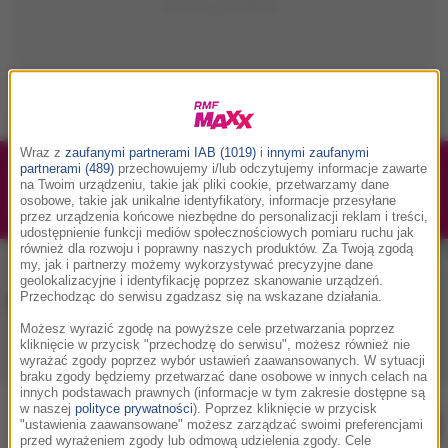
Wraz z
zaufanymi partnerami IAB (1019)
i
innymi zaufanymi
partnerami (489)
przechowujemy i/lub odczytujemy informacje zawarte
1/1
Podwójne bilety na Silesia Memoriał Kamili
na Twoim urządzeniu, takie jak pliki cookie, przetwarzamy dane
Skolimowskiej 2026 - 23.08.2026
osobowe, takie jak unikalne identyfikatory, informacje przesyłane
przez urządzenia końcowe niezbędne do personalizacji reklam i treści,
udostępnienie funkcji mediów społecznościowych pomiaru ruchu jak
również dla rozwoju i poprawny naszych produktów. Za Twoją zgodą
my, jak i partnerzy możemy wykorzystywać precyzyjne dane
geolokalizacyjne i identyfikację poprzez skanowanie urządzeń.
Muzyka w RMF MAXX
Przechodząc do serwisu zgadzasz się na wskazane działania.
Możesz wyrazić zgodę na powyższe cele przetwarzania poprzez
kliknięcie w przycisk "przechodzę do serwisu", możesz również nie
Playlista
Hity
Nowości muzyczne
wyrażać zgody poprzez wybór ustawień zaawansowanych. W sytuacji
braku zgody będziemy przetwarzać dane osobowe w innych celach na
innych podstawach prawnych (informacje w tym zakresie dostępne są
w naszej
polityce prywatności
). Poprzez kliknięcie w przycisk
0
2
3
4
5
7
9
A
B
C
D
E
F
G
H
I
J
K
"ustawienia zaawansowane" możesz zarządzać swoimi preferencjami
przed wyrażeniem zgody lub odmową udzielenia zgody. Cele