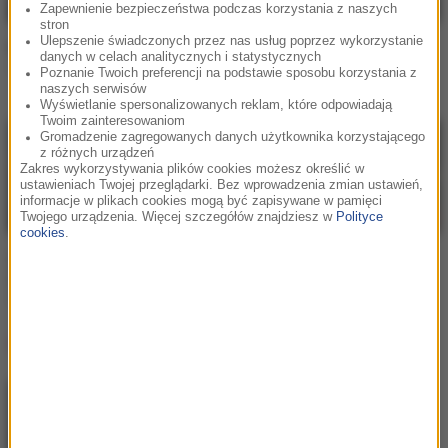
Zapewnienie bezpieczeństwa podczas korzystania z naszych
stron
Ulepszenie świadczonych przez nas usług poprzez wykorzystanie
kuqe 2115 / francis
kuqe 2115 / Bambi /
danych w celach analitycznych i statystycznych
francis
taki mały ja
Poznanie Twoich preferencji na podstawie sposobu korzystania z
zostań, proszę
naszych serwisów
Wyświetlanie spersonalizowanych reklam, które odpowiadają
Twoim zainteresowaniom
Gromadzenie zagregowanych danych użytkownika korzystającego
z różnych urządzeń
Zakres wykorzystywania plików cookies możesz określić w
ustawieniach Twojej przeglądarki. Bez wprowadzenia zmian ustawień,
informacje w plikach cookies mogą być zapisywane w pamięci
Twojego urządzenia. Więcej szczegółów znajdziesz w
Polityce
cookies
.
2115 / Bedoes / White
Bedoes / Blacha 2115 /
2115 / kuqe 2115
White 2115 / kuqe 2115
Na krańcu świata
Ketchup
Lista Hop Bęc
Gibbs
/
Kukon
/
Jonatan
1
Ty masz