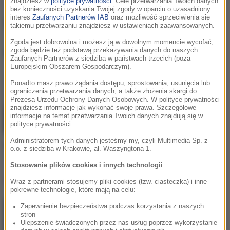
znajdziesz w
polityce prywatności
. Cele przetwarzania Twoich danych
bez konieczności uzyskania Twojej zgody w oparciu o uzasadniony
interes
Zaufanych Partnerów IAB
oraz możliwość sprzeciwienia się
MOONLGHT
takiemu przetwarzaniu znajdziesz w ustawieniach zaawansowanych.
Zgoda jest dobrowolna i możesz ją w dowolnym momencie wycofać,
zgoda będzie też podstawą przekazywania danych do naszych
MOONLGHT
, utwory
Zaufanych Partnerów z siedzibą w państwach trzecich (poza
Europejskim Obszarem Gospodarczym).
Ponadto masz prawo żądania dostępu, sprostowania, usunięcia lub
ograniczenia przetwarzania danych, a także złożenia skargi do
Prezesa Urzędu Ochrony Danych Osobowych. W polityce prywatności
znajdziesz informacje jak wykonać swoje prawa. Szczegółowe
informacje na temat przetwarzania Twoich danych znajdują się w
polityce prywatności.
Administratorem tych danych jesteśmy my, czyli Multimedia Sp. z
MOONLGHT / Fordo
o.o. z siedzibą w Krakowie, al. Waszyngtona 1.
Alabama 10
Stosowanie plików cookies i innych technologii
Lista Hop Bęc
Wraz z partnerami stosujemy pliki cookies (tzw. ciasteczka) i inne
pokrewne technologie, które mają na celu:
Zapewnienie bezpieczeństwa podczas korzystania z naszych
Gibbs
/
Kukon
/
Jonatan
1
stron
Ty masz
Ulepszenie świadczonych przez nas usług poprzez wykorzystanie