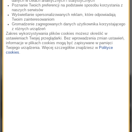
danych w celach analitycznych i statystycznych
Poznanie Twoich preferencji na podstawie sposobu korzystania z
naszych serwisów
Wyświetlanie spersonalizowanych reklam, które odpowiadają
Twoim zainteresowaniom
Gromadzenie zagregowanych danych użytkownika korzystającego
z różnych urządzeń
Bebe Rexha
/
David Guetta
2
Zakres wykorzystywania plików cookies możesz określić w
Sad Girls
ustawieniach Twojej przeglądarki. Bez wprowadzenia zmian ustawień,
informacje w plikach cookies mogą być zapisywane w pamięci
Twojego urządzenia. Więcej szczegółów znajdziesz w
Polityce
cookies
.
Aitch
3
RMB (Ring My Bell)
Hity w RMF MAXX