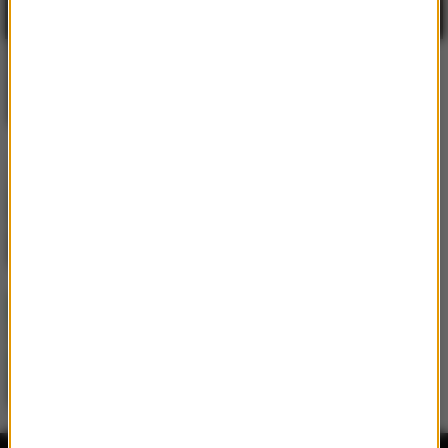
DubDogz
/
FEZZO
/
Zaark
How Does It Feel
David Guetta
/
Alok
/
Stick
Figure
Run Run River (Angels Above
Me)
Aitch
RMB (Ring My Bell)