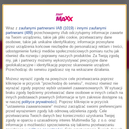
Wraz z
zaufanymi partnerami IAB (1019)
i
innymi zaufanymi
partnerami (489)
przechowujemy i/lub odczytujemy informacje zawarte
na Twoim urządzeniu, takie jak pliki cookie, przetwarzamy dane
osobowe, takie jak unikalne identyfikatory, informacje przesyłane
przez urządzenia końcowe niezbędne do personalizacji reklam i treści,
1/1
Podwójne bilety na Silesia Memoriał Kamili
udostępnienie funkcji mediów społecznościowych pomiaru ruchu jak
również dla rozwoju i poprawny naszych produktów. Za Twoją zgodą
Skolimowskiej 2026 - 23.08.2026
my, jak i partnerzy możemy wykorzystywać precyzyjne dane
geolokalizacyjne i identyfikację poprzez skanowanie urządzeń.
Przechodząc do serwisu zgadzasz się na wskazane działania.
Możesz wyrazić zgodę na powyższe cele przetwarzania poprzez
kliknięcie w przycisk "przechodzę do serwisu", możesz również nie
Muzyka w RMF MAXX
wyrażać zgody poprzez wybór ustawień zaawansowanych. W sytuacji
braku zgody będziemy przetwarzać dane osobowe w innych celach na
innych podstawach prawnych (informacje w tym zakresie dostępne są
w naszej
polityce prywatności
). Poprzez kliknięcie w przycisk
Playlista
Hity
Nowości muzyczne
"ustawienia zaawansowane" możesz zarządzać swoimi preferencjami
przed wyrażeniem zgody lub odmową udzielenia zgody. Cele
przetwarzania Twoich danych bez konieczności uzyskania Twojej
zgody w oparciu o uzasadniony interes Multimedia Sp. z o.o. oraz
0
2
3
4
5
7
9
A
B
C
D
E
F
G
H
I
J
K
informacje o możliwości sprzeciwienia się takiemu przetwarzaniu