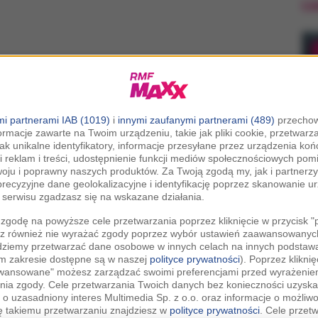
Li
ko Natti Natasha – to pochodząca z Dominikany
i partnerami IAB (1019)
i
innymi zaufanymi partnerami (489)
przechow
ormacje zawarte na Twoim urządzeniu, takie jak pliki cookie, przetwar
jak unikalne identyfikatory, informacje przesyłane przez urządzenia k
i reklam i treści, udostępnienie funkcji mediów społecznościowych pom
woju i poprawny naszych produktów. Za Twoją zgodą my, jak i partner
recyzyjne dane geolokalizacyjne i identyfikację poprzez skanowanie u
serwisu zgadzasz się na wskazane działania.
zgodę na powyższe cele przetwarzania poprzez kliknięcie w przycisk 
z również nie wyrażać zgody poprzez wybór ustawień zaawansowanych
dziemy przetwarzać dane osobowe w innych celach na innych podsta
ym zakresie dostępne są w naszej
polityce prywatności
). Poprzez kliknię
awansowane" możesz zarządzać swoimi preferencjami przed wyrażenie
ia zgody. Cele przetwarzania Twoich danych bez konieczności uzyska
 o uzasadniony interes Multimedia Sp. z o.o. oraz informacje o możliwo
ię takiemu przetwarzaniu znajdziesz w
polityce prywatności
. Cele przet