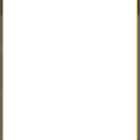
HUGEL
/
Imael Angel
/
Ultra
Nate
Movin' To The Sun
Axwell
/
Bonn
Whatever Turns You On
Dawid Podsiadło
Na błysk