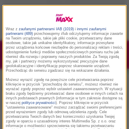
Wraz z
zaufanymi partnerami IAB (1019)
i
innymi zaufanymi
partnerami (489)
przechowujemy i/lub odczytujemy informacje zawarte
na Twoim urządzeniu, takie jak pliki cookie, przetwarzamy dane
osobowe, takie jak unikalne identyfikatory, informacje przesyłane
przez urządzenia końcowe niezbędne do personalizacji reklam i treści,
1/1
Podwójne bilety na Silesia Memoriał Kamili
udostępnienie funkcji mediów społecznościowych pomiaru ruchu jak
również dla rozwoju i poprawny naszych produktów. Za Twoją zgodą
Skolimowskiej 2026 - 23.08.2026
my, jak i partnerzy możemy wykorzystywać precyzyjne dane
geolokalizacyjne i identyfikację poprzez skanowanie urządzeń.
Przechodząc do serwisu zgadzasz się na wskazane działania.
Możesz wyrazić zgodę na powyższe cele przetwarzania poprzez
kliknięcie w przycisk "przechodzę do serwisu", możesz również nie
Muzyka w RMF MAXX
wyrażać zgody poprzez wybór ustawień zaawansowanych. W sytuacji
braku zgody będziemy przetwarzać dane osobowe w innych celach na
innych podstawach prawnych (informacje w tym zakresie dostępne są
w naszej
polityce prywatności
). Poprzez kliknięcie w przycisk
Playlista
Hity
Nowości muzyczne
"ustawienia zaawansowane" możesz zarządzać swoimi preferencjami
przed wyrażeniem zgody lub odmową udzielenia zgody. Cele
przetwarzania Twoich danych bez konieczności uzyskania Twojej
0
2
3
4
5
7
9
A
B
C
D
E
F
G
H
I
J
K
zgody w oparciu o uzasadniony interes Multimedia Sp. z o.o. oraz
informacje o możliwości sprzeciwienia się takiemu przetwarzaniu