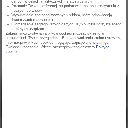
danych w celach analitycznych i statystycznych
Ty masz
Poznanie Twoich preferencji na podstawie sposobu korzystania z
naszych serwisów
Wyświetlanie spersonalizowanych reklam, które odpowiadają
Twoim zainteresowaniom
Gromadzenie zagregowanych danych użytkownika korzystającego
z różnych urządzeń
Zakres wykorzystywania plików cookies możesz określić w
Bebe Rexha
/
David Guetta
2
ustawieniach Twojej przeglądarki. Bez wprowadzenia zmian ustawień,
Sad Girls
informacje w plikach cookies mogą być zapisywane w pamięci
Twojego urządzenia. Więcej szczegółów znajdziesz w
Polityce
cookies
.
Aitch
3
RMB (Ring My Bell)
Hity w RMF MAXX