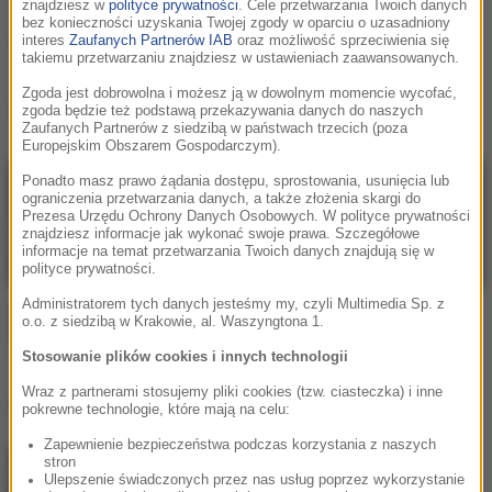
znajdziesz w
polityce prywatności
. Cele przetwarzania Twoich danych
bez konieczności uzyskania Twojej zgody w oparciu o uzasadniony
Third Party
interes
Zaufanych Partnerów IAB
oraz możliwość sprzeciwienia się
takiemu przetwarzaniu znajdziesz w ustawieniach zaawansowanych.
Zgoda jest dobrowolna i możesz ją w dowolnym momencie wycofać,
Third Party
, utwory
zgoda będzie też podstawą przekazywania danych do naszych
Zaufanych Partnerów z siedzibą w państwach trzecich (poza
Europejskim Obszarem Gospodarczym).
Ponadto masz prawo żądania dostępu, sprostowania, usunięcia lub
ograniczenia przetwarzania danych, a także złożenia skargi do
Prezesa Urzędu Ochrony Danych Osobowych. W polityce prywatności
znajdziesz informacje jak wykonać swoje prawa. Szczegółowe
informacje na temat przetwarzania Twoich danych znajdują się w
polityce prywatności.
Administratorem tych danych jesteśmy my, czyli Multimedia Sp. z
David Guetta / Third
Martin Garrix / Third
o.o. z siedzibą w Krakowie, al. Waszyngtona 1.
Party / John Martin
Party
Human
Lions In The Wild
Stosowanie plików cookies i innych technologii
Wraz z partnerami stosujemy pliki cookies (tzw. ciasteczka) i inne
Lista Hop Bęc
pokrewne technologie, które mają na celu:
Zapewnienie bezpieczeństwa podczas korzystania z naszych
stron
Gibbs
/
Kukon
/
Jonatan
1
Ulepszenie świadczonych przez nas usług poprzez wykorzystanie