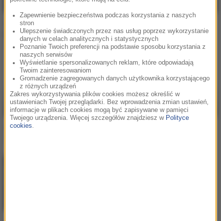
Zapewnienie bezpieczeństwa podczas korzystania z naszych
stron
Tyler, The Creator / Kali
Tyler, The Creator / Lola
Ulepszenie świadczonych przez nas usług poprzez wykorzystanie
Uchis
Young
danych w celach analitycznych i statystycznych
See You Again
Like Him
Poznanie Twoich preferencji na podstawie sposobu korzystania z
naszych serwisów
Wyświetlanie spersonalizowanych reklam, które odpowiadają
Twoim zainteresowaniom
Gromadzenie zagregowanych danych użytkownika korzystającego
z różnych urządzeń
Zakres wykorzystywania plików cookies możesz określić w
ustawieniach Twojej przeglądarki. Bez wprowadzenia zmian ustawień,
informacje w plikach cookies mogą być zapisywane w pamięci
Twojego urządzenia. Więcej szczegółów znajdziesz w
Polityce
cookies
.
Tyler, The Creator
Tyler, The Creator
Sugar On My Tongue
Ring Ring Ring