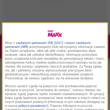
Wraz z
zaufanymi partnerami IAB (1017)
i
innymi zaufanymi
1/1
Podwójne bilety na Silesia Memoriał Kamili
partnerami (489)
przechowujemy i/lub odczytujemy informacje zawarte
Skolimowskiej 2026 - 23.08.2026
na Twoim urządzeniu, takie jak pliki cookie, przetwarzamy dane
osobowe, takie jak unikalne identyfikatory, informacje przesyłane
przez urządzenia końcowe niezbędne do personalizacji reklam i treści,
udostępnienie funkcji mediów społecznościowych pomiaru ruchu jak
również dla rozwoju i poprawny naszych produktów. Za Twoją zgodą
my, jak i partnerzy możemy wykorzystywać precyzyjne dane
Muzyka w RMF MAXX
geolokalizacyjne i identyfikację poprzez skanowanie urządzeń.
Przechodząc do serwisu zgadzasz się na wskazane działania.
Możesz wyrazić zgodę na powyższe cele przetwarzania poprzez
Playlista
Hity
Nowości muzyczne
kliknięcie w przycisk "przechodzę do serwisu", możesz również nie
wyrażać zgody poprzez wybór ustawień zaawansowanych. W sytuacji
braku zgody będziemy przetwarzać dane osobowe w innych celach na
innych podstawach prawnych (informacje w tym zakresie dostępne są
0
2
3
4
5
7
9
A
B
C
D
E
F
G
H
I
J
K
w naszej
polityce prywatności
). Poprzez kliknięcie w przycisk
"ustawienia zaawansowane" możesz zarządzać swoimi preferencjami