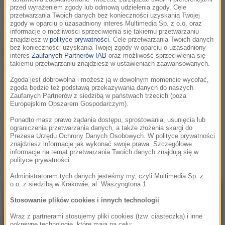
przed wyrażeniem zgody lub odmową udzielenia zgody. Cele
przetwarzania Twoich danych bez konieczności uzyskania Twojej
Tyler, The Creator
zgody w oparciu o uzasadniony interes Multimedia Sp. z o.o. oraz
informacje o możliwości sprzeciwienia się takiemu przetwarzaniu
znajdziesz w
polityce prywatności
. Cele przetwarzania Twoich danych
bez konieczności uzyskania Twojej zgody w oparciu o uzasadniony
Informacje o
Tyler, The Creator
interes
Zaufanych Partnerów IAB
oraz możliwość sprzeciwienia się
takiemu przetwarzaniu znajdziesz w ustawieniach zaawansowanych.
Tyler, The Creator to pochodzący ze Stanów
Zjednoczonych raper, aktor i projektant mody. Na
Zgoda jest dobrowolna i możesz ją w dowolnym momencie wycofać,
zgoda będzie też podstawą przekazywania danych do naszych
scenie muzycznej jest aktywny od 2006 roku, a jego
Zaufanych Partnerów z siedzibą w państwach trzecich (poza
debiutancki krążek ukazał się trzy lata później.
Europejskim Obszarem Gospodarczym).
Ponadto masz prawo żądania dostępu, sprostowania, usunięcia lub
ograniczenia przetwarzania danych, a także złożenia skargi do
Podziel się:
Prezesa Urzędu Ochrony Danych Osobowych. W polityce prywatności
znajdziesz informacje jak wykonać swoje prawa. Szczegółowe
informacje na temat przetwarzania Twoich danych znajdują się w
Tyler, The Creator
, utwory
polityce prywatności.
Administratorem tych danych jesteśmy my, czyli Multimedia Sp. z
o.o. z siedzibą w Krakowie, al. Waszyngtona 1.
Stosowanie plików cookies i innych technologii
Wraz z partnerami stosujemy pliki cookies (tzw. ciasteczka) i inne
pokrewne technologie, które mają na celu: