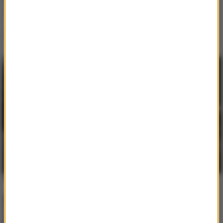
Tyler, The Creator
Darling, I
Lista Hop Bęc
LUMI!X
1
Self Aware
HUGEL
/
Imael Angel
/
Ultra
2
Nate
Movin' To The Sun
Axwell
/
Bonn
3
Whatever Turns You On