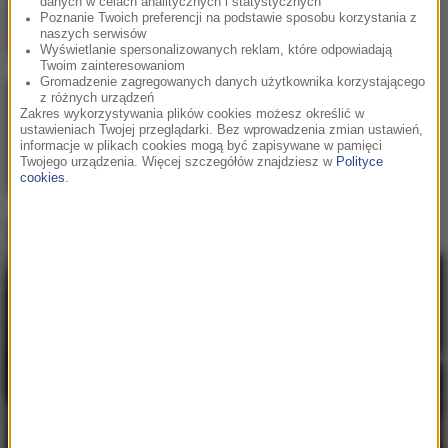
danych w celach analitycznych i statystycznych
Poznanie Twoich preferencji na podstawie sposobu korzystania z
naszych serwisów
Wyświetlanie spersonalizowanych reklam, które odpowiadają
Twoim zainteresowaniom
Gromadzenie zagregowanych danych użytkownika korzystającego
z różnych urządzeń
HUGEL
/
Imael Angel
/
Ultra
2
Zakres wykorzystywania plików cookies możesz określić w
Nate
ustawieniach Twojej przeglądarki. Bez wprowadzenia zmian ustawień,
informacje w plikach cookies mogą być zapisywane w pamięci
Movin' To The Sun
Twojego urządzenia. Więcej szczegółów znajdziesz w
Polityce
cookies
.
Axwell
/
Bonn
3
Whatever Turns You On
Hity w RMF MAXX