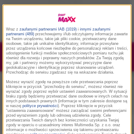
Wraz z
zaufanymi partnerami IAB (1019)
i
innymi zaufanymi
partnerami (489)
przechowujemy i/lub odczytujemy informacje zawarte
na Twoim urządzeniu, takie jak pliki cookie, przetwarzamy dane
osobowe, takie jak unikalne identyfikatory, informacje przesyłane
przez urządzenia końcowe niezbędne do personalizacji reklam i treści,
1/1
Podwójne bilety na Silesia Memoriał Kamili
udostępnienie funkcji mediów społecznościowych pomiaru ruchu jak
również dla rozwoju i poprawny naszych produktów. Za Twoją zgodą
Skolimowskiej 2026 - 23.08.2026
my, jak i partnerzy możemy wykorzystywać precyzyjne dane
geolokalizacyjne i identyfikację poprzez skanowanie urządzeń.
Przechodząc do serwisu zgadzasz się na wskazane działania.
Możesz wyrazić zgodę na powyższe cele przetwarzania poprzez
kliknięcie w przycisk "przechodzę do serwisu", możesz również nie
Muzyka w RMF MAXX
wyrażać zgody poprzez wybór ustawień zaawansowanych. W sytuacji
braku zgody będziemy przetwarzać dane osobowe w innych celach na
innych podstawach prawnych (informacje w tym zakresie dostępne są
w naszej
polityce prywatności
). Poprzez kliknięcie w przycisk
Playlista
Hity
Nowości muzyczne
"ustawienia zaawansowane" możesz zarządzać swoimi preferencjami
przed wyrażeniem zgody lub odmową udzielenia zgody. Cele
przetwarzania Twoich danych bez konieczności uzyskania Twojej
zgody w oparciu o uzasadniony interes Multimedia Sp. z o.o. oraz
0
2
3
4
5
7
9
A
B
C
D
E
F
G
H
I
J
K
informacje o możliwości sprzeciwienia się takiemu przetwarzaniu