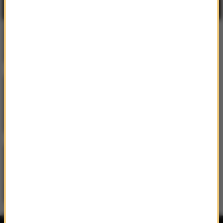
Gibbs
/
Kukon
/
Jonatan
Ty masz
Martin Garrix
/
Ed Sheeran
Repeat It
Jason Derulo
/
Melody
/
DJ
Goja
Mi Chico