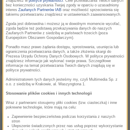
znajdziesz w
polityce prywatności
. Cele przetwarzania Twoich danych
bez konieczności uzyskania Twojej zgody w oparciu o uzasadniony
interes
Zaufanych Partnerów IAB
oraz możliwość sprzeciwienia się
Zosia Wójcik
takiemu przetwarzaniu znajdziesz w ustawieniach zaawansowanych.
Zgoda jest dobrowolna i możesz ją w dowolnym momencie wycofać,
zgoda będzie też podstawą przekazywania danych do naszych
Zosia Wójcik
, utwory
Zaufanych Partnerów z siedzibą w państwach trzecich (poza
Europejskim Obszarem Gospodarczym).
Ponadto masz prawo żądania dostępu, sprostowania, usunięcia lub
ograniczenia przetwarzania danych, a także złożenia skargi do
Prezesa Urzędu Ochrony Danych Osobowych. W polityce prywatności
znajdziesz informacje jak wykonać swoje prawa. Szczegółowe
informacje na temat przetwarzania Twoich danych znajdują się w
polityce prywatności.
Administratorem tych danych jesteśmy my, czyli Multimedia Sp. z
Zosia Wójcik
o.o. z siedzibą w Krakowie, al. Waszyngtona 1.
Niewidzialna
Stosowanie plików cookies i innych technologii
Lista Hop Bęc
Wraz z partnerami stosujemy pliki cookies (tzw. ciasteczka) i inne
pokrewne technologie, które mają na celu:
Zapewnienie bezpieczeństwa podczas korzystania z naszych
LUMI!X
1
stron
Self Aware
Ulepszenie świadczonych przez nas usług poprzez wykorzystanie