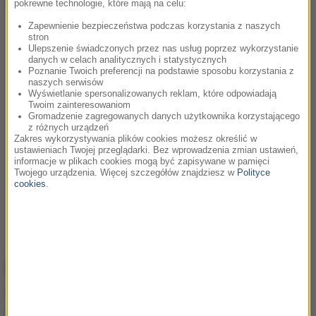
społecznościowych.
pokrewne technologie, które mają na celu:
Zapewnienie bezpieczeństwa podczas korzystania z naszych
stron
Ulepszenie świadczonych przez nas usług poprzez wykorzystanie
danych w celach analitycznych i statystycznych
Poznanie Twoich preferencji na podstawie sposobu korzystania z
According to
@TheSun
, Dua Lipa and Callum
naszych serwisów
Turner are reportedly engaged!
Wyświetlanie spersonalizowanych reklam, które odpowiadają
Twoim zainteresowaniom
Gromadzenie zagregowanych danych użytkownika korzystającego
z różnych urządzeń
:
https://t.co/6FSfvzBPm1
Zakres wykorzystywania plików cookies możesz określić w
pic.twitter.com/jtzNHzljfq
ustawieniach Twojej przeglądarki. Bez wprowadzenia zmian ustawień,
informacje w plikach cookies mogą być zapisywane w pamięci
Twojego urządzenia. Więcej szczegółów znajdziesz w
Polityce
— Dua Lipa News (@dlipanews)
December 26,
cookies
.
2024
Dua i Callum są w sobie szaleńczo
zakochani
Dua i Callum poznali się na początku 2024 roku. Para