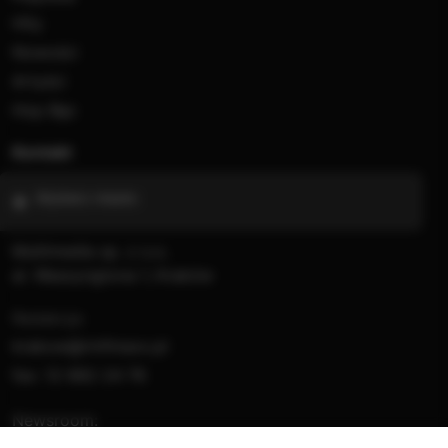
Hity
Nowości
Artyści
Hop Bęc
Kontakt
Wybierz miasto
Multimedia sp. z o.o.
al. Waszyngtona 1, Kraków
Redakcja:
krakow@rmfmaxx.pl
fax: 12 662 24 76
Newsroom: