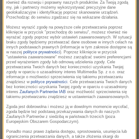
również dla rozwoju i poprawny naszych produktów. Za Twoją zgodą
Ewa Farna podjęła
Ewa Farna kokietuje w
my, jak i partnerzy możemy wykorzystywać precyzyjne dane
geolokalizacyjne i identyfikację poprzez skanowanie urządzeń.
decyzję ws. kolejnych
sieci. Od nowych zdjęć
Przechodząc do serwisu zgadzasz się na wskazane działania.
koncertów. Takiej reakcji
gwiazdy trudno oderwać
Możesz wyrazić zgodę na powyższe cele przetwarzania poprzez
się nie spodziewała
wzrok. "Ale zmiana"
kliknięcie w przycisk "przechodzę do serwisu", możesz również nie
wyrażać zgody poprzez wybór ustawień zaawansowanych. W sytuacji
braku zgody będziemy przetwarzać dane osobowe w innych celach na
innych podstawach prawnych (informacje w tym zakresie dostępne są
w naszej
polityce prywatności
). Poprzez kliknięcie w przycisk
"ustawienia zaawansowane" możesz zarządzać swoimi preferencjami
przed wyrażeniem zgody lub odmową udzielenia zgody. Cele
przetwarzania Twoich danych bez konieczności uzyskania Twojej
zgody w oparciu o uzasadniony interes Multimedia Sp. z o.o. oraz
informacje o możliwości sprzeciwienia się takiemu przetwarzaniu
znajdziesz w
polityce prywatności
. Cele przetwarzania Twoich danych
Ewa Farna zaskoczyła
Ewa Farna przeszła
bez konieczności uzyskania Twojej zgody w oparciu o uzasadniony
interes
Zaufanych Partnerów IAB
oraz możliwość sprzeciwienia się
zdjęciami. Internauci nie
metamorfozę.
takiemu przetwarzaniu znajdziesz w ustawieniach zaawansowanych.
wiedzą, gdzie podziać
Piosenkarka zaskoczyła
Zgoda jest dobrowolna i możesz ją w dowolnym momencie wycofać,
wzrok. "Wyglądasz
wyglądem! [WIDEO]
zgoda będzie też podstawą przekazywania danych do naszych
obłędnie"
Zaufanych Partnerów z siedzibą w państwach trzecich (poza
Europejskim Obszarem Gospodarczym).
Ponadto masz prawo żądania dostępu, sprostowania, usunięcia lub
ograniczenia przetwarzania danych, a także złożenia skargi do