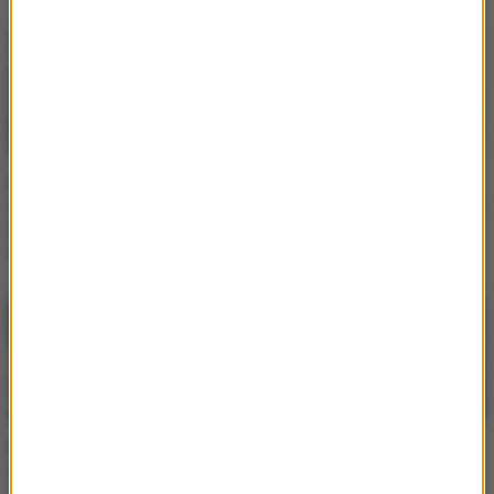
RMF Extra: Ewa Farna po
RMF Extra: Ewa Farna
metamorfozie. Pokazała
zaskoczyła metamorfozą.
nowe zdjęcia. "Ale
Ciemne włosy to już
odmieniona"
przeszłość?
RMF Extra: Ewa Farna
RMF Extra: Ewa Farna
opublikowała nowe
pokazała, jak śpiewa
zdjęcie z córką. Ella czule
kilkumiesięcznej córce.