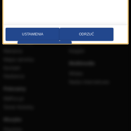
Radio RMF MAXX
Wydarzenia
Aplikacja mobilna
Konkursy
Ramówka
Imprezy
Odbiór
Płyty
USTAWIENIA
ODRZUĆ
Radio on-line
Filmy
PRZEJDŹ DO SERWISU
Reklama
Książki
Mapa serwisu
Multimedia
Kontakt
Wideo
Nadawca
Radia internetowe
Polecamy
RMFon.pl
Świat Kobiety
Muzyka
Playlista