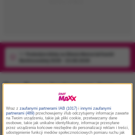
1/1
Podwójne bilety na Silesia Memoriał Kamili
Skolimowskiej 2026 - 23.08.2026
Ewa Farna Instagram
, tag:
Wraz z
zaufanymi partnerami IAB (1017)
i
innymi zaufanymi
partnerami (489)
przechowujemy i/lub odczytujemy informacje zawarte
na Twoim urządzeniu, takie jak pliki cookie, przetwarzamy dane
osobowe, takie jak unikalne identyfikatory, informacje przesyłane
przez urządzenia końcowe niezbędne do personalizacji reklam i treści,
udostępnienie funkcji mediów społecznościowych pomiaru ruchu jak