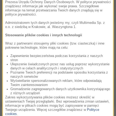
Prezesa Urzędu Ochrony Danych Osobowych. W polityce prywatności
znajdziesz informacje jak wykonać swoje prawa. Szczegółowe
informacje na temat przetwarzania Twoich danych znajdują się w
polityce prywatności.
Administratorem tych danych jesteśmy my, czyli Multimedia Sp. z
o.o. z siedzibą w Krakowie, al. Waszyngtona 1.
Ewa Farna w
Ewa Farna pozuje z
zaskakującym wydaniu.
kilkumiesięczną córką.
Stosowanie plików cookies i innych technologii
Krótka fryzura i mocny
Ella rośne jak na
Wraz z partnerami stosujemy pliki cookies (tzw. ciasteczka) i inne
makijaż to dopiero
drożdżach! [ZDJĘCIE]
pokrewne technologie, które mają na celu:
początek! Piosenkarka
Zapewnienie bezpieczeństwa podczas korzystania z naszych
pokazała efekt nowej
stron
Ulepszenie świadczonych przez nas usług poprzez wykorzystanie
sesji foto
danych w celach analitycznych i statystycznych
Poznanie Twoich preferencji na podstawie sposobu korzystania z
naszych serwisów
Wyświetlanie spersonalizowanych reklam, które odpowiadają
Twoim zainteresowaniom
Gromadzenie zagregowanych danych użytkownika korzystającego
z różnych urządzeń
Zakres wykorzystywania plików cookies możesz określić w
ustawieniach Twojej przeglądarki. Bez wprowadzenia zmian ustawień,
informacje w plikach cookies mogą być zapisywane w pamięci
Twojego urządzenia. Więcej szczegółów znajdziesz w
Polityce
Ewa Farna na prywatnym
cookies
.
Ewa Farna kilka tygodni