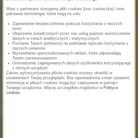
Wraz z partnerami stosujemy pliki cookies (tzw. ciasteczka) i inne
pokrewne technologie, które mają na celu:
Zapewnienie bezpieczeństwa podczas korzystania z naszych
stron
Ewelina Lisowska w
Ewelina Lisowska
Ulepszenie świadczonych przez nas usług poprzez wykorzystanie
danych w celach analitycznych i statystycznych
bikini wyłania się z
pokazała się w bikini. Fani
Poznanie Twoich preferencji na podstawie sposobu korzystania z
basenu. Fanom aż zrobiło
nie mogą się napatrzeć
naszych serwisów
Wyświetlanie spersonalizowanych reklam, które odpowiadają
się gorąco [ZDJĘCIA]
[FOTO]
Twoim zainteresowaniom
Gromadzenie zagregowanych danych użytkownika korzystającego
z różnych urządzeń
Zakres wykorzystywania plików cookies możesz określić w
ustawieniach Twojej przeglądarki. Bez wprowadzenia zmian ustawień,
1
2
3
…
8
informacje w plikach cookies mogą być zapisywane w pamięci
Twojego urządzenia. Więcej szczegółów znajdziesz w
Polityce
cookies
.
Ewelina Lisowska
w
RMF Extra