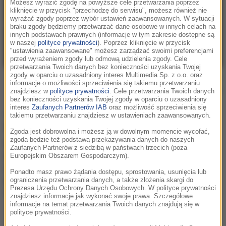
Możesz wyrazić zgodę na powyższe cele przetwarzania poprzez
kliknięcie w przycisk "przechodzę do serwisu", możesz również nie
wyrażać zgody poprzez wybór ustawień zaawansowanych. W sytuacji
braku zgody będziemy przetwarzać dane osobowe w innych celach na
innych podstawach prawnych (informacje w tym zakresie dostępne są
w naszej
polityce prywatności
). Poprzez kliknięcie w przycisk
"ustawienia zaawansowane" możesz zarządzać swoimi preferencjami
przed wyrażeniem zgody lub odmową udzielenia zgody. Cele
przetwarzania Twoich danych bez konieczności uzyskania Twojej
zgody w oparciu o uzasadniony interes Multimedia Sp. z o.o. oraz
Justin Timberlake odwołał koncert, fot. Rex
informacje o możliwości sprzeciwienia się takiemu przetwarzaniu
Features/East News
znajdziesz w
polityce prywatności
. Cele przetwarzania Twoich danych
bez konieczności uzyskania Twojej zgody w oparciu o uzasadniony
Justin Timberlake
odwołał koncert
interes
Zaufanych Partnerów IAB
oraz możliwość sprzeciwienia się
takiemu przetwarzaniu znajdziesz w ustawieniach zaawansowanych.
w ostatniej chwili. Fani są wściekli
Zgoda jest dobrowolna i możesz ją w dowolnym momencie wycofać,
zgoda będzie też podstawą przekazywania danych do naszych
Decyzja o odwołaniu koncertu zapadła
tuż przed jego
Zaufanych Partnerów z siedzibą w państwach trzecich (poza
rozpoczęciem
, co wywołało wśród fanów ogromne
Europejskim Obszarem Gospodarczym).
niezadowolenie. W mediach społecznościowych
Ponadto masz prawo żądania dostępu, sprostowania, usunięcia lub
pojawiły się komentarze pełne frustracji, zarówno w
ograniczenia przetwarzania danych, a także złożenia skargi do
Prezesa Urzędu Ochrony Danych Osobowych. W polityce prywatności
stronę samego artysty, jak i organizatorów wydarzenia.
znajdziesz informacje jak wykonać swoje prawa. Szczegółowe
informacje na temat przetwarzania Twoich danych znajdują się w
polityce prywatności.
Byliśmy już na swoich miejscach, gdy DJ