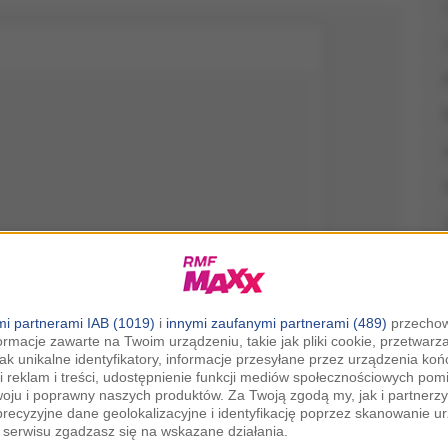
i partnerami IAB (1019)
i
innymi zaufanymi partnerami (489)
przechow
ormacje zawarte na Twoim urządzeniu, takie jak pliki cookie, przetwar
jak unikalne identyfikatory, informacje przesyłane przez urządzenia k
i reklam i treści, udostępnienie funkcji mediów społecznościowych pom
woju i poprawny naszych produktów. Za Twoją zgodą my, jak i partner
recyzyjne dane geolokalizacyjne i identyfikację poprzez skanowanie u
serwisu zgadzasz się na wskazane działania.