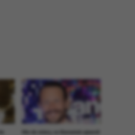
ie
Nie do wiary, co Banasiuk ujawnił