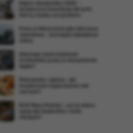
Najem okazjonalny 2026 –
bezpieczna inwestycja dla tych,
którzy myślą o przyszłości
Praca w Niemczech jako kierowca
zawodowy - poznaj jej największe
zalety
Dlaczego warto budować
środowisko pracy w ekosystemie
Apple?
Plażowanie z głową - jak
bezpiecznie wypoczywać nad
morzem?
BLIK Płacę Później – czy to dobra
opcja dla studentów i osób
młodych?