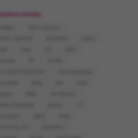
pularne tematy
Instagram
Rolnik szuka żony
Taniec z gwiazdami
M jak Miłość
Dziecko
erial
Ciąża
TVN
śmierć
Eurowizja
film
YouTube
Love Island. Wyspa miłości
Anna Lewandowska
Love Island
policja
Ślub
Polsat
program
Netflix
Julia Wieniawa
Robert Lewandowski
premiera
TVP
koronawirus
zdjęcie
Seriale
Dzień Dobry TVN
metamorfoza