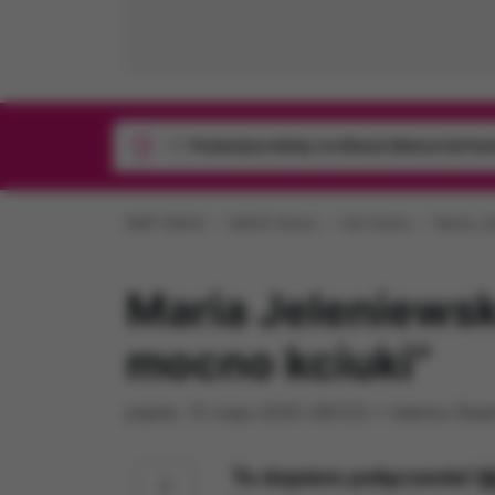
1/1
Podwójne bilety na Silesia Memoriał Ka
RMF MAXX
MAXX News
Hot News
Maria Je
Maria Jeleniewsk
mocno kciuki”
piątek, 15 maja 2026 (06:53)
•
Sabina Obaj
To dopiero połączenie!
M