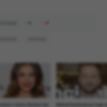
n artykuł
0
0
ja Express
Zoja Skubis
wieści z domu Herbuś i jej
Michał Danilczuk już tego n