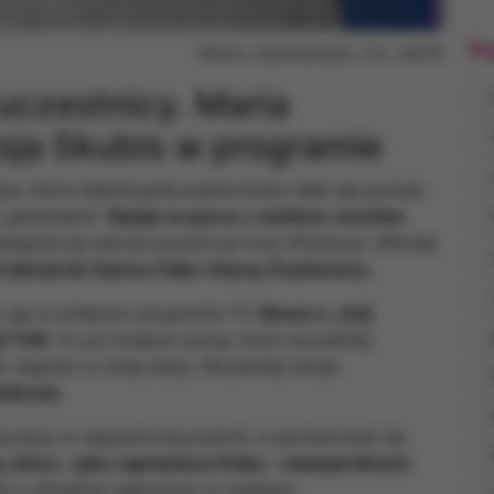
Po
Maria Jeleniewska. Fot. AKPA
 uczestnicy. Maria
oja Skubis w programie
s
ka, która telewizyjnej publiczności dała się poznać
z gwiazdami”.
Będąc w parze z Jackiem Jeschke
tępnie jej sukces powtórzył inny influencer: Mikołaj
 należał do Gamou Falla i Hanny Żudziewicz.
i się w kolejnym programie TV.
Mowa o „Azji
ji TVN.
To już kolejna osoba, która wcześniej
az zagości w innej stacji. Wcześniej swoje
nilczuk.
ruszy w zagraniczną podróż, a partnerować jej
a, która – jako najmłodsza Polka – zdobyła Mount
N-u oficjalnie ogłoszono w mediach