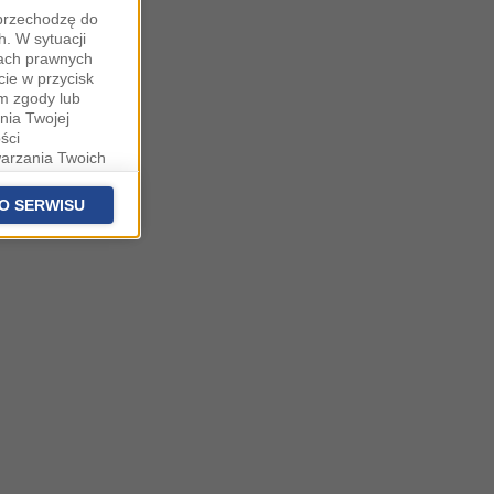
"przechodzę do
. W sytuacji
wach prawnych
cie w przycisk
m zgody lub
nia Twojej
ści
warzania Twoich
fanych
stawieniach
O SERWISU
 podstawą
ich (poza
warzania
ityce
na temat
owie, al.