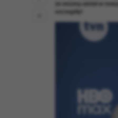
że wezmą udział w nowym
szczegóły!