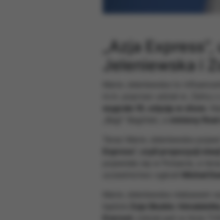
„Azja Express”,
Jeleniewska i Z
Maria Jeleniewska to influencer
m.in. poprzez udział w „Tańcu 
wygrała 16. edycję w show.
Nas
„Bagi” Bagiński, a
miniony finał
Teraz Maria Jeleniewska pojaw
Express”, czyli propozycji stac
pojawiała się w Polsacie, a ter
uczestnictwo ogłosił
Michał Da
Maria Jeleniewska niebawem wy
będzie
Zoja Skubis: himalaistk
Everest.
Udział pań w hicie TV