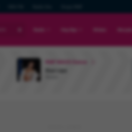
GRA FM
Radio Gra
Grupa RMF
sto
Radio
Hop Bęc
Wideo
Muzyk
RMF MAXX Dance
Dua Lipa
Illusion