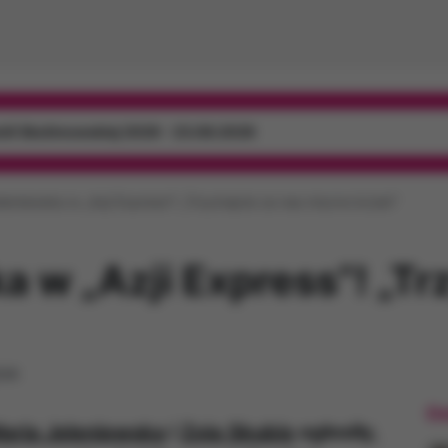
mili Skolimowskiej 2026 - 23.08.2026
leniewska w „Azji Express”! „Trzymajcie za nas mocno kciuki”
a w „Azji Express”! „Tr
tek
Os
aria Jeleniewska
i
Zoja Skubis
ogłosiły,