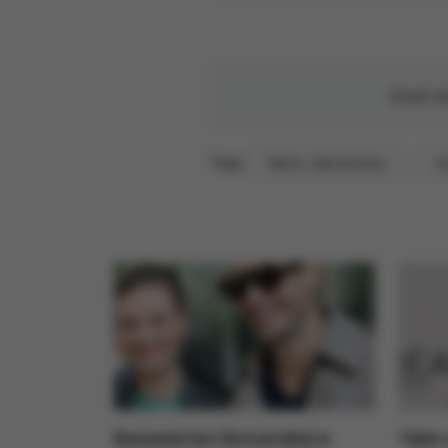
Oceń te
Tagi:
Maria Jeleniewska
Az
Banasiuk bez Boczarskiej w
Takie 