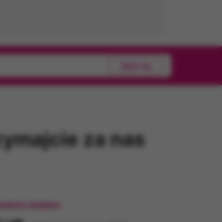
Zgłoś się
zymajcie za nas
tatnio dodane