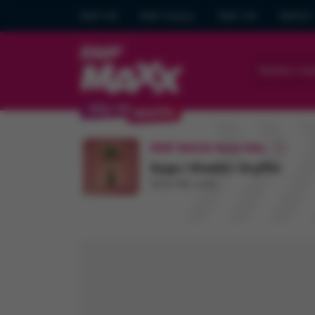
RMF FM
RMF Classic
RMF ON
RMF24
Wybierz mia
RMF MAXX New Hits
Kygo / Khalid / Gryffin
Save My Love