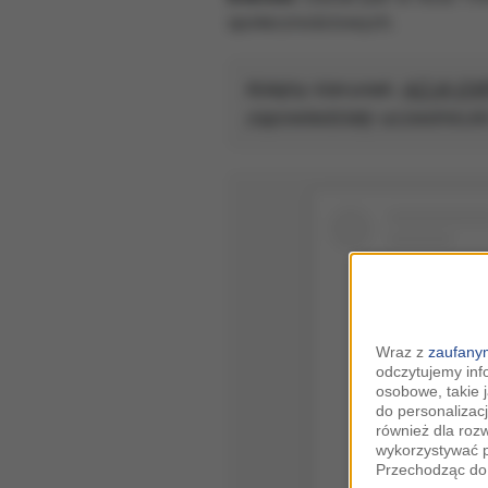
społecznościowych.
Kolejny kierunek:
AZJA EX
zapowiedziały uczestniczk
Wraz z
zaufanym
odczytujemy inf
osobowe, takie 
do personalizacj
również dla roz
wykorzystywać p
Przechodząc do 