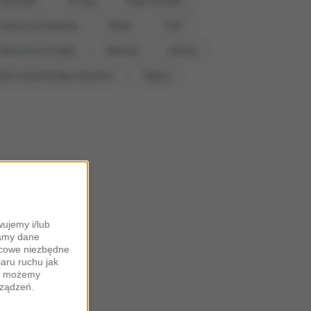
Top Model
nie żyje
Hotel Paradise
Pytanie na Śniadanie
Wideo
TVN7
Katarzyna Cichopek
Wakacje
aktorka
Ślub od pierwszego wejrzenia
Zdjęcia
ujemy i/lub
zamy dane
ońcowe niezbędne
iaru ruchu jak
zy możemy
rządzeń.