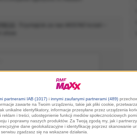
PRESS
. Trzymajcie za nas MOCNO kciuki –
i show.
i partnerami IAB (1017)
i
innymi zaufanymi partnerami (489)
przechow
ormacje zawarte na Twoim urządzeniu, takie jak pliki cookie, przetwar
jak unikalne identyfikatory, informacje przesyłane przez urządzenia k
i reklam i treści, udostępnienie funkcji mediów społecznościowych pom
woju i poprawny naszych produktów. Za Twoją zgodą my, jak i partner
recyzyjne dane geolokalizacyjne i identyfikację poprzez skanowanie u
serwisu zgadzasz się na wskazane działania.