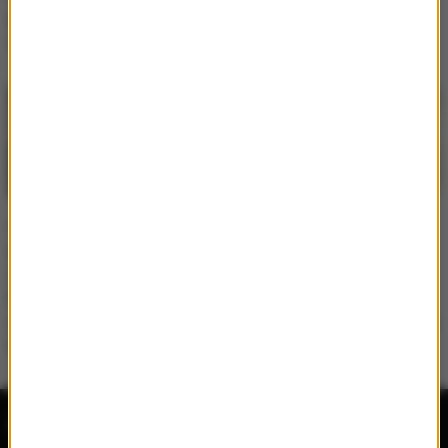
powiększyła. Tak
YouTube
wyglądają dzieci pary
Anna Kournikova
Anna Kournikova i
pokazuje rodzinne
Enrique Iglesias
zdjęcia. Tenisistka i
spodziewają się
Enrique Iglesias
czwartego dziecka.
spodziewają się
Media potwierdzają ciążę
kolejnego dziecka
Radio RMF MAXX
Wydarzenia