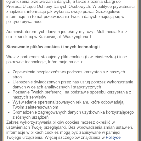
ograniczenia przetwarzania danych, a także złożenia skargi do
świecie muzycznym.
Prezesa Urzędu Ochrony Danych Osobowych. W polityce prywatności
znajdziesz informacje jak wykonać swoje prawa. Szczegółowe
informacje na temat przetwarzania Twoich danych znajdują się w
"El Perdon" jest świetnym urozmaiceniem wśród
polityce prywatności.
przebojów ostatnich miesięcy. Latynoski klimat
Administratorem tych danych jesteśmy my, czyli Multimedia Sp. z
pozwala wyluzować się i jeszcze na chwilę poczuć
o.o. z siedzibą w Krakowie, al. Waszyngtona 1.
lato!
Stosowanie plików cookies i innych technologii
Oto teledysk, w którym możemy zobaczyć Nicky'ego
Wraz z partnerami stosujemy pliki cookies (tzw. ciasteczka) i inne
Jama i
Enrique Iglesiasa
:
pokrewne technologie, które mają na celu:
Zapewnienie bezpieczeństwa podczas korzystania z naszych
stron
Ulepszenie świadczonych przez nas usług poprzez wykorzystanie
danych w celach analitycznych i statystycznych
Poznanie Twoich preferencji na podstawie sposobu korzystania z
naszych serwisów
Wyświetlanie spersonalizowanych reklam, które odpowiadają
Twoim zainteresowaniom
Gromadzenie zagregowanych danych użytkownika korzystającego
z różnych urządzeń
Zakres wykorzystywania plików cookies możesz określić w
ustawieniach Twojej przeglądarki. Bez wprowadzenia zmian ustawień,
informacje w plikach cookies mogą być zapisywane w pamięci
Twojego urządzenia. Więcej szczegółów znajdziesz w
Polityce