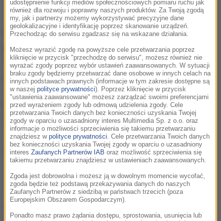
udostępnienie funkcji mediów społecznościowych pomiaru ruchu jak
również dla rozwoju i poprawny naszych produktów. Za Twoją zgodą
my, jak i partnerzy możemy wykorzystywać precyzyjne dane
geolokalizacyjne i identyfikację poprzez skanowanie urządzeń.
W sieci ukazało się właśnie
wideo
do
Przechodząc do serwisu zgadzasz się na wskazane działania.
przeboju pod tytułem "El Perdón" czyli
Możesz wyrazić zgodę na powyższe cele przetwarzania poprzez
kliknięcie w przycisk "przechodzę do serwisu", możesz również nie
"Forgiveness". Fani Jama i Iglesiasa wydają
wyrażać zgody poprzez wybór ustawień zaawansowanych. W sytuacji
braku zgody będziemy przetwarzać dane osobowe w innych celach na
się być bardzo zadowoleni!
innych podstawach prawnych (informacje w tym zakresie dostępne są
w naszej
polityce prywatności
). Poprzez kliknięcie w przycisk
"ustawienia zaawansowane" możesz zarządzać swoimi preferencjami
Enrique Iglesias
to
hiszpański
piosenkarz, który
przed wyrażeniem zgody lub odmową udzielenia zgody. Cele
przetwarzania Twoich danych bez konieczności uzyskania Twojej
rozpoczął karierę już w latach 90., a kilka miesięcy
zgody w oparciu o uzasadniony interes Multimedia Sp. z o.o. oraz
temu obchodził swoje 40. urodziny. Muzyk od dwóch
informacje o możliwości sprzeciwienia się takiemu przetwarzaniu
znajdziesz w
polityce prywatności
. Cele przetwarzania Twoich danych
dekad pisze piosenki, które lądują na listach
bez konieczności uzyskania Twojej zgody w oparciu o uzasadniony
przebojów!
interes
Zaufanych Partnerów IAB
oraz możliwość sprzeciwienia się
takiemu przetwarzaniu znajdziesz w ustawieniach zaawansowanych.
Jego ostatnim hitem jest utwór "
El Perdón
Zgoda jest dobrowolna i możesz ją w dowolnym momencie wycofać,
(Forgiveness)", który powstał dzięki współpracy z
zgoda będzie też podstawą przekazywania danych do naszych
Zaufanych Partnerów z siedzibą w państwach trzecich (poza
wokalistą znanym jako
Nicky Jam
.
Kolaboracja
Europejskim Obszarem Gospodarczym).
przyniosła Jamowi światową sławę, a Iglesiasowi
Ponadto masz prawo żądania dostępu, sprostowania, usunięcia lub
kolejny sukces i utrzymanie znaczącej pozycji w