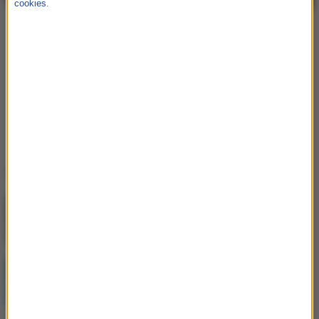
cookies
.
Oceń ten artykuł
99
7
Ogólna ocena
Nicky Jam i Enrique Iglesias w nowym
teledysku "El Perdón (Forgiveness)"!
to:
93%
/
100%
,
uzyskana z:
106
głosów.
Ostatnio dodane
Jak skompletować wyprawkę szkolną bez
niepotrzebnych wydatków?
Postępująca utrata biologicznej rezerwy
skóry wpływająca na jej jakość i
sprężystość