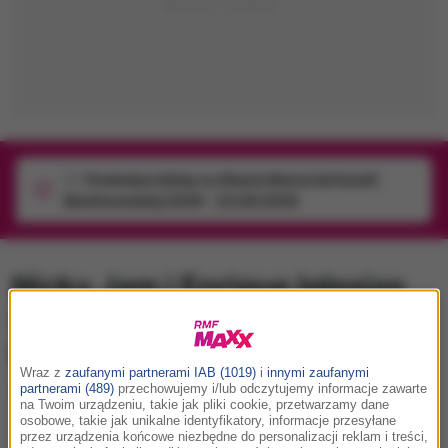
1/1
Podwójne bilety na Silesia Memoriał Kamili
Skolimowskiej 2026 - 23.08.2026
Nicky Jam i Enrique Iglesias
w nowym teledysku "El
Perdón (Forgiveness)"!
Wraz z
zaufanymi partnerami IAB (1019)
i
innymi zaufanymi
partnerami (489)
przechowujemy i/lub odczytujemy informacje zawarte
środa, 2 września 2015 (18:00)
na Twoim urządzeniu, takie jak pliki cookie, przetwarzamy dane
osobowe, takie jak unikalne identyfikatory, informacje przesyłane
przez urządzenia końcowe niezbędne do personalizacji reklam i treści,