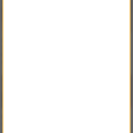
Świat oszalał na punkcie
Fenomen jednego
tego głosu. Olivia
przeboju. Tekst tej
Newton-John i hit, który
piosenki ogranicza się do
nucili wszyscy
zaledwie pięciu słów
Rodzina Enrique Iglesiasa
Oscary znikają z
i Anny Kournikovej
telewizji! Już niedługo
niedawno się
obejrzysz je tylko na