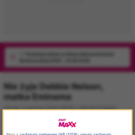
1/1
Podwójne bilety na Silesia Memoriał Kamili
Skolimowskiej 2026 - 23.08.2026
Nie żyje Debbie Nelson,
matka Eminema
wtorek, 3 grudnia 2024 (19:19)
•
Klaudia Dzięgiel
Wraz z
zaufanymi partnerami IAB (1019)
i
innymi zaufanymi