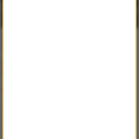
Popularne informacje
Postępująca utrata biologicznej rezerwy
skóry wpływająca na jej jakość i
sprężystość
Jak skompletować wyprawkę szkolną bez
niepotrzebnych wydatków?
Popularne tematy
Instagram
Rolnik szuka żony
Taniec z gwiazdami
M jak Miłość
Dziecko
serial
Ciąża
TVN
śmierć
Eurowizja
film
YouTube
Love Island. Wyspa miłości
Anna Lewandowska