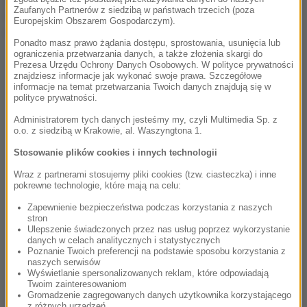
Zaufanych Partnerów z siedzibą w państwach trzecich (poza
informuje The Mirror, 51-letni artysta nie odwiedził
Europejskim Obszarem Gospodarczym).
mamy w szpitalu.
Ponadto masz prawo żądania dostępu, sprostowania, usunięcia lub
ograniczenia przetwarzania danych, a także złożenia skargi do
Prezesa Urzędu Ochrony Danych Osobowych. W polityce prywatności
znajdziesz informacje jak wykonać swoje prawa. Szczegółowe
informacje na temat przetwarzania Twoich danych znajdują się w
polityce prywatności.
JUST IN: Eminem's mother
Debbie Nelson
has
passed away.
pic.twitter.com/KuJzymSvKy
Administratorem tych danych jesteśmy my, czyli Multimedia Sp. z
o.o. z siedzibą w Krakowie, al. Waszyngtona 1.
Stosowanie plików cookies i innych technologii
— The
Eminem
Bible (@Shadyind)
December 3,
Wraz z partnerami stosujemy pliki cookies (tzw. ciasteczka) i inne
pokrewne technologie, które mają na celu:
2024
Zapewnienie bezpieczeństwa podczas korzystania z naszych
stron
Ulepszenie świadczonych przez nas usług poprzez wykorzystanie
danych w celach analitycznych i statystycznych
Poznanie Twoich preferencji na podstawie sposobu korzystania z
naszych serwisów
Eminem's mother, Debbie Nelson, has passed
Wyświetlanie spersonalizowanych reklam, które odpowiadają
Twoim zainteresowaniom
away at age 69
pic.twitter.com/Lu7I3ferOK
Gromadzenie zagregowanych danych użytkownika korzystającego
z różnych urządzeń