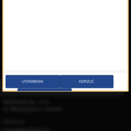
Świat Kobiety
Muzyka
Playlista
Hity
Nowości
Artyści
Hop Bęc
Kontakt
USTAWIENIA
ODRZUĆ
Wybierz miasto
PRZEJDŹ DO SERWISU
Multimedia sp. z o.o.
al. Waszyngtona 1, Kraków
Redakcja:
krakow@rmfmaxx.pl