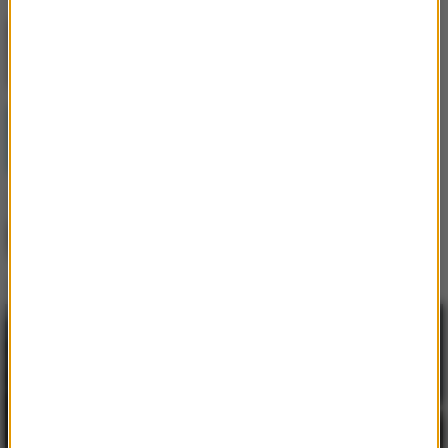
Jak skompletować wyprawkę szkolną bez
niepotrzebnych wydatków?
Postępująca utrata biologicznej rezerwy
skóry wpływająca na jej jakość i
sprężystość
Najem okazjonalny 2026 – bezpieczna
inwestycja dla tych, którzy myślą o
przyszłości
Praca w Niemczech jako kierowca
zawodowy - poznaj jej największe zalety
Dlaczego warto budować środowisko
pracy w ekosystemie Apple?