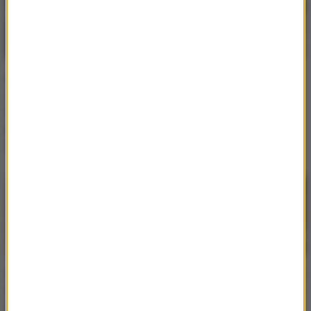
Eminem na weselu córki
Eminem obchodzi 50.
zatańczył pierwszy
urodziny! Kim jest znany
taniec! Zobacz, kto
na całym świecie Slim
jeszcze pojawił się na
Shady?
imprezie
Córka Eminema wrzuciła
Córka Eminema pokazała
nowe zdjęcie. Internauci
zdjęcie z chłopakiem. 25-
widzą uderzające
latka zachwyca urodą!