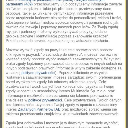
partnerami (489)
przechowujemy i/lub odczytujemy informacje zawarte
Nie żyje matka słynnego rapera. Kobieta
na Twoim urządzeniu, takie jak pliki cookie, przetwarzamy dane
osobowe, takie jak unikalne identyfikatory, informacje przesyłane
odeszła w wieku 69 lat.
przez urządzenia końcowe niezbędne do personalizacji reklam i treści,
udostępnienie funkcji mediów społecznościowych pomiaru ruchu jak
również dla rozwoju i poprawny naszych produktów. Za Twoją zgodą
my, jak i partnerzy możemy wykorzystywać precyzyjne dane
geolokalizacyjne i identyfikację poprzez skanowanie urządzeń.
Przechodząc do serwisu zgadzasz się na wskazane działania.
Możesz wyrazić zgodę na powyższe cele przetwarzania poprzez
kliknięcie w przycisk "przechodzę do serwisu", możesz również nie
wyrażać zgody poprzez wybór ustawień zaawansowanych. W sytuacji
braku zgody będziemy przetwarzać dane osobowe w innych celach na
innych podstawach prawnych (informacje w tym zakresie dostępne są
w naszej
polityce prywatności
). Poprzez kliknięcie w przycisk
"ustawienia zaawansowane" możesz zarządzać swoimi preferencjami
przed wyrażeniem zgody lub odmową udzielenia zgody. Cele
przetwarzania Twoich danych bez konieczności uzyskania Twojej
zgody w oparciu o uzasadniony interes Multimedia Sp. z o.o. oraz
informacje o możliwości sprzeciwienia się takiemu przetwarzaniu
znajdziesz w
polityce prywatności
. Cele przetwarzania Twoich danych
bez konieczności uzyskania Twojej zgody w oparciu o uzasadniony
Rex Features/East News
interes
Zaufanych Partnerów IAB
oraz możliwość sprzeciwienia się
takiemu przetwarzaniu znajdziesz w ustawieniach zaawansowanych.
Kobieta zmarła 2 grudnia 2024 roku w St. Joseph w
Zgoda jest dobrowolna i możesz ją w dowolnym momencie wycofać,
stanie Missouri. Powodem miał być
rak płuc.
Jak
zgoda będzie też podstawą przekazywania danych do naszych