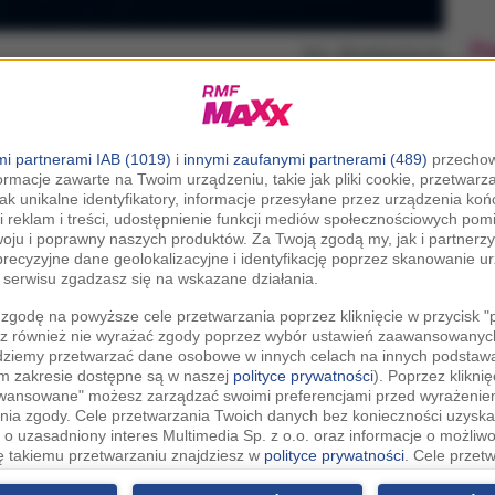
Po
fot. Shutterstock
iężyc już 11 czerwca
odę, czyli
11.06.
Nosi ona nazwę Truskawkowej
i partnerami IAB (1019)
i
innymi zaufanymi partnerami (489)
przechow
genezę u rdzennej ludności Ameryki – to w tym
ormacje zawarte na Twoim urządzeniu, takie jak pliki cookie, przetwar
wki. Co ciekawe, funkcjonuje jeszcze kilka innych
jak unikalne identyfikatory, informacje przesyłane przez urządzenia k
i reklam i treści, udostępnienie funkcji mediów społecznościowych pom
łnia czy Kwiatowa Pełnia.
Te z kolei mają związek z
woju i poprawny naszych produktów. Za Twoją zgodą my, jak i partner
zbiorami miodu.
recyzyjne dane geolokalizacyjne i identyfikację poprzez skanowanie u
serwisu zgadzasz się na wskazane działania.
Po
 Księżyc zmieni barwę na czerwoną lub różową. Choć
zgodę na powyższe cele przetwarzania poprzez kliknięcie w przycisk 
 inaczej. Wszystko za sprawą innego zjawiska
z również nie wyrażać zgody poprzez wybór ustawień zaawansowanych
się z pełnią. Chodzi o
Wielkie Zatrzymanie
dziemy przetwarzać dane osobowe w innych celach na innych podsta
ym zakresie dostępne są w naszej
polityce prywatności
). Poprzez kliknię
awansowane" możesz zarządzać swoimi preferencjami przed wyrażenie
ia zgody. Cele przetwarzania Twoich danych bez konieczności uzyska
anie Księżyca – o co
s
 o uzasadniony interes Multimedia Sp. z o.o. oraz informacje o możliwo
ię takiemu przetwarzaniu znajdziesz w
polityce prywatności
. Cele przet
eczności uzyskania Twojej zgody w oparciu o uzasadniony interes
Zau