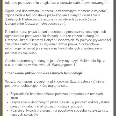
takiemu przetwarzaniu znajdziesz w ustawieniach zaawansowanych.
Zgoda jest dobrowolna i możesz ją w dowolnym momencie wycofać,
zgoda będzie też podstawą przekazywania danych do naszych
Zaufanych Partnerów z siedzibą w państwach trzecich (poza
Gałązka/AKPA
Europejskim Obszarem Gospodarczym).
Ponadto masz prawo żądania dostępu, sprostowania, usunięcia lub
Piotr Mróz
o Halloween
ograniczenia przetwarzania danych, a także złożenia skargi do
Prezesa Urzędu Ochrony Danych Osobowych. W polityce prywatności
Jakiś czas temu
Piotr Mróz
udzielił wywiadu portalowi
znajdziesz informacje jak wykonać swoje prawa. Szczegółowe
informacje na temat przetwarzania Twoich danych znajdują się w
Pudelek. Nagle rozmowa zeszła na
polityce prywatności.
temat
Halloween.
W tym momencie gwiazdor wyjął
Administratorem tych danych jesteśmy my, czyli Multimedia Sp. z
różaniec i zaczął nim wymachiwać. Aktor znany m.in. z
o.o. z siedzibą w Krakowie, al. Waszyngtona 1.
serialu „Gliniarze”, gdzie wciela się w postać Kuby
Stosowanie plików cookies i innych technologii
Roguza jest osobą głęboko wierzącą i zdecydowanie
nie popiera tego święta.
Wraz z partnerami stosujemy pliki cookies (tzw. ciasteczka) i inne
pokrewne technologie, które mają na celu:
Zapewnienie bezpieczeństwa podczas korzystania z naszych
Na tym się skupiamy, nie na żadnym
stron
Ulepszenie świadczonych przez nas usług poprzez wykorzystanie
Halloween.
Halloween
to jest czczenie zła. To
danych w celach analitycznych i statystycznych
są obrzędy, jakbyśmy sięgnęli w historię, na
Poznanie Twoich preferencji na podstawie sposobu korzystania z
naszych serwisów