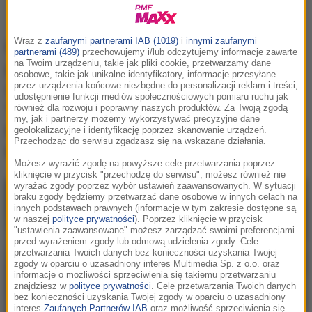
Wraz z
zaufanymi partnerami IAB (1019)
i
innymi zaufanymi
Piotr Mróz mierzy się z ogromnym hejtem
partnerami (489)
przechowujemy i/lub odczytujemy informacje zawarte
na Twoim urządzeniu, takie jak pliki cookie, przetwarzamy dane
po słowach na temat
Halloween
. Aktor
osobowe, takie jak unikalne identyfikatory, informacje przesyłane
przez urządzenia końcowe niezbędne do personalizacji reklam i treści,
zdecydowanie nie popiera tego święta.
udostępnienie funkcji mediów społecznościowych pomiaru ruchu jak
Teraz skomentował nieprzychylne
również dla rozwoju i poprawny naszych produktów. Za Twoją zgodą
my, jak i partnerzy możemy wykorzystywać precyzyjne dane
komentarze, które otrzymuje. „Czy to się
geolokalizacyjne i identyfikację poprzez skanowanie urządzeń.
Przechodząc do serwisu zgadzasz się na wskazane działania.
kiedyś skończy?”
Możesz wyrazić zgodę na powyższe cele przetwarzania poprzez
kliknięcie w przycisk "przechodzę do serwisu", możesz również nie
wyrażać zgody poprzez wybór ustawień zaawansowanych. W sytuacji
braku zgody będziemy przetwarzać dane osobowe w innych celach na
innych podstawach prawnych (informacje w tym zakresie dostępne są
w naszej
polityce prywatności
). Poprzez kliknięcie w przycisk
"ustawienia zaawansowane" możesz zarządzać swoimi preferencjami
przed wyrażeniem zgody lub odmową udzielenia zgody. Cele
przetwarzania Twoich danych bez konieczności uzyskania Twojej
zgody w oparciu o uzasadniony interes Multimedia Sp. z o.o. oraz
informacje o możliwości sprzeciwienia się takiemu przetwarzaniu
znajdziesz w
polityce prywatności
. Cele przetwarzania Twoich danych
bez konieczności uzyskania Twojej zgody w oparciu o uzasadniony
interes
Zaufanych Partnerów IAB
oraz możliwość sprzeciwienia się