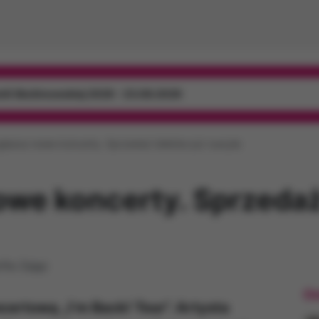
mili Skolimowskiej 2026 - 23.08.2026
ogłasza nowe koncerty. Sprzedaż biletów już ruszyła
nowe koncerty. Sprzedaż
fia Zając
Os
ncertową „I’m Back! Tour”. Artysta