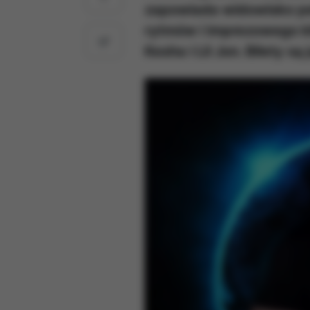
zapowiada widowisko pe
rytmów i imprezowego k
Kesha i Lil Jon. Bilety s