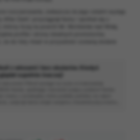
ore rozczarowanie, zwłaszcza że jego ostatni występ
 After Dark”, przyciągnął tłumy i spotkał się z
, którzy liczą na powrót Mr. Worldwide nad Wisłę,
cjalne profile i strony lokalnych promotorów,
 że do listy miast w przyszłości zostaną dodane
bull z włosami i bez okularów. Kiedyś
lądał zupełnie inaczej!
ś wieczorem Pitbull wystąpi na żywo w krakowskiej
RON Arenie, spełniając marzenie tysięcy polskich fanów.
er znany z przebojów, które podbiły parkiety na całym
ecie, zasłynął także dzięki swojemu charakterystycznemu...