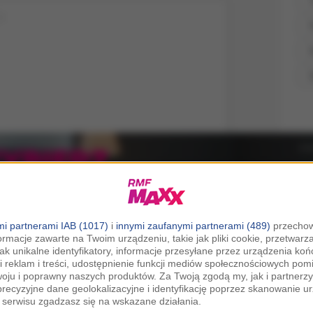
ietl ten post na Instagramie.
i partnerami IAB (1017)
i
innymi zaufanymi partnerami (489)
przechow
ormacje zawarte na Twoim urządzeniu, takie jak pliki cookie, przetwar
jak unikalne identyfikatory, informacje przesyłane przez urządzenia k
i reklam i treści, udostępnienie funkcji mediów społecznościowych pom
woju i poprawny naszych produktów. Za Twoją zgodą my, jak i partner
recyzyjne dane geolokalizacyjne i identyfikację poprzez skanowanie u
serwisu zgadzasz się na wskazane działania.