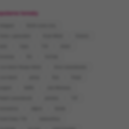
pularne tematy
Instagram
Rolnik szuka żony
Taniec z gwiazdami
M jak Miłość
Dziecko
erial
Ciąża
TVN
śmierć
Eurowizja
film
YouTube
Love Island. Wyspa miłości
Anna Lewandowska
Love Island
policja
Ślub
Polsat
program
Netflix
Julia Wieniawa
Robert Lewandowski
premiera
TVP
koronawirus
zdjęcie
Seriale
Dzień Dobry TVN
metamorfoza