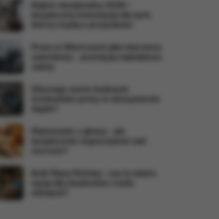
Najem okazjonalny 2026 –
bezpieczna inwestycja dla tych,
którzy myślą o przyszłości
Praca w Niemczech jako kierowca
zawodowy - poznaj jej największe
zalety
Dlaczego warto budować
środowisko pracy w ekosystemie
Apple?
Plażowanie z głową - jak
bezpiecznie wypoczywać nad
morzem?
BLIK Płacę Później – czy to dobra
opcja dla studentów i osób
młodych?