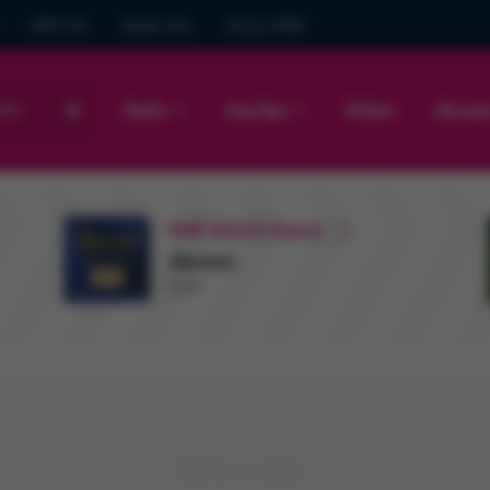
GRA FM
Radio Gra
Grupa RMF
sto
Radio
Hop Bęc
Wideo
Muzyk
RMF MAXX Dance
Akcent
Kylie