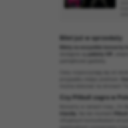
ram
Wraz z partneram
Kra
celu:
wido
Zapewnienie 
Ulepszenie ś
statystyczny
Bilet już w sprzedaży
Poznanie Two
Wyświetlanie
Bilety na wszystkie koncerty t
Gromadzenie
dostępne są
pakiety VIP
, obejm
Zakres wykorzys
wprowadzenia zm
pamiątkowe gadżety.
urządzenia. Wię
Ceny rozpoczynają się od okoł
przypadku miejsc premium.
Cen
można dokonać na stronach Tic
Czy Pitbull zagra w Po
Koncerty w ramach trasy „I’m 
Irlandię
. Na ten moment
Pitbul
oficjalnych komunikatach artyst
ewentualnym rozszerzeniu trasy