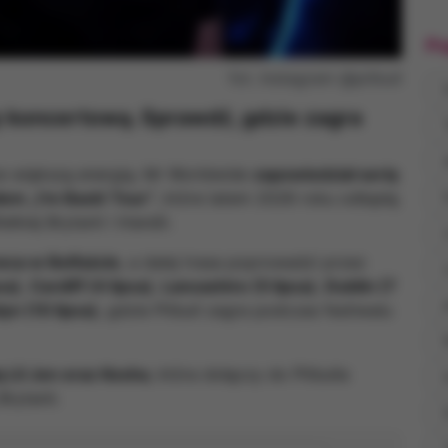
Po
fot. Instagram @pitbull
 koncertową. Sprawdź, gdzie zagra
s
ze większą energią. Mr Worldwide
zapowiedział serię
em „I’m Back! Tour”
, które latem 2026 roku odbędą
iej Brytanii i Irlandii.
wca w Belfaście
, a dalej trasa poprowadzi przez
ca)
,
Cardiff (4 lipca)
,
Lancashire (5 lipca)
,
Dublin (7
yn (10 lipca)
, gdzie Pitbull zagra podczas festiwalu
 Lil Jon oraz Kesha
, która dołączy do Pitbulla
rytanii.