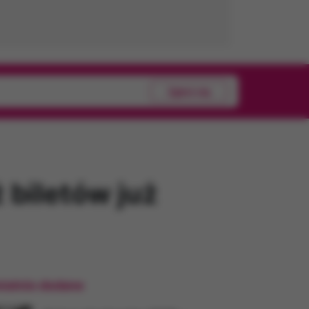
Zgłoś się
 biletów już
tatnio dodane