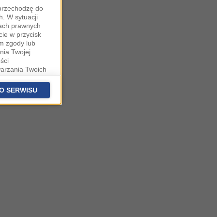
"przechodzę do
. W sytuacji
wach prawnych
cie w przycisk
m zgody lub
nia Twojej
ści
warzania Twoich
fanych
stawieniach
O SERWISU
 podstawą
ich (poza
warzania
ityce
na temat
owie, al.