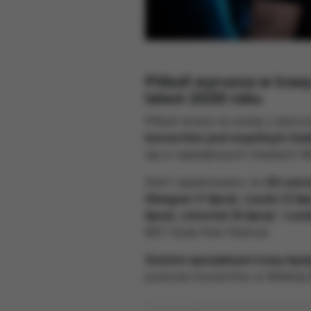
Pitbull
wyrusza w trasę
latem 2026 roku
Pitbull wraca na scenę z jeszc
koncertów pod wspólnym hasł
się w największych miastach Wielk
Start zaplanowano na
30 czer
Glasgow (1 lipca)
,
Leeds (3 lip
lipca)
,
Limerick (8 lipca)
i
Lond
BST Hyde Park Festival.
Gośćmi specjalnymi trasy będą
podczas koncertów w Wielkiej B