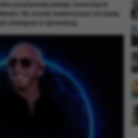
łne pozytywnej energii, tanecznych
limatu. Na scenie towarzyszyć mu będą
ą już dostępne w sprzedaży.