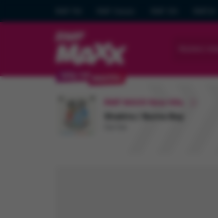
RMF FM
RMF Classic
RMF ON
RMF24
Wybierz mia
RMF MAXX New Hits
Shakira / Burna Boy
Dai Dai