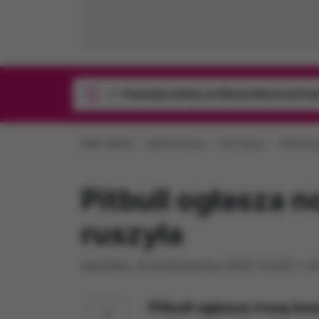
1/1
Podwójne bilety na Silesia Memoriał Ka
RMF MAXX
MAXX News
Hot News
Pitbull 
Pitbull ogłasza 
ruszyła
niedziela, 12 października 2025 (12:42)
•
Zo
Pitbull ogłasza trasę ko