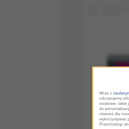
Wysw
Wraz z
zaufanym
odczytujemy inf
osobowe, takie 
do personalizacj
również dla roz
wykorzystywać p
Przechodząc do 