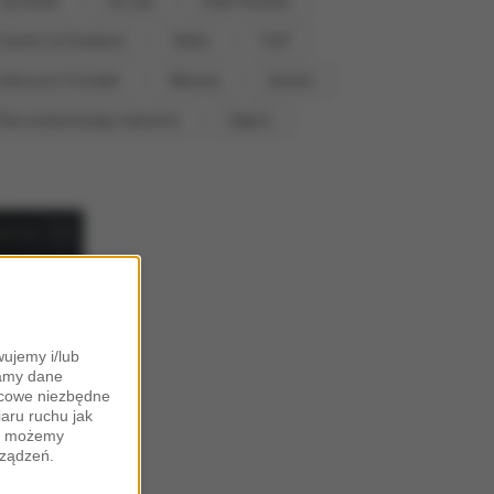
Top Model
nie żyje
Hotel Paradise
Pytanie na Śniadanie
Wideo
TVN7
Katarzyna Cichopek
Wakacje
aktorka
Ślub od pierwszego wejrzenia
Zdjęcia
ujemy i/lub
zamy dane
ońcowe niezbędne
iaru ruchu jak
zy możemy
rządzeń.