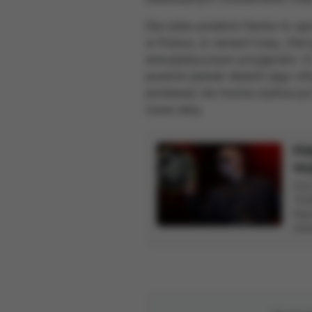
Dla wielu polskich fanów to sp
w Polsce, w ramach trasy „Party
entuzjastycznym przyjęciem. Ci
powinni jednak śledzić jego ofi
ponieważ nie można wykluczyć,
nowe daty.
Pit
wyg
Dzi
TAU
Rap
świ