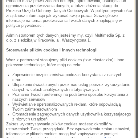
Ponadto masz prawo żądania dostępu, sprostowania, usunięcia lub
ograniczenia przetwarzania danych, a także złożenia skargi do
lista artystów, z którymi londyńczycy wylądowali w
Prezesa Urzędu Ochrony Danych Osobowych. W polityce prywatności
jednym studiu, jest coraz bardziej okazała!
znajdziesz informacje jak wykonać swoje prawa. Szczegółowe
informacje na temat przetwarzania Twoich danych znajdują się w
polityce prywatności.
Nathan, Davin i Luke współpracowali już między innymi
z Calvinem Harrisem, Davidem Guettą oraz Robinem
Administratorem tych danych jesteśmy my, czyli Multimedia Sp. z
o.o. z siedzibą w Krakowie, al. Waszyngtona 1.
Schulzem - świadczy to o naprawdę sporym sukcesie
projektu. Podczas ubiegłorocznej edycji pokazali, na
Stosowanie plików cookies i innych technologii
czym polega ich wizja muzyki house, dlatego nie było
Wraz z partnerami stosujemy pliki cookies (tzw. ciasteczka) i inne
innego wyboru - po prostu musieliśmy ich zaprosić do
pokrewne technologie, które mają na celu:
Podczela.
Zapewnienie bezpieczeństwa podczas korzystania z naszych
stron
Disciples wystąpią na scenie Heldeep podczas
Ulepszenie świadczonych przez nas usług poprzez wykorzystanie
danych w celach analitycznych i statystycznych
pierwszego dnia
Sunrise Festival
.
Poznanie Twoich preferencji na podstawie sposobu korzystania z
naszych serwisów
Sunrise Festival 2019
Wyświetlanie spersonalizowanych reklam, które odpowiadają
Twoim zainteresowaniom
Gromadzenie zagregowanych danych użytkownika korzystającego
z różnych urządzeń
Sunrise Festival 2019:
Zakres wykorzystywania plików cookies możesz określić w
Line up, bilety,
ustawieniach Twojej przeglądarki. Bez wprowadzenia zmian ustawień,
informacje w plikach cookies mogą być zapisywane w pamięci
informacje - Imprezy i