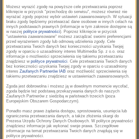
Możesz wyrazić zgodę na powyższe cele przetwarzania poprzez
kliknięcie w przycisk "przechodzę do serwisu", możesz również nie
wyrażać zgody poprzez wybór ustawień zaawansowanych. W sytuacji
braku zgody będziemy przetwarzać dane osobowe w innych celach na
innych podstawach prawnych (informacje w tym zakresie dostępne są
w naszej
polityce prywatności
). Poprzez kliknięcie w przycisk
"ustawienia zaawansowane" możesz zarządzać swoimi preferencjami
przed wyrażeniem zgody lub odmową udzielenia zgody. Cele
przetwarzania Twoich danych bez konieczności uzyskania Twojej
zgody w oparciu o uzasadniony interes Multimedia Sp. z o.o. oraz
informacje o możliwości sprzeciwienia się takiemu przetwarzaniu
znajdziesz w
polityce prywatności
. Cele przetwarzania Twoich danych
bez konieczności uzyskania Twojej zgody w oparciu o uzasadniony
interes
Zaufanych Partnerów IAB
oraz możliwość sprzeciwienia się
fot. Dylan Travis/ABACA/PAP/Abaca
takiemu przetwarzaniu znajdziesz w ustawieniach zaawansowanych.
Justin Bieber
przeprasza żonę za
Zgoda jest dobrowolna i możesz ją w dowolnym momencie wycofać,
zgoda będzie też podstawą przekazywania danych do naszych
bolesne słowa
Zaufanych Partnerów z siedzibą w państwach trzecich (poza
Europejskim Obszarem Gospodarczym).
Hailey Bieber
pojawiła się na okładce najnowszego
Ponadto masz prawo żądania dostępu, sprostowania, usunięcia lub
wydania prestiżowego magazynu modowego „Vogue”.
ograniczenia przetwarzania danych, a także złożenia skargi do
Prezesa Urzędu Ochrony Danych Osobowych. W polityce prywatności
To wyróżnienie skłoniło Justina Biebera do
podzielenia
znajdziesz informacje jak wykonać swoje prawa. Szczegółowe
się z fanami osobistym wspomnieniem o przeszłej
informacje na temat przetwarzania Twoich danych znajdują się w
polityce prywatności.
kłótni z żoną
. W opublikowanym na Instagramie poście