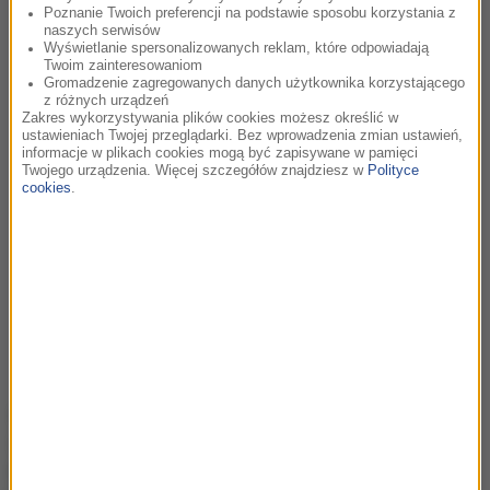
Poznanie Twoich preferencji na podstawie sposobu korzystania z
naszych serwisów
Wyświetlanie spersonalizowanych reklam, które odpowiadają
Twoim zainteresowaniom
Gromadzenie zagregowanych danych użytkownika korzystającego
z różnych urządzeń
Wyswietl ten post na Instagramie.
Zakres wykorzystywania plików cookies możesz określić w
ustawieniach Twojej przeglądarki. Bez wprowadzenia zmian ustawień,
informacje w plikach cookies mogą być zapisywane w pamięci
Twojego urządzenia. Więcej szczegółów znajdziesz w
Polityce
cookies
.
Post udostepniony przez (@)
Sam Jakubiak stara się przekazywać aktualne wieści w
sprawie swojego stanu zdrowia. Wykorzystuje do tego
profil na Instagramie, gdzie m.in. opowiedział o