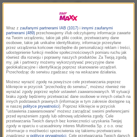
Tomasz Jakubiak w mediach
Wraz z
zaufanymi partnerami IAB (1017)
i
innymi zaufanymi
społecznościowych relacjonuje walkę z
partnerami (489)
przechowujemy i/lub odczytujemy informacje zawarte
chorobą. Na nowym nagraniu kucharz m.in.
na Twoim urządzeniu, takie jak pliki cookie, przetwarzamy dane
osobowe, takie jak unikalne identyfikatory, informacje przesyłane
wspomniał o swoim samopoczuciu.
przez urządzenia końcowe niezbędne do personalizacji reklam i treści,
udostępnienie funkcji mediów społecznościowych pomiaru ruchu jak
również dla rozwoju i poprawny naszych produktów. Za Twoją zgodą
my, jak i partnerzy możemy wykorzystywać precyzyjne dane
geolokalizacyjne i identyfikację poprzez skanowanie urządzeń.
Przechodząc do serwisu zgadzasz się na wskazane działania.
Możesz wyrazić zgodę na powyższe cele przetwarzania poprzez
kliknięcie w przycisk "przechodzę do serwisu", możesz również nie
wyrażać zgody poprzez wybór ustawień zaawansowanych. W sytuacji
braku zgody będziemy przetwarzać dane osobowe w innych celach na
innych podstawach prawnych (informacje w tym zakresie dostępne są
w naszej
polityce prywatności
). Poprzez kliknięcie w przycisk
"ustawienia zaawansowane" możesz zarządzać swoimi preferencjami
przed wyrażeniem zgody lub odmową udzielenia zgody. Cele
przetwarzania Twoich danych bez konieczności uzyskania Twojej
zgody w oparciu o uzasadniony interes Multimedia Sp. z o.o. oraz
informacje o możliwości sprzeciwienia się takiemu przetwarzaniu
znajdziesz w
polityce prywatności
. Cele przetwarzania Twoich danych