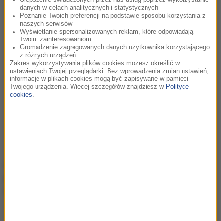
danych w celach analitycznych i statystycznych
Poznanie Twoich preferencji na podstawie sposobu korzystania z
Rozliczenie PIT za
naszych serwisów
Wyświetlanie spersonalizowanych reklam, które odpowiadają
2025. Skarbówka
Twoim zainteresowaniom
informuje – tak
Gromadzenie zagregowanych danych użytkownika korzystającego
z różnych urządzeń
najszybciej
Zakres wykorzystywania plików cookies możesz określić w
odzyskasz zwrot
ustawieniach Twojej przeglądarki. Bez wprowadzenia zmian ustawień,
informacje w plikach cookies mogą być zapisywane w pamięci
Milion deklaracji w zaledwie
Twojego urządzenia. Więcej szczegółów znajdziesz w
Polityce
dwa dni – Polacy ruszyli do rozliczeń z rekordową
cookies
.
prędkością. Krajowa Administracja Skarbowa właśnie
potwierdziła, że usługa Twój e-PIT przeżywa prawdziwe
oblężenie, a pierwsi podatnicy mogą już...
Jakie usługi będą niedostępne?
Podczas przerwy technologicznej mBanku, klienci
napotkają na następujące ograniczenia:
serwis transakcyjny eMakler i aplikacja mBank