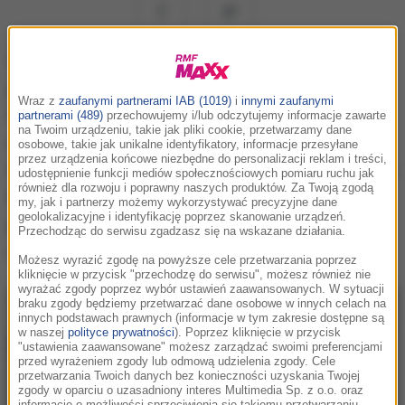
W najbliższy weekend, 21–22 lutego,
mBank
przeprowadzi przerwę
Wraz z
zaufanymi partnerami IAB (1019)
i
innymi zaufanymi
technologiczną. Przez kilka godzin klienci
partnerami (489)
przechowujemy i/lub odczytujemy informacje zawarte
na Twoim urządzeniu, takie jak pliki cookie, przetwarzamy dane
nie będą mogli korzystać z aplikacji
osobowe, takie jak unikalne identyfikatory, informacje przesyłane
przez urządzenia końcowe niezbędne do personalizacji reklam i treści,
mobilnej, serwisu transakcyjnego ani płacić
udostępnienie funkcji mediów społecznościowych pomiaru ruchu jak
również dla rozwoju i poprawny naszych produktów. Za Twoją zgodą
kartą w internecie. Sprawdź, jak się
my, jak i partnerzy możemy wykorzystywać precyzyjne dane
geolokalizacyjne i identyfikację poprzez skanowanie urządzeń.
przygotować, by nie zostać bez dostępu
Przechodząc do serwisu zgadzasz się na wskazane działania.
do pieniędzy.
Możesz wyrazić zgodę na powyższe cele przetwarzania poprzez
kliknięcie w przycisk "przechodzę do serwisu", możesz również nie
wyrażać zgody poprzez wybór ustawień zaawansowanych. W sytuacji
braku zgody będziemy przetwarzać dane osobowe w innych celach na
innych podstawach prawnych (informacje w tym zakresie dostępne są
w naszej
polityce prywatności
). Poprzez kliknięcie w przycisk
"ustawienia zaawansowane" możesz zarządzać swoimi preferencjami
przed wyrażeniem zgody lub odmową udzielenia zgody. Cele
przetwarzania Twoich danych bez konieczności uzyskania Twojej
zgody w oparciu o uzasadniony interes Multimedia Sp. z o.o. oraz
informacje o możliwości sprzeciwienia się takiemu przetwarzaniu