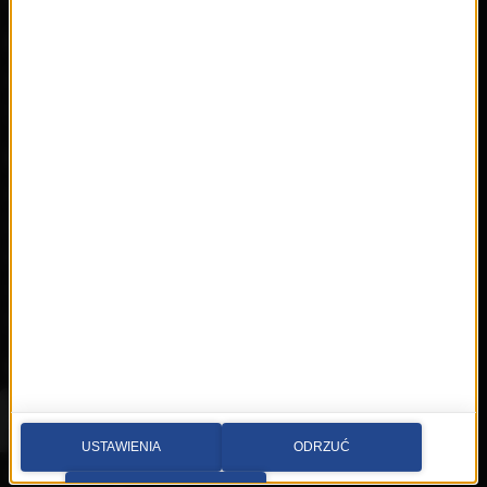
Radia internetowe
Polecamy
RMFon.pl
Świat Kobiety
Muzyka
Playlista
Hity
Nowości
Artyści
Hop Bęc
Kontakt
Wybierz miasto
USTAWIENIA
ODRZUĆ
Multimedia sp. z o.o.