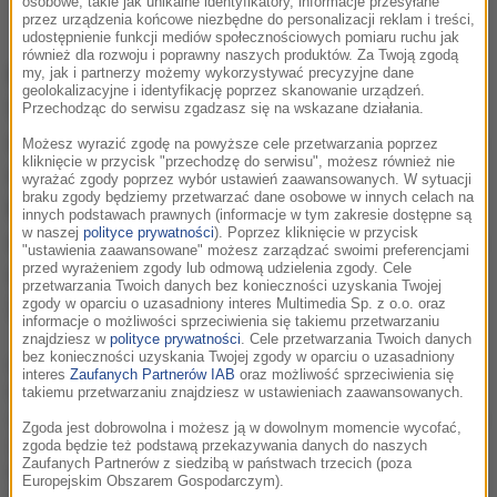
osobowe, takie jak unikalne identyfikatory, informacje przesyłane
przez urządzenia końcowe niezbędne do personalizacji reklam i treści,
udostępnienie funkcji mediów społecznościowych pomiaru ruchu jak
również dla rozwoju i poprawny naszych produktów. Za Twoją zgodą
Numer "It Ain’t Me" w wykonaniu
Kygo
i
my, jak i partnerzy możemy wykorzystywać precyzyjne dane
geolokalizacyjne i identyfikację poprzez skanowanie urządzeń.
Seleny zdążył już podbić serca fanów na
Przechodząc do serwisu zgadzasz się na wskazane działania.
całym świecie. Okazuje się, że jednak Kygo
Możesz wyrazić zgodę na powyższe cele przetwarzania poprzez
kliknięcie w przycisk "przechodzę do serwisu", możesz również nie
nie poprzestał na jednej wersji tego
wyrażać zgody poprzez wybór ustawień zaawansowanych. W sytuacji
braku zgody będziemy przetwarzać dane osobowe w innych celach na
kawałka i pojawiła się teraz jego nowa
innych podstawach prawnych (informacje w tym zakresie dostępne są
w naszej
polityce prywatności
). Poprzez kliknięcie w przycisk
odsłona – z gościnnym udziałem gwiazdora
"ustawienia zaawansowane" możesz zarządzać swoimi preferencjami
przed wyrażeniem zgody lub odmową udzielenia zgody. Cele
serii "Szybcy i wściekli" Vinem Dieselem.
przetwarzania Twoich danych bez konieczności uzyskania Twojej
Zobacz, jak to brzmi!
zgody w oparciu o uzasadniony interes Multimedia Sp. z o.o. oraz
informacje o możliwości sprzeciwienia się takiemu przetwarzaniu
znajdziesz w
polityce prywatności
. Cele przetwarzania Twoich danych
bez konieczności uzyskania Twojej zgody w oparciu o uzasadniony
Kygo, norweski DJ i autor utworu "It Ain’t Me", w
interes
Zaufanych Partnerów IAB
oraz możliwość sprzeciwienia się
którym gościnnie zaśpiewała Selena Gomez,
takiemu przetwarzaniu znajdziesz w ustawieniach zaawansowanych.
opublikował w sieci nową wersję swojego najnowszego
Zgoda jest dobrowolna i możesz ją w dowolnym momencie wycofać,
singla. Muzyk stworzył remiks wzbogacony o wokal
zgoda będzie też podstawą przekazywania danych do naszych
Zaufanych Partnerów z siedzibą w państwach trzecich (poza
kolejnego gościa – i to nie byle kogo, bo samego Vina
Europejskim Obszarem Gospodarczym).