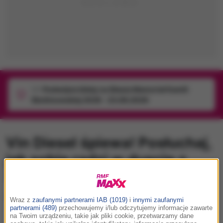
1/1
Podwójne bilety na Silesia Memoriał Kamili
Skolimowskiej 2026 - 23.08.2026
Vin Diesel śpiewa! Posłuchaj,
jak sobie radzi w duecie z
Seleną Gomez!
poniedziałek, 20 lutego 2017 (12:15)
Wraz z
zaufanymi partnerami IAB (1019)
i
innymi zaufanymi
partnerami (489)
przechowujemy i/lub odczytujemy informacje zawarte
na Twoim urządzeniu, takie jak pliki cookie, przetwarzamy dane