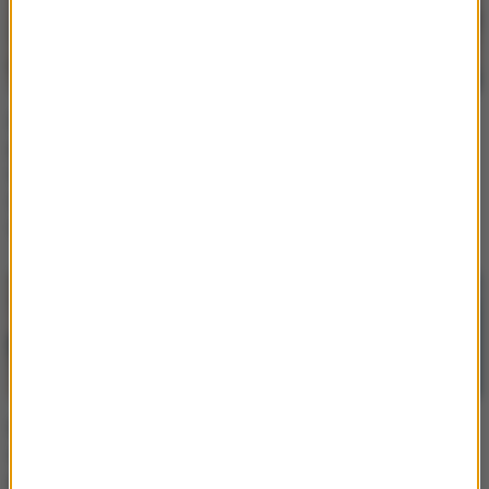
Szósty sezon „Zbrodni
Przyjaciółka oddała
po sąsiedzku” zaskoczy
Selenie Gomez nerkę.
wszystkich. Produkcja
Nie została zaproszona
zdecydowała się na dużo
na jej ślub
zmianę!
Mąż Seleny Gomez
Selena Gomez wzięła
stworzył twoje ulubione
ślub! Gwiazda została
piosenki. Kim jest Benny
żoną Benny'ego Blanco