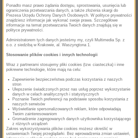
Diesela! "Będziecie w takim samym szoku, w jakim ja
Ponadto masz prawo żądania dostępu, sprostowania, usunięcia lub
jestem" – napisał na swoim Twitterze aktor – "Kygo to
ograniczenia przetwarzania danych, a także złożenia skargi do
prawdziwy magik!".
Prezesa Urzędu Ochrony Danych Osobowych. W polityce prywatności
znajdziesz informacje jak wykonać swoje prawa. Szczegółowe
informacje na temat przetwarzania Twoich danych znajdują się w
polityce prywatności.
You are going to be as shocked as I am...
Administratorem tych danych jesteśmy my, czyli Multimedia Sp. z
o.o. z siedzibą w Krakowie, al. Waszyngtona 1.
Kygo the magician just took my voice and
added it to his new track. Speechless.
Stosowanie plików cookies i innych technologii
Wraz z partnerami stosujemy pliki cookies (tzw. ciasteczka) i inne
— Vin Diesel (@vindiesel)
February 17, 2017
pokrewne technologie, które mają na celu:
Zapewnienie bezpieczeństwa podczas korzystania z naszych
stron
Ulepszenie świadczonych przez nas usług poprzez wykorzystanie
danych w celach analitycznych i statystycznych
Poznanie Twoich preferencji na podstawie sposobu korzystania z
Go to my Facebook page... wait for it...
naszych serwisów
again thank you Kygo for making magic.
Wyświetlanie spersonalizowanych reklam, które odpowiadają
Twoim zainteresowaniom
Selena's voice is beautiful and welcoming.
Gromadzenie zagregowanych danych użytkownika korzystającego
z różnych urządzeń
Dream come true!!
Zakres wykorzystywania plików cookies możesz określić w
ustawieniach Twojej przeglądarki. Bez wprowadzenia zmian ustawień,