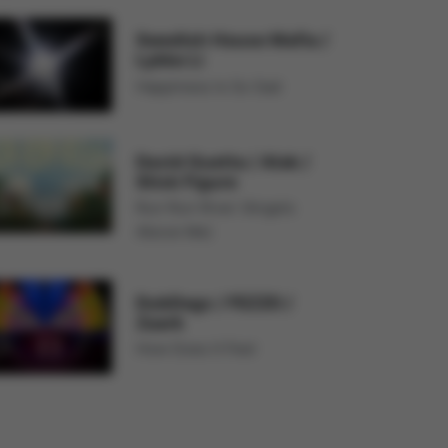
Swedish House Mafia
/
Lykke Li
Happiness Is So Sad
David Guetta
/
Alok
/
Stick Figure
Run Run River (Angels
Above Me)
DubDogz
/
FEZZO
/
Zaark
How Does It Feel