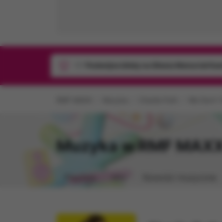
1/1
Podwójne bilety na Silesia Memoriał Ka
RMF MAXX
Muzyka
Charlie Puth
We Don't 
Muzyka w RMF MAX
Playlista
Hity
Nowości muzyczne