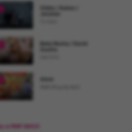
Gibbs
/
Kukon
/
1
Jonatan
Ty masz
Bebe Rexha
/
David
2
Guetta
Sad Girls
Aitch
3
RMB (Ring My Bell)
ty w RMF MAXX