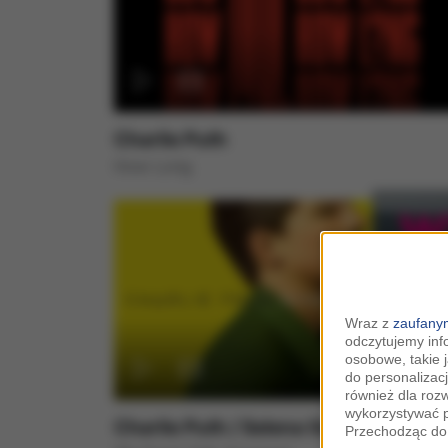
Charlie Puth
How Long
Wraz z
zaufanym
odczytujemy inf
osobowe, takie 
do personalizacj
również dla roz
wykorzystywać p
Charlie Puth / Selena Gomez
Przechodząc do 