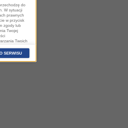
"przechodzę do
. W sytuacji
wach prawnych
cie w przycisk
m zgody lub
nia Twojej
ści
warzania Twoich
fanych
stawieniach
O SERWISU
 podstawą
ich (poza
warzania
ityce
na temat
owie, al.