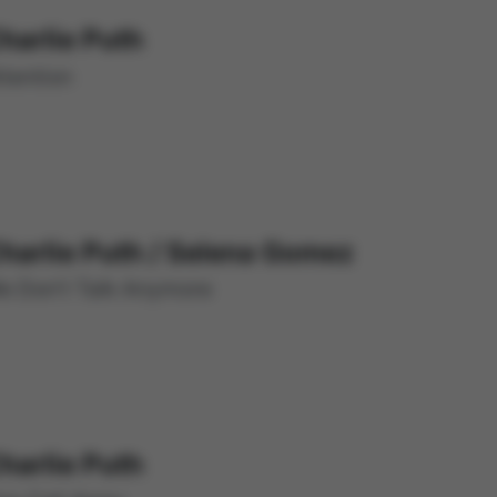
harlie Puth
ttention
harlie Puth
/
Selena Gomez
e Don't Talk Anymore
harlie Puth