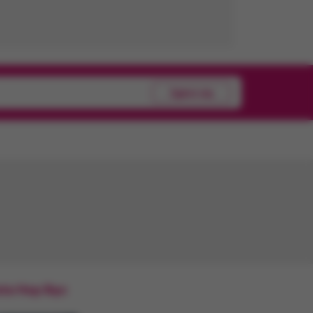
Zgłoś się
sta Hop Bęc