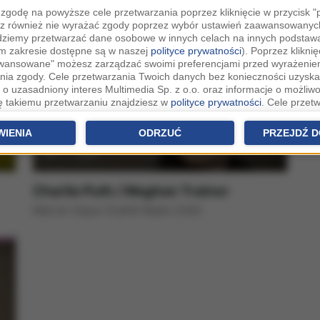
One Call Away
zgodę na powyższe cele przetwarzania poprzez kliknięcie w przycisk 
z również nie wyrażać zgody poprzez wybór ustawień zaawansowanych
dziemy przetwarzać dane osobowe w innych celach na innych podsta
ym zakresie dostępne są w naszej
polityce prywatności
). Poprzez kliknię
awansowane" możesz zarządzać swoimi preferencjami przed wyrażenie
ia zgody. Cele przetwarzania Twoich danych bez konieczności uzyska
 o uzasadniony interes Multimedia Sp. z o.o. oraz informacje o możliwo
ię takiemu przetwarzaniu znajdziesz w
polityce prywatności
. Cele przet
eczności uzyskania Twojej zgody w oparciu o uzasadniony interes
Zau
raz możliwość sprzeciwienia się takiemu przetwarzaniu znajdziesz w u
WIENIA
ODRZUĆ
PRZEJDŹ D
h.
rowolna i możesz ją w dowolnym momencie wycofać, zgoda będzie też
anych do naszych Zaufanych Partnerów z siedzibą w państwach trzec
Charlie Puth / Meghan Trainor
szarem Gospodarczym).
Marvin Gaye (Cahill Radio Edit)
awo żądania dostępu, sprostowania, usunięcia lub ograniczenia przet
 złożenia skargi do Prezesa Urzędu Ochrony Danych Osobowych. W pol
jdziesz informacje jak wykonać swoje prawa. Szczegółowe informacje 
woich danych znajdują się w polityce prywatności.
tych danych jesteśmy my, czyli Multimedia Sp. z o.o. z siedzibą w Krak
ków cookies i innych technologii