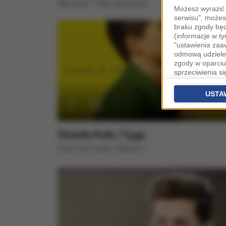
We Don't Talk Anymore
Możesz wyrazić 
serwisu", możes
braku zgody bę
(informacje w t
"ustawienia za
odmową udzielen
zgody w oparciu
sprzeciwienia s
danych bez koni
Partnerów IAB
o
USTA
zaawansowanyc
Zgoda jest dob
przekazywania d
Charlie Puth / Tyga
Europejskim Ob
One Call Away (Remix)
Ponadto masz pr
danych, a także
prywatności zna
przetwarzania T
Administratorem 
Waszyngtona 1.
Stosowanie pli