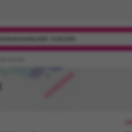
mili Skolimowskiej 2026 - 23.08.2026
Talk Anymore
X
Li