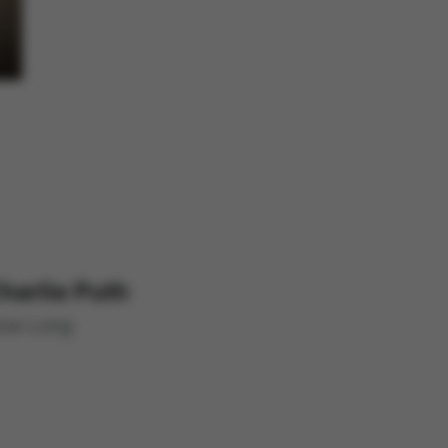
i stosujemy pliki cookies (tzw. ciasteczka) i inne pokrewne technologi
bezpieczeństwa podczas korzystania z naszych stron
wiadczonych przez nas usług poprzez wykorzystanie danych w celach a
ch
ich preferencji na podstawie sposobu korzystania z naszych serwisów
 spersonalizowanych reklam, które odpowiadają Twoim zainteresowan
 zagregowanych danych użytkownika korzystającego z różnych urząd
tywania plików cookies możesz określić w ustawieniach Twojej przeglą
ian ustawień, informacje w plikach cookies mogą być zapisywane w 
cej szczegółów znajdziesz w
Polityce cookies
.
harlie Puth
ow Long