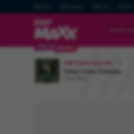
RMF FM
RMF Classic
RMF ON
RMF24
Wybierz mia
RMF MAXX New Hits
Fukaj / Livka / Enklawa
Chcę więcej