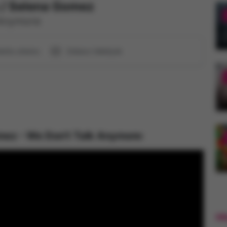
/
Selena Gomez
 Anymore
Zobacz teledysk
mentu utworu
omez - We Don't Talk Anymore
:
Hi