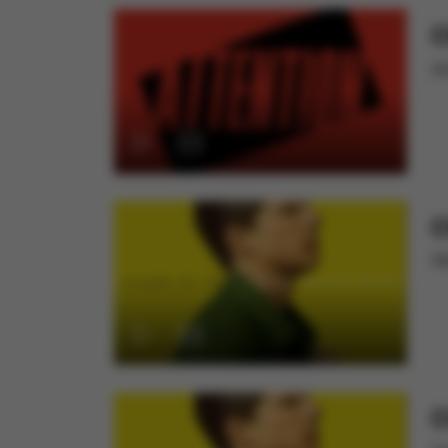
C
A
C
W
C