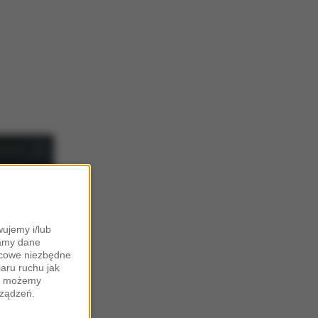
ujemy i/lub
zamy dane
ońcowe niezbędne
iaru ruchu jak
zy możemy
rządzeń.