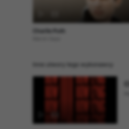
Wraz z partneram
celu:
Zapewnienie 
Ulepszenie ś
Charlie Puth
statystyczny
Marvin Gaye
Poznanie Two
Wyświetlanie
Gromadzenie
Zakres wykorzys
wprowadzenia zm
Inne utwory tego wykonawcy
urządzenia. Wię
C
H