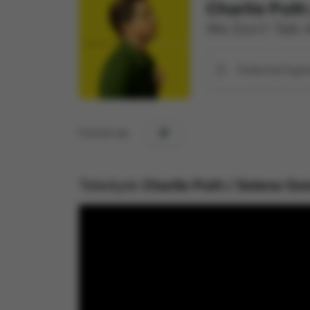
Charlie Puth
We Don't Talk
Posłuchaj frag
Podziel się:
Teledysk
Charlie Puth / Selena G