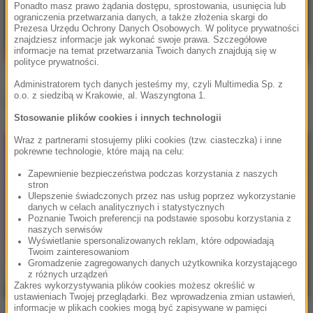
Ponadto masz prawo żądania dostępu, sprostowania, usunięcia lub
ograniczenia przetwarzania danych, a także złożenia skargi do
Prezesa Urzędu Ochrony Danych Osobowych. W polityce prywatności
znajdziesz informacje jak wykonać swoje prawa. Szczegółowe
informacje na temat przetwarzania Twoich danych znajdują się w
polityce prywatności.
Administratorem tych danych jesteśmy my, czyli Multimedia Sp. z
o.o. z siedzibą w Krakowie, al. Waszyngtona 1.
Inne teledyski
Stosowanie plików cookies i innych technologii
Wraz z partnerami stosujemy pliki cookies (tzw. ciasteczka) i inne
pokrewne technologie, które mają na celu:
Zapewnienie bezpieczeństwa podczas korzystania z naszych
stron
Ulepszenie świadczonych przez nas usług poprzez wykorzystanie
danych w celach analitycznych i statystycznych
Poznanie Twoich preferencji na podstawie sposobu korzystania z
naszych serwisów
Wyświetlanie spersonalizowanych reklam, które odpowiadają
Twoim zainteresowaniom
Gromadzenie zagregowanych danych użytkownika korzystającego
z różnych urządzeń
Zakres wykorzystywania plików cookies możesz określić w
ustawieniach Twojej przeglądarki. Bez wprowadzenia zmian ustawień,
informacje w plikach cookies mogą być zapisywane w pamięci