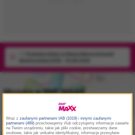
1/1
Podwójne bilety na Silesia Memoriał Kamili
Skolimowskiej 2026 - 23.08.2026
Muzyka w RMF MAXX
Playlista
Hity
Nowości muzyczne
Wraz z
zaufanymi partnerami IAB (1019)
i
innymi zaufanymi
partnerami (489)
przechowujemy i/lub odczytujemy informacje zawarte
na Twoim urządzeniu, takie jak pliki cookie, przetwarzamy dane
osobowe, takie jak unikalne identyfikatory, informacje przesyłane