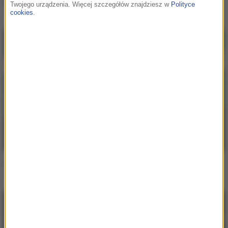
Chermée / Albert RCB
Twojego urządzenia. Więcej szczegółów znajdziesz w
Polityce
Situationship
cookies
.
Chermée
gdy nie mogę zasnąć