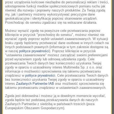
przez urządzenia końcowe niezbędne do personalizacji reklam i treści,
Chermée
udostępnienie funkcji mediów społecznościowych pomiaru ruchu jak
gdy nie mogę zasnąć
również dla rozwoju i poprawny naszych produktów. Za Twoją zgodą
my, jak i partnerzy możemy wykorzystywać precyzyjne dane
geolokalizacyjne i identyfikację poprzez skanowanie urządzeń.
Przechodząc do serwisu zgadzasz się na wskazane działania.
Możesz wyrazić zgodę na powyższe cele przetwarzania poprzez
kliknięcie w przycisk "przechodzę do serwisu", możesz również nie
wyrażać zgody poprzez wybór ustawień zaawansowanych. W sytuacji
braku zgody będziemy przetwarzać dane osobowe w innych celach na
innych podstawach prawnych (informacje w tym zakresie dostępne są
Podziel się:
w naszej
polityce prywatności
). Poprzez kliknięcie w przycisk
"ustawienia zaawansowane" możesz zarządzać swoimi preferencjami
przed wyrażeniem zgody lub odmową udzielenia zgody. Cele
przetwarzania Twoich danych bez konieczności uzyskania Twojej
zgody w oparciu o uzasadniony interes Multimedia Sp. z o.o. oraz
Teledysk
Chermée - gdy nie mogę zasnąć
:
informacje o możliwości sprzeciwienia się takiemu przetwarzaniu
znajdziesz w
polityce prywatności
. Cele przetwarzania Twoich danych
bez konieczności uzyskania Twojej zgody w oparciu o uzasadniony
interes
Zaufanych Partnerów IAB
oraz możliwość sprzeciwienia się
takiemu przetwarzaniu znajdziesz w ustawieniach zaawansowanych.
Zgoda jest dobrowolna i możesz ją w dowolnym momencie wycofać,
zgoda będzie też podstawą przekazywania danych do naszych
Zaufanych Partnerów z siedzibą w państwach trzecich (poza
Europejskim Obszarem Gospodarczym).