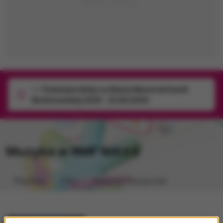
1/1
Podwójne bilety na Silesia Memoriał Kamili
Skolimowskiej 2026 - 23.08.2026
Muzyka w RMF MAXX
Playlista
Hity
Nowości muzyczne