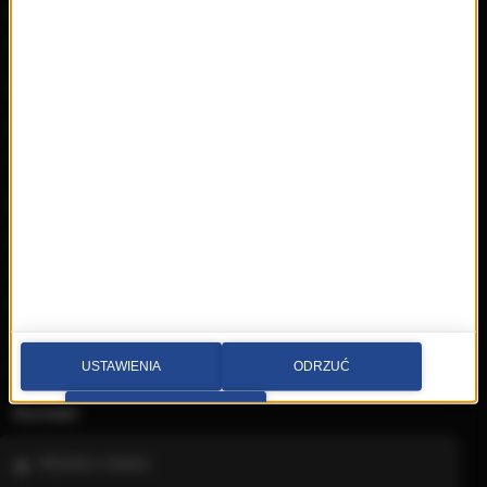
Kontakt
Wideo
Nadawca
Radia internetowe
Polecamy
RMFon.pl
Świat Kobiety
Muzyka
Playlista
Hity
Nowości
Artyści
Hop Bęc
USTAWIENIA
ODRZUĆ
Kontakt
PRZEJDŹ DO SERWISU
Wybierz miasto