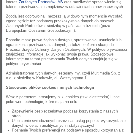
interes
Zaufanych Partnerów IAB
oraz możliwość sprzeciwienia się
takiemu przetwarzaniu znajdziesz w ustawieniach zaawansowanych.
Zgoda jest dobrowolna i możesz ją w dowolnym momencie wycofać,
zgoda będzie też podstawą przekazywania danych do naszych
Zaufanych Partnerów z siedzibą w państwach trzecich (poza
Europejskim Obszarem Gospodarczym).
Ponadto masz prawo żądania dostępu, sprostowania, usunięcia lub
ograniczenia przetwarzania danych, a także złożenia skargi do
Prezesa Urzędu Ochrony Danych Osobowych. W polityce prywatności
Inne teledyski
znajdziesz informacje jak wykonać swoje prawa. Szczegółowe
informacje na temat przetwarzania Twoich danych znajdują się w
polityce prywatności.
Administratorem tych danych jesteśmy my, czyli Multimedia Sp. z
o.o. z siedzibą w Krakowie, al. Waszyngtona 1.
Stosowanie plików cookies i innych technologii
Wraz z partnerami stosujemy pliki cookies (tzw. ciasteczka) i inne
pokrewne technologie, które mają na celu:
Zapewnienie bezpieczeństwa podczas korzystania z naszych
stron
Ulepszenie świadczonych przez nas usług poprzez wykorzystanie
danych w celach analitycznych i statystycznych
Poznanie Twoich preferencji na podstawie sposobu korzystania z