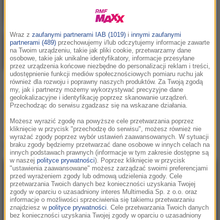
Deorro
/
Chris Brown
Five More Hours
Wraz z
zaufanymi partnerami IAB (1019)
i
innymi zaufanymi
partnerami (489)
przechowujemy i/lub odczytujemy informacje zawarte
na Twoim urządzeniu, takie jak pliki cookie, przetwarzamy dane
osobowe, takie jak unikalne identyfikatory, informacje przesyłane
przez urządzenia końcowe niezbędne do personalizacji reklam i treści,
udostępnienie funkcji mediów społecznościowych pomiaru ruchu jak
również dla rozwoju i poprawny naszych produktów. Za Twoją zgodą
my, jak i partnerzy możemy wykorzystywać precyzyjne dane
Podziel się:
geolokalizacyjne i identyfikację poprzez skanowanie urządzeń.
Przechodząc do serwisu zgadzasz się na wskazane działania.
Możesz wyrazić zgodę na powyższe cele przetwarzania poprzez
kliknięcie w przycisk "przechodzę do serwisu", możesz również nie
Teledysk
Deorro / Chris Brown - Five More
wyrażać zgody poprzez wybór ustawień zaawansowanych. W sytuacji
Hours
:
braku zgody będziemy przetwarzać dane osobowe w innych celach na
innych podstawach prawnych (informacje w tym zakresie dostępne są
w naszej
polityce prywatności
). Poprzez kliknięcie w przycisk
"ustawienia zaawansowane" możesz zarządzać swoimi preferencjami
przed wyrażeniem zgody lub odmową udzielenia zgody. Cele
przetwarzania Twoich danych bez konieczności uzyskania Twojej
zgody w oparciu o uzasadniony interes Multimedia Sp. z o.o. oraz
informacje o możliwości sprzeciwienia się takiemu przetwarzaniu
znajdziesz w
polityce prywatności
. Cele przetwarzania Twoich danych
bez konieczności uzyskania Twojej zgody w oparciu o uzasadniony