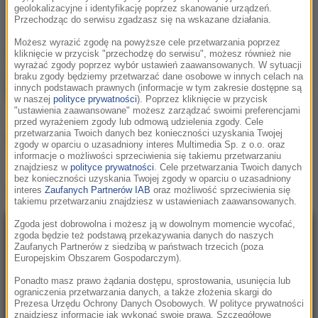
G-Eazy
/
Kehlani
geolokalizacyjne i identyfikację poprzez skanowanie urządzeń.
Przechodząc do serwisu zgadzasz się na wskazane działania.
Good Life
Możesz wyrazić zgodę na powyższe cele przetwarzania poprzez
kliknięcie w przycisk "przechodzę do serwisu", możesz również nie
wyrażać zgody poprzez wybór ustawień zaawansowanych. W sytuacji
braku zgody będziemy przetwarzać dane osobowe w innych celach na
innych podstawach prawnych (informacje w tym zakresie dostępne są
w naszej
polityce prywatności
). Poprzez kliknięcie w przycisk
"ustawienia zaawansowane" możesz zarządzać swoimi preferencjami
przed wyrażeniem zgody lub odmową udzielenia zgody. Cele
przetwarzania Twoich danych bez konieczności uzyskania Twojej
Podziel się:
zgody w oparciu o uzasadniony interes Multimedia Sp. z o.o. oraz
informacje o możliwości sprzeciwienia się takiemu przetwarzaniu
znajdziesz w
polityce prywatności
. Cele przetwarzania Twoich danych
bez konieczności uzyskania Twojej zgody w oparciu o uzasadniony
Teledysk
G-Eazy / Kehlani - Good Life
:
interes
Zaufanych Partnerów IAB
oraz możliwość sprzeciwienia się
takiemu przetwarzaniu znajdziesz w ustawieniach zaawansowanych.
Zgoda jest dobrowolna i możesz ją w dowolnym momencie wycofać,
zgoda będzie też podstawą przekazywania danych do naszych
Zaufanych Partnerów z siedzibą w państwach trzecich (poza
Europejskim Obszarem Gospodarczym).
Ponadto masz prawo żądania dostępu, sprostowania, usunięcia lub
ograniczenia przetwarzania danych, a także złożenia skargi do
Prezesa Urzędu Ochrony Danych Osobowych. W polityce prywatności
znajdziesz informacje jak wykonać swoje prawa. Szczegółowe