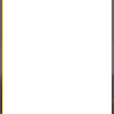
G-Eazy / Bebe Rexha
Me, Myself and I
Inne utwory tego wykonawcy
G-Eazy
/
Kehlani
Good Life