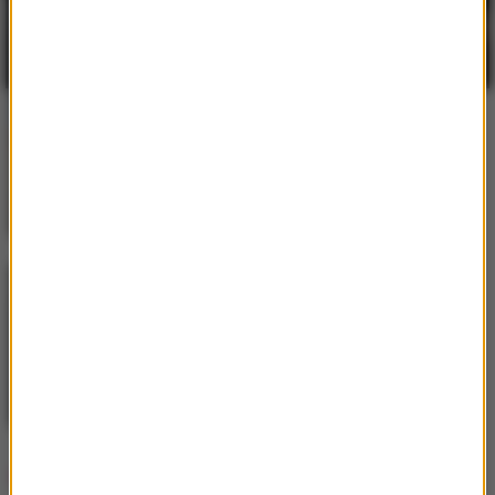
Britney Spears
/
G-Eazy
Make Me...
G-Eazy
/
Bebe Rexha
Me, Myself and I
Lista Hop Bęc