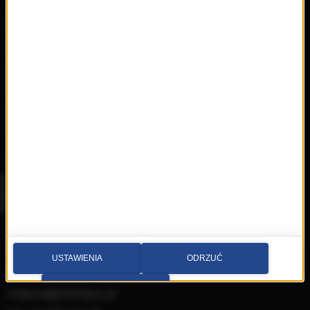
Muzyka
Playlista
Hity
Nowości
Artyści
Hop Bęc
Kontakt
Wybierz miasto
Multimedia sp. z o.o.
al. Waszyngtona 1, Kraków
USTAWIENIA
ODRZUĆ
Redakcja:
PRZEJDŹ DO SERWISU
krakow@rmfmaxx.pl