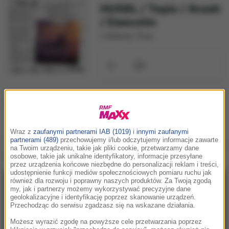
HUGEL
/
Topic
/
Arash
/
Daecolm
I Adore You
Podziel się:
Wraz z
zaufanymi partnerami IAB (1019)
i
innymi zaufanymi
partnerami (489)
przechowujemy i/lub odczytujemy informacje zawarte
Teledysk
HUGEL / Topic / Arash / Daecolm -
na Twoim urządzeniu, takie jak pliki cookie, przetwarzamy dane
I Adore You
:
osobowe, takie jak unikalne identyfikatory, informacje przesyłane
przez urządzenia końcowe niezbędne do personalizacji reklam i treści,
udostępnienie funkcji mediów społecznościowych pomiaru ruchu jak
również dla rozwoju i poprawny naszych produktów. Za Twoją zgodą
my, jak i partnerzy możemy wykorzystywać precyzyjne dane
geolokalizacyjne i identyfikację poprzez skanowanie urządzeń.
Przechodząc do serwisu zgadzasz się na wskazane działania.
Możesz wyrazić zgodę na powyższe cele przetwarzania poprzez