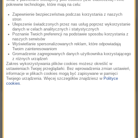
Pascal Letoublon / ILIRA
pokrewne technologie, które mają na celu:
Time After Time
Zapewnienie bezpieczeństwa podczas korzystania z naszych
stron
Ulepszenie świadczonych przez nas usług poprzez wykorzystanie
danych w celach analitycznych i statystycznych
Poznanie Twoich preferencji na podstawie sposobu korzystania z
naszych serwisów
Wyświetlanie spersonalizowanych reklam, które odpowiadają
Twoim zainteresowaniom
Gromadzenie zagregowanych danych użytkownika korzystającego
z różnych urządzeń
Zakres wykorzystywania plików cookies możesz określić w
ustawieniach Twojej przeglądarki. Bez wprowadzenia zmian ustawień,
informacje w plikach cookies mogą być zapisywane w pamięci
Twojego urządzenia. Więcej szczegółów znajdziesz w
Polityce
cookies
.
Galantis / Lucas & Steve / ILIRA
Alien