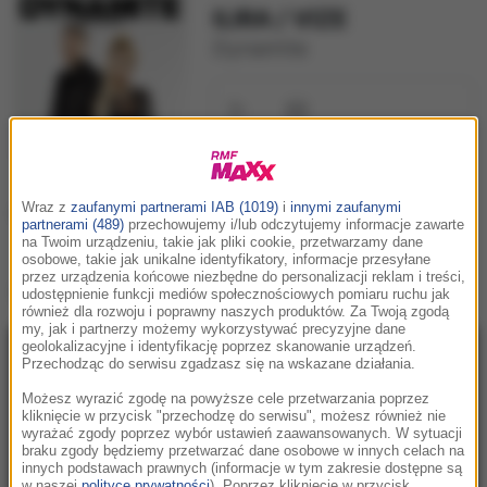
ILIRA
/
VIZE
Dynamite
Wraz z
zaufanymi partnerami IAB (1019)
i
innymi zaufanymi
Podziel się:
partnerami (489)
przechowujemy i/lub odczytujemy informacje zawarte
na Twoim urządzeniu, takie jak pliki cookie, przetwarzamy dane
osobowe, takie jak unikalne identyfikatory, informacje przesyłane
przez urządzenia końcowe niezbędne do personalizacji reklam i treści,
Teledysk
ILIRA / VIZE - Dynamite
:
udostępnienie funkcji mediów społecznościowych pomiaru ruchu jak
również dla rozwoju i poprawny naszych produktów. Za Twoją zgodą
my, jak i partnerzy możemy wykorzystywać precyzyjne dane
geolokalizacyjne i identyfikację poprzez skanowanie urządzeń.
Przechodząc do serwisu zgadzasz się na wskazane działania.
Możesz wyrazić zgodę na powyższe cele przetwarzania poprzez
kliknięcie w przycisk "przechodzę do serwisu", możesz również nie
wyrażać zgody poprzez wybór ustawień zaawansowanych. W sytuacji
braku zgody będziemy przetwarzać dane osobowe w innych celach na
innych podstawach prawnych (informacje w tym zakresie dostępne są
w naszej
polityce prywatności
). Poprzez kliknięcie w przycisk