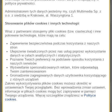
polityce prywatności.
James Hype / Sam Harper / Bobby Harvey
Administratorem tych danych jesteśmy my, czyli Multimedia Sp. z
Waterfalls
o.o. z siedzibą w Krakowie, al. Waszyngtona 1.
Stosowanie plików cookies i innych technologii
Wraz z partnerami stosujemy pliki cookies (tzw. ciasteczka) i inne
pokrewne technologie, które mają na celu:
Zapewnienie bezpieczeństwa podczas korzystania z naszych
stron
Ulepszenie świadczonych przez nas usług poprzez wykorzystanie
danych w celach analitycznych i statystycznych
Poznanie Twoich preferencji na podstawie sposobu korzystania z
naszych serwisów
Wyświetlanie spersonalizowanych reklam, które odpowiadają
Twoim zainteresowaniom
Gromadzenie zagregowanych danych użytkownika korzystającego
z różnych urządzeń
Zakres wykorzystywania plików cookies możesz określić w
ustawieniach Twojej przeglądarki. Bez wprowadzenia zmian ustawień,
James Hype
informacje w plikach cookies mogą być zapisywane w pamięci
Don't Wake Me Up
Twojego urządzenia. Więcej szczegółów znajdziesz w
Polityce
cookies
.