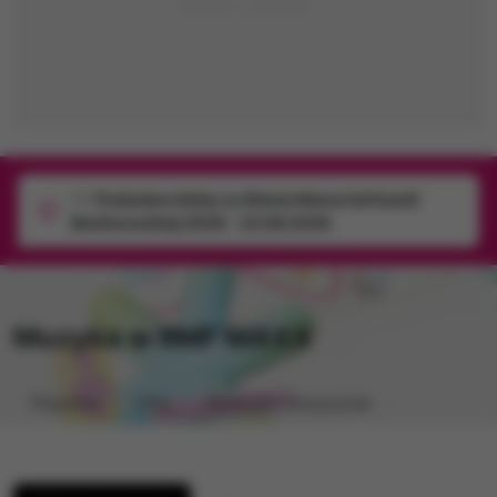
1/1
Podwójne bilety na Silesia Memoriał Kamili
Skolimowskiej 2026 - 23.08.2026
Muzyka w RMF MAXX
Playlista
Hity
Nowości muzyczne