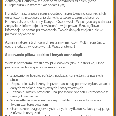
Kungs / Theophilus London
Zaufanych Partnerów z siedzibą w państwach trzecich (poza
Europejskim Obszarem Gospodarczym).
Galaxy
Ponadto masz prawo żądania dostępu, sprostowania, usunięcia lub
ograniczenia przetwarzania danych, a także złożenia skargi do
Prezesa Urzędu Ochrony Danych Osobowych. W polityce prywatności
znajdziesz informacje jak wykonać swoje prawa. Szczegółowe
informacje na temat przetwarzania Twoich danych znajdują się w
polityce prywatności.
Administratorem tych danych jesteśmy my, czyli Multimedia Sp. z
o.o. z siedzibą w Krakowie, al. Waszyngtona 1.
Stosowanie plików cookies i innych technologii
Wraz z partnerami stosujemy pliki cookies (tzw. ciasteczka) i inne
pokrewne technologie, które mają na celu:
Zapewnienie bezpieczeństwa podczas korzystania z naszych
stron
Kungs / David Guetta / Izzy Bizu
Ulepszenie świadczonych przez nas usług poprzez wykorzystanie
danych w celach analitycznych i statystycznych
All Night Long
Poznanie Twoich preferencji na podstawie sposobu korzystania z
naszych serwisów
Wyświetlanie spersonalizowanych reklam, które odpowiadają
Twoim zainteresowaniom
Gromadzenie zagregowanych danych użytkownika korzystającego
z różnych urządzeń