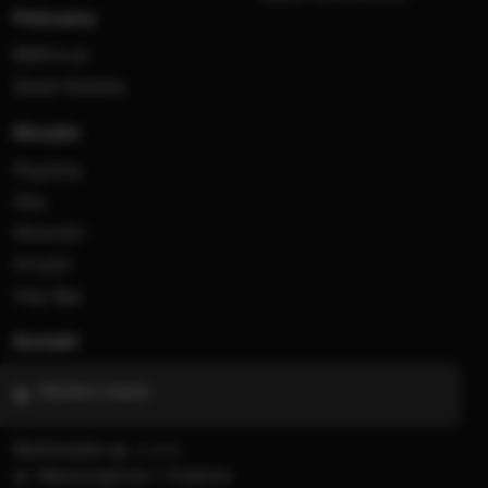
Polecamy
RMFon.pl
Świat Kobiety
Muzyka
Playlista
Hity
Nowości
Artyści
Hop Bęc
Kontakt
Wybierz miasto
Multimedia sp. z o.o.
al. Waszyngtona 1, Kraków