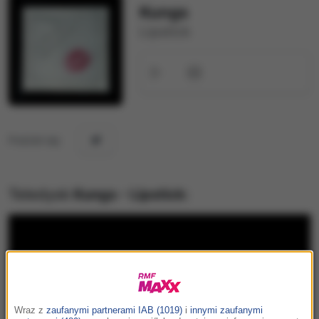
Kungs
Lipstick
Podziel się:
Teledysk
Kungs - Lipstick
:
Wraz z
zaufanymi partnerami IAB (1019)
i
innymi zaufanymi