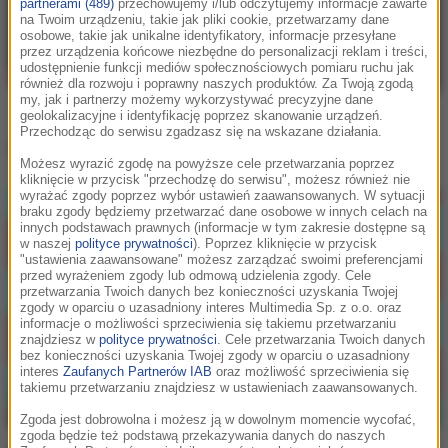
partnerami (489)
przechowujemy i/lub odczytujemy informacje zawarte
na Twoim urządzeniu, takie jak pliki cookie, przetwarzamy dane
osobowe, takie jak unikalne identyfikatory, informacje przesyłane
przez urządzenia końcowe niezbędne do personalizacji reklam i treści,
udostępnienie funkcji mediów społecznościowych pomiaru ruchu jak
również dla rozwoju i poprawny naszych produktów. Za Twoją zgodą
my, jak i partnerzy możemy wykorzystywać precyzyjne dane
geolokalizacyjne i identyfikację poprzez skanowanie urządzeń.
Przechodząc do serwisu zgadzasz się na wskazane działania.
Inne teledyski
Możesz wyrazić zgodę na powyższe cele przetwarzania poprzez
kliknięcie w przycisk "przechodzę do serwisu", możesz również nie
wyrażać zgody poprzez wybór ustawień zaawansowanych. W sytuacji
braku zgody będziemy przetwarzać dane osobowe w innych celach na
innych podstawach prawnych (informacje w tym zakresie dostępne są
w naszej
polityce prywatności
). Poprzez kliknięcie w przycisk
"ustawienia zaawansowane" możesz zarządzać swoimi preferencjami
przed wyrażeniem zgody lub odmową udzielenia zgody. Cele
przetwarzania Twoich danych bez konieczności uzyskania Twojej
zgody w oparciu o uzasadniony interes Multimedia Sp. z o.o. oraz
informacje o możliwości sprzeciwienia się takiemu przetwarzaniu
znajdziesz w
polityce prywatności
. Cele przetwarzania Twoich danych
bez konieczności uzyskania Twojej zgody w oparciu o uzasadniony
interes
Zaufanych Partnerów IAB
oraz możliwość sprzeciwienia się
takiemu przetwarzaniu znajdziesz w ustawieniach zaawansowanych.
Zgoda jest dobrowolna i możesz ją w dowolnym momencie wycofać,
zgoda będzie też podstawą przekazywania danych do naszych