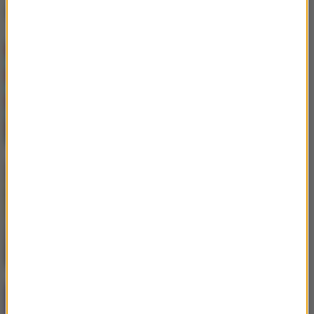
Inne utwory tego wykonawcy
Kungs
/
Theophilus London
Galaxy
Kungs
/
David Guetta
/
Izzy
Bizu
All Night Long
Purple Disco Machine
/