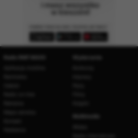
Radio RMF MAXX
Wydarzenia
Aplikacja mobilna
Konkursy
Ramówka
Imprezy
Odbiór
Płyty
Radio on-line
Filmy
Reklama
Książki
Mapa serwisu
Multimedia
Kontakt
Wideo
Nadawca
Radia internetowe