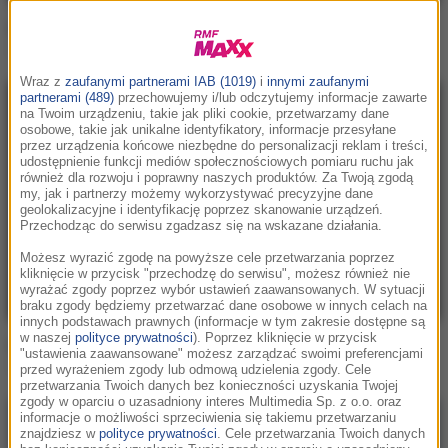
Lost Frequencies / CIEL. / Radio Cargo
Listen To Me
Wraz z
zaufanymi partnerami IAB (1019)
i
innymi zaufanymi
partnerami (489)
przechowujemy i/lub odczytujemy informacje zawarte
na Twoim urządzeniu, takie jak pliki cookie, przetwarzamy dane
osobowe, takie jak unikalne identyfikatory, informacje przesyłane
przez urządzenia końcowe niezbędne do personalizacji reklam i treści,
udostępnienie funkcji mediów społecznościowych pomiaru ruchu jak
również dla rozwoju i poprawny naszych produktów. Za Twoją zgodą
my, jak i partnerzy możemy wykorzystywać precyzyjne dane
geolokalizacyjne i identyfikację poprzez skanowanie urządzeń.
Przechodząc do serwisu zgadzasz się na wskazane działania.
Możesz wyrazić zgodę na powyższe cele przetwarzania poprzez
kliknięcie w przycisk "przechodzę do serwisu", możesz również nie
wyrażać zgody poprzez wybór ustawień zaawansowanych. W sytuacji
braku zgody będziemy przetwarzać dane osobowe w innych celach na
innych podstawach prawnych (informacje w tym zakresie dostępne są
w naszej
polityce prywatności
). Poprzez kliknięcie w przycisk
Lost Frequencies / Argy
"ustawienia zaawansowane" możesz zarządzać swoimi preferencjami
Summer Skies (I Love To Cry)
przed wyrażeniem zgody lub odmową udzielenia zgody. Cele
przetwarzania Twoich danych bez konieczności uzyskania Twojej
zgody w oparciu o uzasadniony interes Multimedia Sp. z o.o. oraz
informacje o możliwości sprzeciwienia się takiemu przetwarzaniu
znajdziesz w
polityce prywatności
. Cele przetwarzania Twoich danych