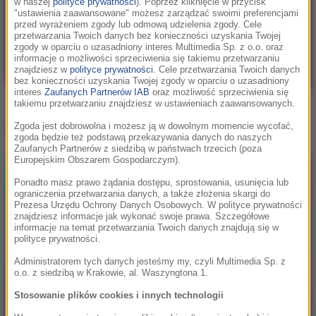
w naszej
polityce prywatności
). Poprzez kliknięcie w przycisk
"ustawienia zaawansowane" możesz zarządzać swoimi preferencjami
przed wyrażeniem zgody lub odmową udzielenia zgody. Cele
przetwarzania Twoich danych bez konieczności uzyskania Twojej
zgody w oparciu o uzasadniony interes Multimedia Sp. z o.o. oraz
informacje o możliwości sprzeciwienia się takiemu przetwarzaniu
znajdziesz w
polityce prywatności
. Cele przetwarzania Twoich danych
bez konieczności uzyskania Twojej zgody w oparciu o uzasadniony
interes
Zaufanych Partnerów IAB
oraz możliwość sprzeciwienia się
takiemu przetwarzaniu znajdziesz w ustawieniach zaawansowanych.
Inne teledyski
Zgoda jest dobrowolna i możesz ją w dowolnym momencie wycofać,
zgoda będzie też podstawą przekazywania danych do naszych
Zaufanych Partnerów z siedzibą w państwach trzecich (poza
Europejskim Obszarem Gospodarczym).
Ponadto masz prawo żądania dostępu, sprostowania, usunięcia lub
ograniczenia przetwarzania danych, a także złożenia skargi do
Prezesa Urzędu Ochrony Danych Osobowych. W polityce prywatności
znajdziesz informacje jak wykonać swoje prawa. Szczegółowe
informacje na temat przetwarzania Twoich danych znajdują się w
polityce prywatności.
Administratorem tych danych jesteśmy my, czyli Multimedia Sp. z
o.o. z siedzibą w Krakowie, al. Waszyngtona 1.
Stosowanie plików cookies i innych technologii