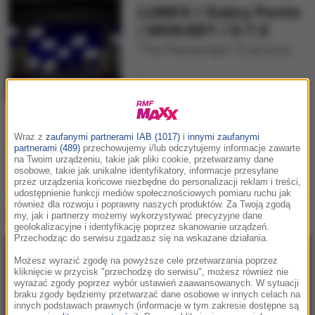
LUMI!X
/
Gabry Ponte
/
MOKABY
/
D.T.E
The Passenger (LaLaLa)
Wraz z
zaufanymi partnerami IAB (1017)
i
innymi zaufanymi
Podziel się:
partnerami (489)
przechowujemy i/lub odczytujemy informacje zawarte
na Twoim urządzeniu, takie jak pliki cookie, przetwarzamy dane
osobowe, takie jak unikalne identyfikatory, informacje przesyłane
przez urządzenia końcowe niezbędne do personalizacji reklam i treści,
udostępnienie funkcji mediów społecznościowych pomiaru ruchu jak
Teledysk
LUMI!X / Gabry Ponte / MOKABY /
również dla rozwoju i poprawny naszych produktów. Za Twoją zgodą
D.T.E - The Passenger (LaLaLa)
:
my, jak i partnerzy możemy wykorzystywać precyzyjne dane
geolokalizacyjne i identyfikację poprzez skanowanie urządzeń.
Przechodząc do serwisu zgadzasz się na wskazane działania.
Możesz wyrazić zgodę na powyższe cele przetwarzania poprzez
kliknięcie w przycisk "przechodzę do serwisu", możesz również nie
wyrażać zgody poprzez wybór ustawień zaawansowanych. W sytuacji
braku zgody będziemy przetwarzać dane osobowe w innych celach na
innych podstawach prawnych (informacje w tym zakresie dostępne są