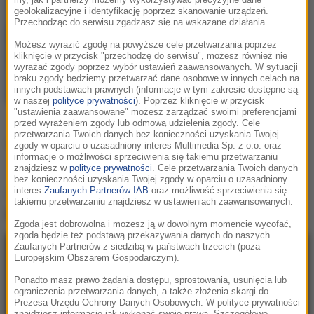
my, jak i partnerzy możemy wykorzystywać precyzyjne dane
Marlon Hoffstadt
/
geolokalizacyjne i identyfikację poprzez skanowanie urządzeń.
Przechodząc do serwisu zgadzasz się na wskazane działania.
Southstar
Możesz wyrazić zgodę na powyższe cele przetwarzania poprzez
I Like
kliknięcie w przycisk "przechodzę do serwisu", możesz również nie
wyrażać zgody poprzez wybór ustawień zaawansowanych. W sytuacji
braku zgody będziemy przetwarzać dane osobowe w innych celach na
innych podstawach prawnych (informacje w tym zakresie dostępne są
w naszej
polityce prywatności
). Poprzez kliknięcie w przycisk
"ustawienia zaawansowane" możesz zarządzać swoimi preferencjami
przed wyrażeniem zgody lub odmową udzielenia zgody. Cele
przetwarzania Twoich danych bez konieczności uzyskania Twojej
Podziel się:
zgody w oparciu o uzasadniony interes Multimedia Sp. z o.o. oraz
informacje o możliwości sprzeciwienia się takiemu przetwarzaniu
znajdziesz w
polityce prywatności
. Cele przetwarzania Twoich danych
bez konieczności uzyskania Twojej zgody w oparciu o uzasadniony
interes
Zaufanych Partnerów IAB
oraz możliwość sprzeciwienia się
Teledysk
Marlon Hoffstadt / Southstar - I
takiemu przetwarzaniu znajdziesz w ustawieniach zaawansowanych.
Like
:
Zgoda jest dobrowolna i możesz ją w dowolnym momencie wycofać,
zgoda będzie też podstawą przekazywania danych do naszych
Zaufanych Partnerów z siedzibą w państwach trzecich (poza
Europejskim Obszarem Gospodarczym).
Ponadto masz prawo żądania dostępu, sprostowania, usunięcia lub
ograniczenia przetwarzania danych, a także złożenia skargi do
Prezesa Urzędu Ochrony Danych Osobowych. W polityce prywatności