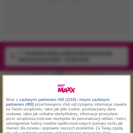
1/1
Podwójne bilety na Silesia Memoriał Kamili
Skolimowskiej 2026 - 23.08.2026
Muzyka w RMF MAXX
Wraz z
zaufanymi partnerami IAB (1019)
i
innymi zaufanymi
partnerami (489)
przechowujemy i/lub odczytujemy informacje zawarte
Playlista
Hity
Nowości muzyczne
na Twoim urządzeniu, takie jak pliki cookie, przetwarzamy dane
osobowe, takie jak unikalne identyfikatory, informacje przesyłane
przez urządzenia końcowe niezbędne do personalizacji reklam i treści,
udostępnienie funkcji mediów społecznościowych pomiaru ruchu jak
również dla rozwoju i poprawny naszych produktów. Za Twoją zgodą