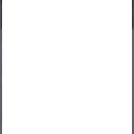
Marlon Hoffstadt
/
Dj Daddy
Trance
Supersonic
Marlon Hoffstadt
One Night Of Love