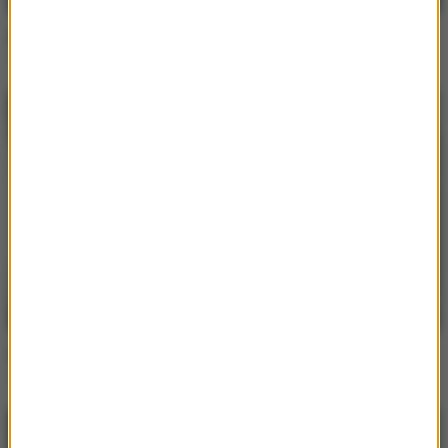
Marlon Hoffstadt / Southstar
I Like
Marlon Hoffstadt / Dj Daddy Trance
Supersonic