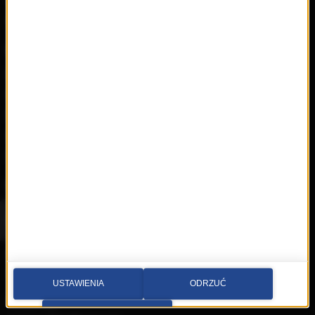
RMFon.pl
Świat Kobiety
Muzyka
Playlista
Hity
Nowości
Artyści
Hop Bęc
Kontakt
Wybierz miasto
Multimedia sp. z o.o.
al. Waszyngtona 1, Kraków
USTAWIENIA
ODRZUĆ
Redakcja:
PRZEJDŹ DO SERWISU