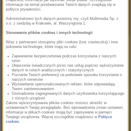
znajdziesz informacje jak wykonać swoje prawa. Szczegółowe
informacje na temat przetwarzania Twoich danych znajdują się w
polityce prywatności.
Administratorem tych danych jesteśmy my, czyli Multimedia Sp. z
o.o. z siedzibą w Krakowie, al. Waszyngtona 1.
Stosowanie plików cookies i innych technologii
Wraz z partnerami stosujemy pliki cookies (tzw. ciasteczka) i inne
pokrewne technologie, które mają na celu:
Inne teledyski
Zapewnienie bezpieczeństwa podczas korzystania z naszych
stron
Ulepszenie świadczonych przez nas usług poprzez wykorzystanie
danych w celach analitycznych i statystycznych
Poznanie Twoich preferencji na podstawie sposobu korzystania z
naszych serwisów
Wyświetlanie spersonalizowanych reklam, które odpowiadają
Twoim zainteresowaniom
Gromadzenie zagregowanych danych użytkownika korzystającego
z różnych urządzeń
Zakres wykorzystywania plików cookies możesz określić w
ustawieniach Twojej przeglądarki. Bez wprowadzenia zmian ustawień,
informacje w plikach cookies mogą być zapisywane w pamięci
Twojego urządzenia. Więcej szczegółów znajdziesz w
Polityce
cookies
.