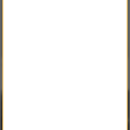
Marlon Hoffstadt
One Night Of Love
Inne utwory tego wykonawcy
Marlon Hoffstadt
/
Southstar
I Like