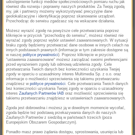
udostępnienie funkcji mediów społecznościowych pomiaru ruchu jak
również dla rozwoju i poprawny naszych produktów. Za Twoją zgodą
my, jak i partnerzy możemy wykorzystywać precyzyjne dane
geolokalizacyjne i identyfikację poprzez skanowanie urządzeń.
Przechodząc do serwisu zgadzasz się na wskazane działania.
Możesz wyrazić zgodę na powyższe cele przetwarzania poprzez
kliknięcie w przycisk "przechodzę do serwisu", możesz również nie
wyrażać zgody poprzez wybór ustawień zaawansowanych. W sytuacji
Inne teledyski
braku zgody będziemy przetwarzać dane osobowe w innych celach na
innych podstawach prawnych (informacje w tym zakresie dostępne są
w naszej
polityce prywatności
). Poprzez kliknięcie w przycisk
"ustawienia zaawansowane" możesz zarządzać swoimi preferencjami
przed wyrażeniem zgody lub odmową udzielenia zgody. Cele
przetwarzania Twoich danych bez konieczności uzyskania Twojej
zgody w oparciu o uzasadniony interes Multimedia Sp. z o.o. oraz
informacje o możliwości sprzeciwienia się takiemu przetwarzaniu
znajdziesz w
polityce prywatności
. Cele przetwarzania Twoich danych
bez konieczności uzyskania Twojej zgody w oparciu o uzasadniony
interes
Zaufanych Partnerów IAB
oraz możliwość sprzeciwienia się
takiemu przetwarzaniu znajdziesz w ustawieniach zaawansowanych.
Zgoda jest dobrowolna i możesz ją w dowolnym momencie wycofać,
zgoda będzie też podstawą przekazywania danych do naszych
Zaufanych Partnerów z siedzibą w państwach trzecich (poza
Europejskim Obszarem Gospodarczym).
Ponadto masz prawo żądania dostępu, sprostowania, usunięcia lub