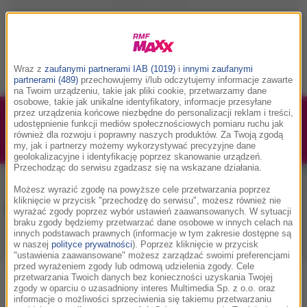
Wraz z
zaufanymi partnerami IAB (1019)
i
innymi zaufanymi
partnerami (489)
przechowujemy i/lub odczytujemy informacje zawarte
na Twoim urządzeniu, takie jak pliki cookie, przetwarzamy dane
osobowe, takie jak unikalne identyfikatory, informacje przesyłane
przez urządzenia końcowe niezbędne do personalizacji reklam i treści,
1/1
Podwójne bilety na Silesia Memoriał Kamili
udostępnienie funkcji mediów społecznościowych pomiaru ruchu jak
również dla rozwoju i poprawny naszych produktów. Za Twoją zgodą
Skolimowskiej 2026 - 23.08.2026
my, jak i partnerzy możemy wykorzystywać precyzyjne dane
geolokalizacyjne i identyfikację poprzez skanowanie urządzeń.
Przechodząc do serwisu zgadzasz się na wskazane działania.
Możesz wyrazić zgodę na powyższe cele przetwarzania poprzez
kliknięcie w przycisk "przechodzę do serwisu", możesz również nie
Muzyka w RMF MAXX
wyrażać zgody poprzez wybór ustawień zaawansowanych. W sytuacji
braku zgody będziemy przetwarzać dane osobowe w innych celach na
innych podstawach prawnych (informacje w tym zakresie dostępne są
w naszej
polityce prywatności
). Poprzez kliknięcie w przycisk
Playlista
Hity
Nowości muzyczne
"ustawienia zaawansowane" możesz zarządzać swoimi preferencjami
przed wyrażeniem zgody lub odmową udzielenia zgody. Cele
przetwarzania Twoich danych bez konieczności uzyskania Twojej
0
2
3
4
5
7
9
A
B
C
D
E
F
G
H
I
J
K
zgody w oparciu o uzasadniony interes Multimedia Sp. z o.o. oraz
informacje o możliwości sprzeciwienia się takiemu przetwarzaniu