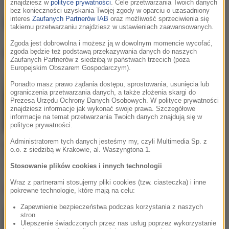
znajdziesz w
polityce prywatności
. Cele przetwarzania Twoich danych
bez konieczności uzyskania Twojej zgody w oparciu o uzasadniony
Bono
interes
Zaufanych Partnerów IAB
oraz możliwość sprzeciwienia się
takiemu przetwarzaniu znajdziesz w ustawieniach zaawansowanych.
Zgoda jest dobrowolna i możesz ją w dowolnym momencie wycofać,
Bono
, utwory
zgoda będzie też podstawą przekazywania danych do naszych
Zaufanych Partnerów z siedzibą w państwach trzecich (poza
Europejskim Obszarem Gospodarczym).
Ponadto masz prawo żądania dostępu, sprostowania, usunięcia lub
ograniczenia przetwarzania danych, a także złożenia skargi do
Prezesa Urzędu Ochrony Danych Osobowych. W polityce prywatności
znajdziesz informacje jak wykonać swoje prawa. Szczegółowe
informacje na temat przetwarzania Twoich danych znajdują się w
polityce prywatności.
Administratorem tych danych jesteśmy my, czyli Multimedia Sp. z
Martin Garrix / Bono /
o.o. z siedzibą w Krakowie, al. Waszyngtona 1.
The Edge
We Are The People
Stosowanie plików cookies i innych technologii
Wraz z partnerami stosujemy pliki cookies (tzw. ciasteczka) i inne
Lista Hop Bęc
pokrewne technologie, które mają na celu:
Zapewnienie bezpieczeństwa podczas korzystania z naszych
stron
Dawid Podsiadło
1
Ulepszenie świadczonych przez nas usług poprzez wykorzystanie