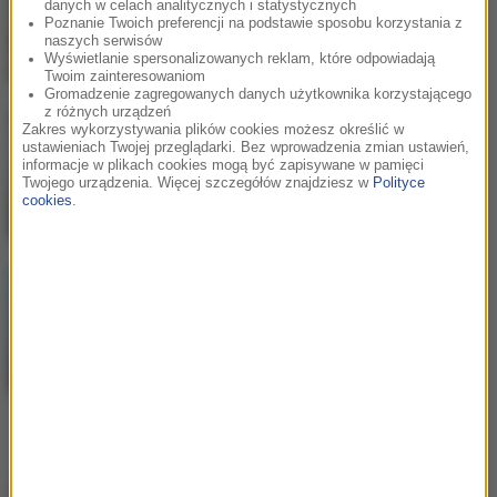
danych w celach analitycznych i statystycznych
Na błysk
Poznanie Twoich preferencji na podstawie sposobu korzystania z
naszych serwisów
Wyświetlanie spersonalizowanych reklam, które odpowiadają
Twoim zainteresowaniom
Gromadzenie zagregowanych danych użytkownika korzystającego
z różnych urządzeń
Zakres wykorzystywania plików cookies możesz określić w
Bebe Rexha
/
David Guetta
2
ustawieniach Twojej przeglądarki. Bez wprowadzenia zmian ustawień,
Sad Girls
informacje w plikach cookies mogą być zapisywane w pamięci
Twojego urządzenia. Więcej szczegółów znajdziesz w
Polityce
cookies
.
LUMI!X
3
Self Aware
Hity w RMF MAXX