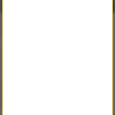
DubDogz
/
FEZZO
/
Zaark
How Does It Feel
Inna
Morenito
Robin Schulz
/
Barbz
Better Times