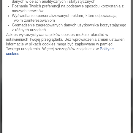
danych w celach analitycznych i statystycznych
How Does It Feel
Poznanie Twoich preferencji na podstawie sposobu korzystania z
naszych serwisów
Wyświetlanie spersonalizowanych reklam, które odpowiadają
Twoim zainteresowaniom
Gromadzenie zagregowanych danych użytkownika korzystającego
z różnych urządzeń
Zakres wykorzystywania plików cookies możesz określić w
Fukaj
/
Livka
/
Enklawa
2
ustawieniach Twojej przeglądarki. Bez wprowadzenia zmian ustawień,
Chcę więcej
informacje w plikach cookies mogą być zapisywane w pamięci
Twojego urządzenia. Więcej szczegółów znajdziesz w
Polityce
cookies
.
David Guetta
/
Alok
/
Stick
3
Figure
Run Run River (Angels Above
Me)
Hity w RMF MAXX