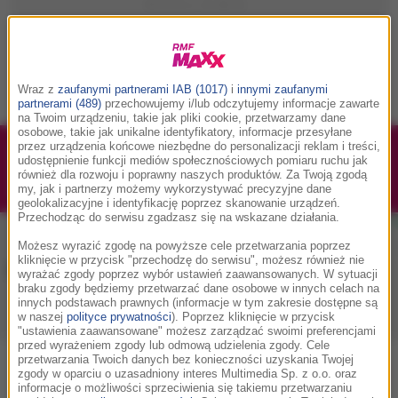
Wraz z
zaufanymi partnerami IAB (1017)
i
innymi zaufanymi
partnerami (489)
przechowujemy i/lub odczytujemy informacje zawarte
na Twoim urządzeniu, takie jak pliki cookie, przetwarzamy dane
osobowe, takie jak unikalne identyfikatory, informacje przesyłane
przez urządzenia końcowe niezbędne do personalizacji reklam i treści,
1/1
Podwójne bilety na Silesia Memoriał Kamili
udostępnienie funkcji mediów społecznościowych pomiaru ruchu jak
również dla rozwoju i poprawny naszych produktów. Za Twoją zgodą
Skolimowskiej 2026 - 23.08.2026
my, jak i partnerzy możemy wykorzystywać precyzyjne dane
geolokalizacyjne i identyfikację poprzez skanowanie urządzeń.
Przechodząc do serwisu zgadzasz się na wskazane działania.
Możesz wyrazić zgodę na powyższe cele przetwarzania poprzez
kliknięcie w przycisk "przechodzę do serwisu", możesz również nie
Muzyka w RMF MAXX
wyrażać zgody poprzez wybór ustawień zaawansowanych. W sytuacji
braku zgody będziemy przetwarzać dane osobowe w innych celach na
innych podstawach prawnych (informacje w tym zakresie dostępne są
w naszej
polityce prywatności
). Poprzez kliknięcie w przycisk
Playlista
Hity
Nowości muzyczne
"ustawienia zaawansowane" możesz zarządzać swoimi preferencjami
przed wyrażeniem zgody lub odmową udzielenia zgody. Cele
przetwarzania Twoich danych bez konieczności uzyskania Twojej
0
2
3
4
5
7
9
A
B
C
D
E
F
G
H
I
J
K
zgody w oparciu o uzasadniony interes Multimedia Sp. z o.o. oraz
informacje o możliwości sprzeciwienia się takiemu przetwarzaniu