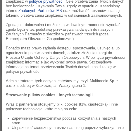
znajdziesz w
polityce prywatności
. Cele przetwarzania Twoich danych
bez konieczności uzyskania Twojej zgody w oparciu o uzasadniony
Justin Mylo
interes
Zaufanych Partnerów IAB
oraz możliwość sprzeciwienia się
takiemu przetwarzaniu znajdziesz w ustawieniach zaawansowanych.
Zgoda jest dobrowolna i możesz ją w dowolnym momencie wycofać,
Justin Mylo
, utwory
zgoda będzie też podstawą przekazywania danych do naszych
Zaufanych Partnerów z siedzibą w państwach trzecich (poza
Europejskim Obszarem Gospodarczym).
Ponadto masz prawo żądania dostępu, sprostowania, usunięcia lub
ograniczenia przetwarzania danych, a także złożenia skargi do
Prezesa Urzędu Ochrony Danych Osobowych. W polityce prywatności
znajdziesz informacje jak wykonać swoje prawa. Szczegółowe
informacje na temat przetwarzania Twoich danych znajdują się w
polityce prywatności.
Administratorem tych danych jesteśmy my, czyli Multimedia Sp. z
Martin Garrix / Justin
o.o. z siedzibą w Krakowie, al. Waszyngtona 1.
Mylo / Dewain Whitmore
Burn Out
Stosowanie plików cookies i innych technologii
Wraz z partnerami stosujemy pliki cookies (tzw. ciasteczka) i inne
Lista Hop Bęc
pokrewne technologie, które mają na celu:
Zapewnienie bezpieczeństwa podczas korzystania z naszych
stron
DubDogz
/
FEZZO
/
Zaark
1
Ulepszenie świadczonych przez nas usług poprzez wykorzystanie