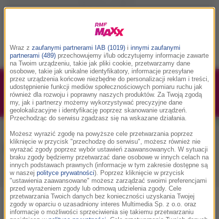
Wraz z
zaufanymi partnerami IAB (1019)
i
innymi zaufanymi
partnerami (489)
przechowujemy i/lub odczytujemy informacje zawarte
na Twoim urządzeniu, takie jak pliki cookie, przetwarzamy dane
osobowe, takie jak unikalne identyfikatory, informacje przesyłane
przez urządzenia końcowe niezbędne do personalizacji reklam i treści,
1/1
Podwójne bilety na Silesia Memoriał Kamili
udostępnienie funkcji mediów społecznościowych pomiaru ruchu jak
również dla rozwoju i poprawny naszych produktów. Za Twoją zgodą
Skolimowskiej 2026 - 23.08.2026
my, jak i partnerzy możemy wykorzystywać precyzyjne dane
geolokalizacyjne i identyfikację poprzez skanowanie urządzeń.
Przechodząc do serwisu zgadzasz się na wskazane działania.
Możesz wyrazić zgodę na powyższe cele przetwarzania poprzez
kliknięcie w przycisk "przechodzę do serwisu", możesz również nie
Muzyka w RMF MAXX
wyrażać zgody poprzez wybór ustawień zaawansowanych. W sytuacji
braku zgody będziemy przetwarzać dane osobowe w innych celach na
innych podstawach prawnych (informacje w tym zakresie dostępne są
w naszej
polityce prywatności
). Poprzez kliknięcie w przycisk
Playlista
Hity
Nowości muzyczne
"ustawienia zaawansowane" możesz zarządzać swoimi preferencjami
przed wyrażeniem zgody lub odmową udzielenia zgody. Cele
przetwarzania Twoich danych bez konieczności uzyskania Twojej
zgody w oparciu o uzasadniony interes Multimedia Sp. z o.o. oraz
0
2
3
4
5
7
9
A
B
C
D
E
F
G
H
I
J
K
informacje o możliwości sprzeciwienia się takiemu przetwarzaniu