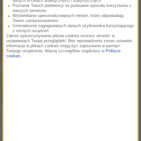
danych w celach analitycznych i statystycznych
Poznanie Twoich preferencji na podstawie sposobu korzystania z
naszych serwisów
Wyświetlanie spersonalizowanych reklam, które odpowiadają
Twoim zainteresowaniom
Gromadzenie zagregowanych danych użytkownika korzystającego
z różnych urządzeń
Bebe Rexha
/
David Guetta
2
Zakres wykorzystywania plików cookies możesz określić w
Sad Girls
ustawieniach Twojej przeglądarki. Bez wprowadzenia zmian ustawień,
informacje w plikach cookies mogą być zapisywane w pamięci
Twojego urządzenia. Więcej szczegółów znajdziesz w
Polityce
cookies
.
Aitch
3
RMB (Ring My Bell)
Hity w RMF MAXX