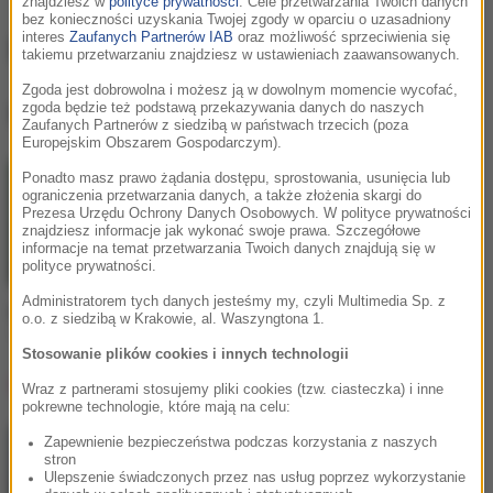
znajdziesz w
polityce prywatności
. Cele przetwarzania Twoich danych
bez konieczności uzyskania Twojej zgody w oparciu o uzasadniony
interes
Zaufanych Partnerów IAB
oraz możliwość sprzeciwienia się
MOTi
takiemu przetwarzaniu znajdziesz w ustawieniach zaawansowanych.
Zgoda jest dobrowolna i możesz ją w dowolnym momencie wycofać,
zgoda będzie też podstawą przekazywania danych do naszych
MOTi
, utwory
Zaufanych Partnerów z siedzibą w państwach trzecich (poza
Europejskim Obszarem Gospodarczym).
Ponadto masz prawo żądania dostępu, sprostowania, usunięcia lub
ograniczenia przetwarzania danych, a także złożenia skargi do
Prezesa Urzędu Ochrony Danych Osobowych. W polityce prywatności
znajdziesz informacje jak wykonać swoje prawa. Szczegółowe
informacje na temat przetwarzania Twoich danych znajdują się w
polityce prywatności.
Administratorem tych danych jesteśmy my, czyli Multimedia Sp. z
Martin Garrix / MOTi
o.o. z siedzibą w Krakowie, al. Waszyngtona 1.
Virus (How About Now)
Stosowanie plików cookies i innych technologii
Lista Hop Bęc
Wraz z partnerami stosujemy pliki cookies (tzw. ciasteczka) i inne
pokrewne technologie, które mają na celu:
Zapewnienie bezpieczeństwa podczas korzystania z naszych
Gibbs
/
Kukon
/
Jonatan
1
stron
Ty masz
Ulepszenie świadczonych przez nas usług poprzez wykorzystanie