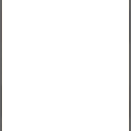
Wybrano najlepsze
Tak wygląda współpraca
piosenki XXI wieku.
z Demi Lovato.
Sprawdź, kto znalazł się
Producent przekazał
w rankingu
Kiedyś była gwiazdą
Justyna Steczkowska