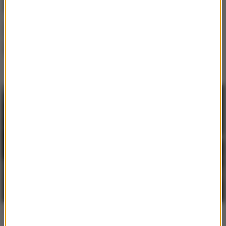
Dlaczego warto budować środowisko
pracy w ekosystemie Apple?
Popularne informacje
Postępująca utrata biologicznej rezerwy
skóry wpływająca na jej jakość i
sprężystość
Jak skompletować wyprawkę szkolną bez
niepotrzebnych wydatków?
Popularne tematy