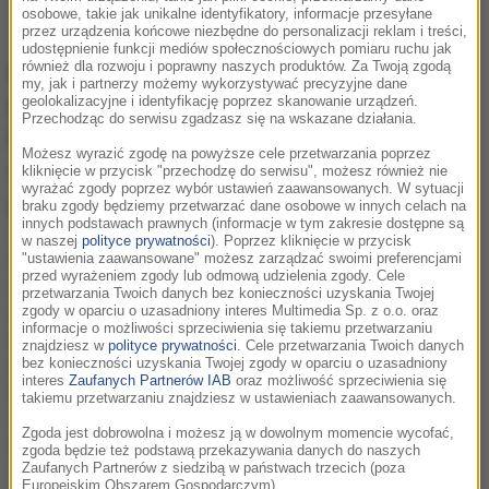
osobowe, takie jak unikalne identyfikatory, informacje przesyłane
przez urządzenia końcowe niezbędne do personalizacji reklam i treści,
udostępnienie funkcji mediów społecznościowych pomiaru ruchu jak
również dla rozwoju i poprawny naszych produktów. Za Twoją zgodą
Missy Elliott wraca do gry po dziesięciu
my, jak i partnerzy możemy wykorzystywać precyzyjne dane
geolokalizacyjne i identyfikację poprzez skanowanie urządzeń.
latach od ukazania się jej ostatniej płyty.
Przechodząc do serwisu zgadzasz się na wskazane działania.
Raperka wypuściła właśnie teledysk do
Możesz wyrazić zgodę na powyższe cele przetwarzania poprzez
utworu „WTF (Where They From)” z
kliknięcie w przycisk "przechodzę do serwisu", możesz również nie
wyrażać zgody poprzez wybór ustawień zaawansowanych. W sytuacji
gościnnym udziałem Pharrella Williamsa.
braku zgody będziemy przetwarzać dane osobowe w innych celach na
innych podstawach prawnych (informacje w tym zakresie dostępne są
w naszej
polityce prywatności
). Poprzez kliknięcie w przycisk
Ostatnia płyta amerykańskiej raperki „The Cookbook”
"ustawienia zaawansowane" możesz zarządzać swoimi preferencjami
przed wyrażeniem zgody lub odmową udzielenia zgody. Cele
ujrzała światło dzienne w 2005 roku. Aż dziesięć lat
przetwarzania Twoich danych bez konieczności uzyskania Twojej
zajęła Missy praca nad kolejnym albumem. Najnowszy
zgody w oparciu o uzasadniony interes Multimedia Sp. z o.o. oraz
informacje o możliwości sprzeciwienia się takiemu przetwarzaniu
krążek artystki „Block Party” promuje utwór „
WTF
znajdziesz w
polityce prywatności
. Cele przetwarzania Twoich danych
(Where They From)” nagrany z Pharrellem Williamsem.
bez konieczności uzyskania Twojej zgody w oparciu o uzasadniony
interes
Zaufanych Partnerów IAB
oraz możliwość sprzeciwienia się
Raperka właśnie opublikowała teledysk do
takiemu przetwarzaniu znajdziesz w ustawieniach zaawansowanych.
najnowszego singla, w którym możemy zobaczyć
Zgoda jest dobrowolna i możesz ją w dowolnym momencie wycofać,
także Pharrella.
zgoda będzie też podstawą przekazywania danych do naszych
Zaufanych Partnerów z siedzibą w państwach trzecich (poza
Europejskim Obszarem Gospodarczym).