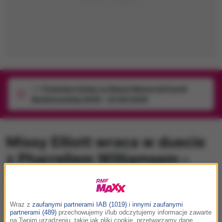
1/1
Podwójne bilety na Silesia Memoriał Kamili
Skolimowskiej 2026 - 23.08.2026
Missy Elliott wraca w duecie
z Pharrellem Williamsem –
zobacz oryginalny teledysk!
piątek, 13 listopada 2015 (09:24)
Wraz z
zaufanymi partnerami IAB (1019)
i
innymi zaufanymi
partnerami (489)
przechowujemy i/lub odczytujemy informacje zawarte
na Twoim urządzeniu, takie jak pliki cookie, przetwarzamy dane