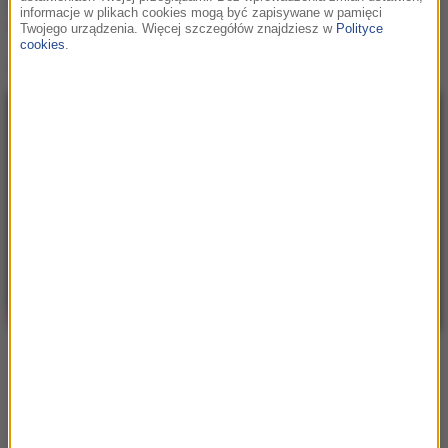
kolorowych i pstrokatych makijażach, prezentującą
informacje w plikach cookies mogą być zapisywane w pamięci
swoje umiejętności taneczne.
Twojego urządzenia. Więcej szczegółów znajdziesz w
Polityce
cookies
.
Zobaczcie ten oryginalny teledysk!
Oceń ten artykuł
4
3
Ogólna ocena
Missy Elliott wraca w duecie z Pharrellem