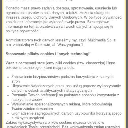
Ponadto masz prawo żądania dostępu, sprostowania, usunięcia lub
ograniczenia przetwarzania danych, a także złożenia skargi do
Prezesa Urzędu Ochrony Danych Osobowych. W polityce prywatności
znajdziesz informacje jak wykonać swoje prawa. Szczegółowe
informacje na temat przetwarzania Twoich danych znajdują się w
polityce prywatności.
Administratorem tych danych jesteśmy my, czyli Multimedia Sp. z
o.o. z siedzibą w Krakowie, al. Waszyngtona 1.
Stosowanie plików cookies i innych technologii
Wraz z partnerami stosujemy pliki cookies (tzw. ciasteczka) i inne
pokrewne technologie, które mają na celu:
We're live here u go!!!!
http://smarturl.it/WTFvideo
Zapewnienie bezpieczeństwa podczas korzystania z naszych
stron
Ulepszenie świadczonych przez nas usług poprzez wykorzystanie
A photo posted by Missy Elliott (@missymisdemeanorelliott) on
danych w celach analitycznych i statystycznych
Poznanie Twoich preferencji na podstawie sposobu korzystania z
naszych serwisów
Wyświetlanie spersonalizowanych reklam, które odpowiadają
W teledysku do najnowszego singla
Missy Elliott
Twoim zainteresowaniom
Gromadzenie zagregowanych danych użytkownika korzystającego
pojawiają się kukiełkowe wersje duetu wykonującego
z różnych urządzeń
utwór. Możemy również podziwiać Missy w różnych,
Zakres wykorzystywania plików cookies możesz określić w
ustawieniach Twojej przeglądarki. Bez wprowadzenia zmian ustawień,