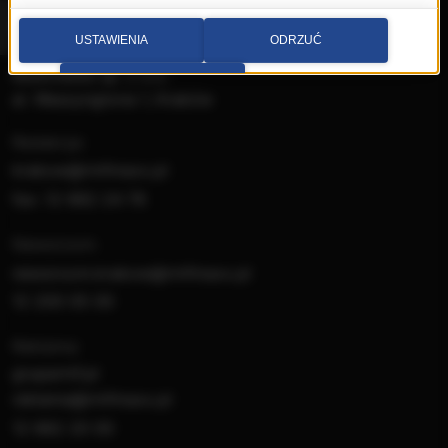
Wybierz miasto
USTAWIENIA
ODRZUĆ
Multimedia sp. z o.o.
PRZEJDŹ DO SERWISU
al. Waszyngtona 1, Kraków
Redakcja:
krakow@rmfmaxx.pl
fax: 12 662 24 76
Newsroom:
newsroom.krakow@rmfmaxx.pl
12 200 05 00
Reklama:
gruparmf.pl
reklama@rmfmaxx.pl
12 662 20 00