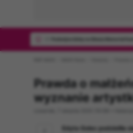
1/1
Podwójne bilety na Silesia Memoriał Ka
RMF MAXX
MAXX News
Gwiazdy
Prawda o
Prawda o małżeń
wyznanie artystk
czwartek, 7 sierpnia 2025 (10:39)
•
Katarzy
Edyta Golec podzieliła 