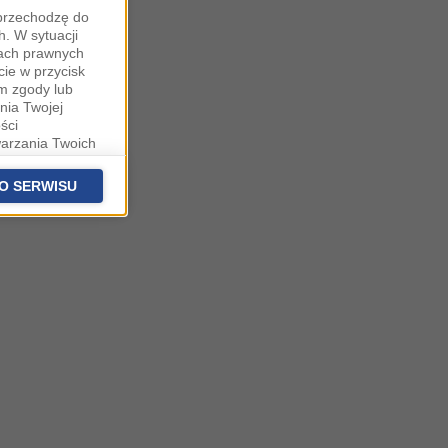
"przechodzę do
. W sytuacji
wach prawnych
cie w przycisk
m zgody lub
nia Twojej
ści
warzania Twoich
fanych
stawieniach
O SERWISU
 podstawą
ich (poza
warzania
ityce
na temat
owie, al.