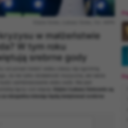
Po
Edyta Golec, Łukasz Golec, fot. AKPA
t kryzysu w małżeństwie
da? W tym roku
iętują srebrne gody
óry od ponad ćwierć wieku cieszy się ogromną
go, że nie tylko działalność muzyczna, ale także
Po
udzi zainteresowanie wielu osób. Nie jest
iolistkę łączy coś więcej.
Edyta i Łukasz Golcowie są
za niespełna miesiąc będą świętować srebrne
s