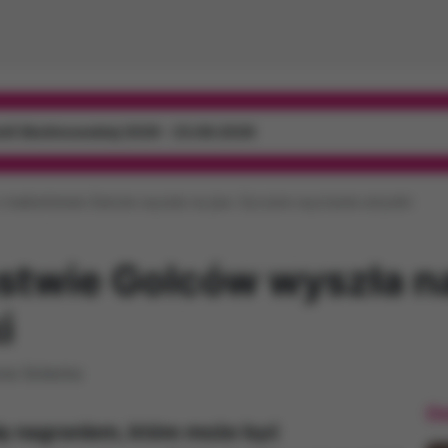
mili Skolimowskiej 2026 - 23.08.2026
 małżeństwie Golców wyszła na jaw. Szczere wyznanie artystki
stwie Golców wyszła na
i
na Solecka
Os
się nagraniem, które może być