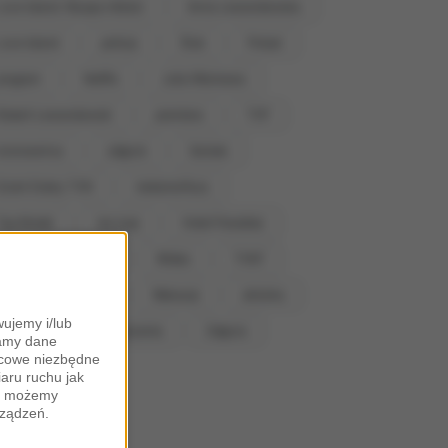
Love Island. Wyspa miłości
Anna Lewandowska
Love Island
policja
Ślub
Polsat
program
Netflix
Julia Wieniawa
Robert Lewandowski
premiera
TVP
koronawirus
zdjęcie
Seriale
Dzień Dobry TVN
metamorfoza
Top Model
nie żyje
Hotel Paradise
Pytanie na Śniadanie
Wideo
TVN7
Katarzyna Cichopek
Wakacje
aktorka
ujemy i/lub
Ślub od pierwszego wejrzenia
Zdjęcia
zamy dane
ońcowe niezbędne
iaru ruchu jak
zy możemy
rządzeń.