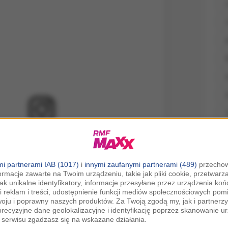
ietl ten post na Instagramie.
i partnerami IAB (1017)
i
innymi zaufanymi partnerami (489)
przechow
ormacje zawarte na Twoim urządzeniu, takie jak pliki cookie, przetwar
jak unikalne identyfikatory, informacje przesyłane przez urządzenia k
i reklam i treści, udostępnienie funkcji mediów społecznościowych pom
woju i poprawny naszych produktów. Za Twoją zgodą my, jak i partner
recyzyjne dane geolokalizacyjne i identyfikację poprzez skanowanie u
serwisu zgadzasz się na wskazane działania.