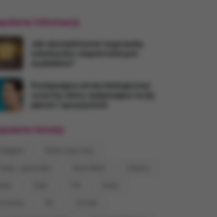
pularne informacje
Jak skompletować wyprawkę
szkolną bez niepotrzebnych
wydatków?
Postępująca utrata biologicznej
rezerwy skóry wpływająca na jej
jakość i sprężystość
pularne tematy
Instagram
Rolnik szuka żony
Taniec z gwiazdami
M jak Miłość
Dziecko
erial
Ciąża
TVN
śmierć
Eurowizja
film
YouTube