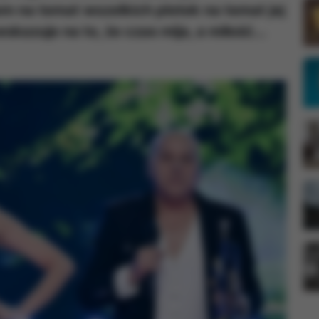
 na temat wszelkich plotek na temat jej
azuje na to, że czas mija, a miłość...