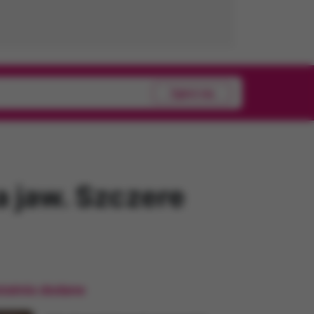
Zgłoś się
 jaw. Szczere
tatnio dodane