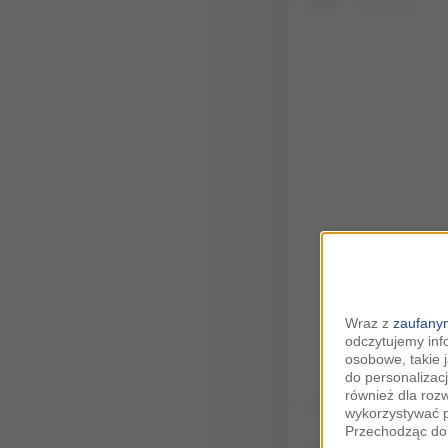
Wysw
Wraz z
zaufanym
odczytujemy inf
osobowe, takie 
do personalizacj
również dla roz
wykorzystywać p
Przechodząc do 