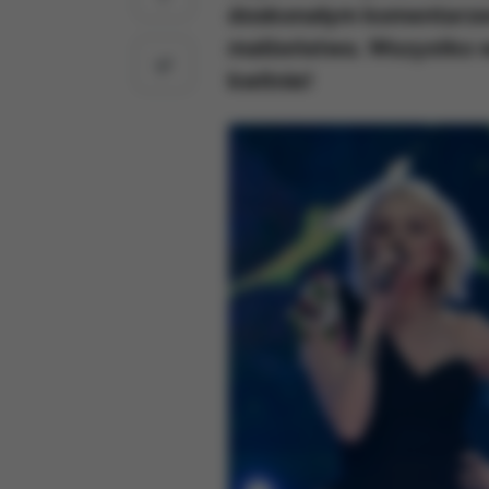
doskonałym komentarzem
małżeństwa. Wszystko wsk
kwitnie!