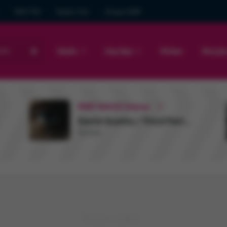
GRA FM
Radio Gra
Grupa RMF
sto
Radio
Hop Bęc
Wideo
Muzyk
RMF MAXX Dance
David Guetta / Third Party / John Martin
Human