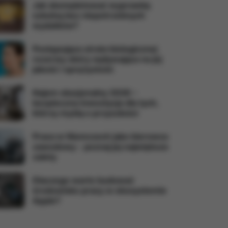
Jak skompletować wyprawkę
szkolną bez niepotrzebnych
wydatków?
Postępująca utrata biologicznej
rezerwy skóry wpływająca na jej
jakość i sprężystość
Najem okazjonalny 2026 –
bezpieczna inwestycja dla tych,
którzy myślą o przyszłości
Praca w Niemczech jako kierowca
zawodowy - poznaj jej największe
zalety
Dlaczego warto budować
środowisko pracy w ekosystemie
Apple?