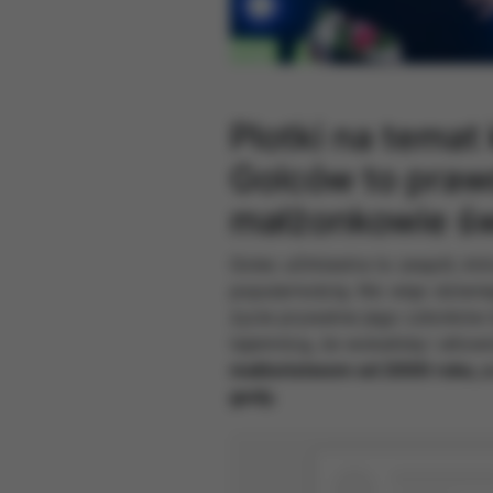
Plotki na tema
Golców to praw
małżonkowie św
Golec uOrkiestra to zespół, kt
popularnością. Nic więc dziwne
życie prywatne jego członków b
tajemnicą, że wokalistę i altow
małżeństwem od 2000 roku, a 
gody.