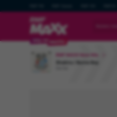
RMF FM
RMF Classic
RMF ON
RMF24
Wybierz mia
RMF MAXX New Hits
Shakira / Burna Boy
Dai Dai