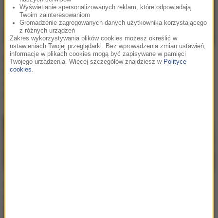
Wyświetlanie spersonalizowanych reklam, które odpowiadają
Twoim zainteresowaniom
Gromadzenie zagregowanych danych użytkownika korzystającego
z różnych urządzeń
Zakres wykorzystywania plików cookies możesz określić w
ustawieniach Twojej przeglądarki. Bez wprowadzenia zmian ustawień,
informacje w plikach cookies mogą być zapisywane w pamięci
Plażowanie z głową - jak
BLIK Płacę Później – czy
Twojego urządzenia. Więcej szczegółów znajdziesz w
Polityce
cookies
.
bezpiecznie
to dobra opcja dla
wypoczywać nad
studentów i osób
morzem?
młodych?
Plamy, przebarwienia i
Prezent z myślą o
nierówny koloryt – kiedy
środowisku – jak
warto rozważyć laser
nowoczesne bidony