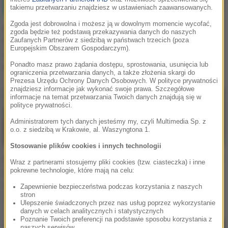
takiemu przetwarzaniu znajdziesz w ustawieniach zaawansowanych.
Zgoda jest dobrowolna i możesz ją w dowolnym momencie wycofać,
Postępująca utrata
Najem okazjonalny 2026
zgoda będzie też podstawą przekazywania danych do naszych
Zaufanych Partnerów z siedzibą w państwach trzecich (poza
biologicznej rezerwy
– bezpieczna inwestycja
Europejskim Obszarem Gospodarczym).
skóry wpływająca na jej
dla tych, którzy myślą o
Ponadto masz prawo żądania dostępu, sprostowania, usunięcia lub
jakość i sprężystość
przyszłości
ograniczenia przetwarzania danych, a także złożenia skargi do
Prezesa Urzędu Ochrony Danych Osobowych. W polityce prywatności
znajdziesz informacje jak wykonać swoje prawa. Szczegółowe
informacje na temat przetwarzania Twoich danych znajdują się w
polityce prywatności.
Administratorem tych danych jesteśmy my, czyli Multimedia Sp. z
o.o. z siedzibą w Krakowie, al. Waszyngtona 1.
Stosowanie plików cookies i innych technologii
Praca w Niemczech jako
Dlaczego warto budować
Wraz z partnerami stosujemy pliki cookies (tzw. ciasteczka) i inne
pokrewne technologie, które mają na celu:
kierowca zawodowy -
środowisko pracy w
poznaj jej największe
ekosystemie Apple?
Zapewnienie bezpieczeństwa podczas korzystania z naszych
stron
zalety
Ulepszenie świadczonych przez nas usług poprzez wykorzystanie
danych w celach analitycznych i statystycznych
Poznanie Twoich preferencji na podstawie sposobu korzystania z
naszych serwisów