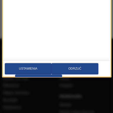
Radio RMF MAXX
Wydarzenia
Aplikacja mobilna
Konkursy
Ramówka
Imprezy
USTAWIENIA
ODRZUĆ
Odbiór
Płyty
Radio on-line
Filmy
PRZEJDŹ DO SERWISU
Reklama
Książki
Mapa serwisu
Multimedia
Kontakt
Wideo
Nadawca
Radia internetowe