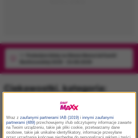
1/1
Podwójne bilety na Silesia Memoriał Kamili
Skolimowskiej 2026 - 23.08.2026
Ciekawostki
, kategoria:
1
…
870
871
872
873
874
…
1026
Wraz z
zaufanymi partnerami IAB (1019)
i
innymi zaufanymi
partnerami (489)
przechowujemy i/lub odczytujemy informacje zawarte
na Twoim urządzeniu, takie jak pliki cookie, przetwarzamy dane
osobowe, takie jak unikalne identyfikatory, informacje przesyłane
przez urządzenia końcowe niezbędne do personalizacji reklam i treści,