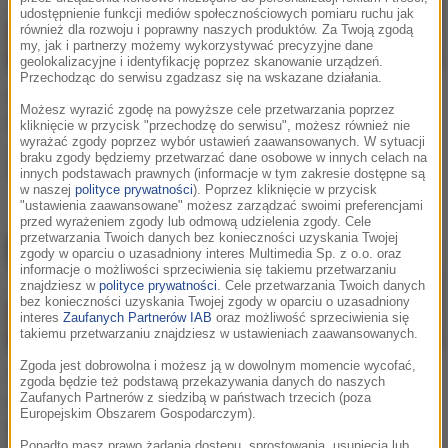
udostępnienie funkcji mediów społecznościowych pomiaru ruchu jak
również dla rozwoju i poprawny naszych produktów. Za Twoją zgodą
my, jak i partnerzy możemy wykorzystywać precyzyjne dane
geolokalizacyjne i identyfikację poprzez skanowanie urządzeń.
Przechodząc do serwisu zgadzasz się na wskazane działania.
Marcin Gortat przed
Uciekał przed pościgiem
Możesz wyrazić zgodę na powyższe cele przetwarzania poprzez
kolejnym sezonem:
policji. Był pijany.
kliknięcie w przycisk "przechodzę do serwisu", możesz również nie
wyrażać zgody poprzez wybór ustawień zaawansowanych. W sytuacji
„Najważniejsze to żebym
Tłumaczył się, że
braku zgody będziemy przetwarzać dane osobowe w innych celach na
był zdrowy”
powodem była kłótnia z
innych podstawach prawnych (informacje w tym zakresie dostępne są
w naszej
polityce prywatności
). Poprzez kliknięcie w przycisk
żoną
"ustawienia zaawansowane" możesz zarządzać swoimi preferencjami
przed wyrażeniem zgody lub odmową udzielenia zgody. Cele
przetwarzania Twoich danych bez konieczności uzyskania Twojej
zgody w oparciu o uzasadniony interes Multimedia Sp. z o.o. oraz
informacje o możliwości sprzeciwienia się takiemu przetwarzaniu
znajdziesz w
polityce prywatności
. Cele przetwarzania Twoich danych
bez konieczności uzyskania Twojej zgody w oparciu o uzasadniony
interes
Zaufanych Partnerów IAB
oraz możliwość sprzeciwienia się
takiemu przetwarzaniu znajdziesz w ustawieniach zaawansowanych.
Zgoda jest dobrowolna i możesz ją w dowolnym momencie wycofać,
Tak wygląda
Złapano małżeństwo,
zgoda będzie też podstawą przekazywania danych do naszych
Zaufanych Partnerów z siedzibą w państwach trzecich (poza
najdramatyczniejszy
które zabijało i zjadało
Europejskim Obszarem Gospodarczym).
poranek w jego życiu.
ludzi. Prawdopodobnie
Ponadto masz prawo żądania dostępu, sprostowania, usunięcia lub