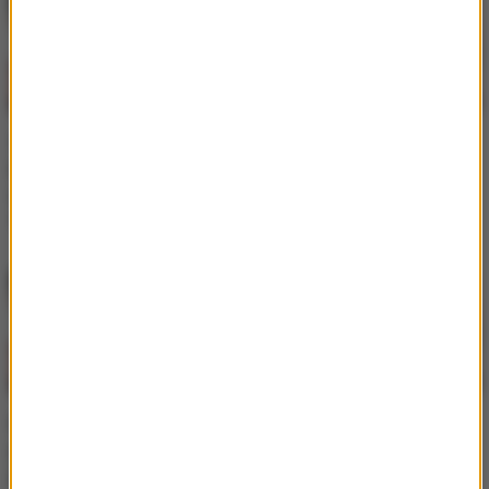
12-letnia
To był zwykły dzień w
brzuchomówczyni
pewnym rosyjskim
wygrała American’s Got
miasteczku
Talent!
Rosjanin szybko
Wiemy jaką bieliznę
przekonał się, ile wart
preferuje Dakota
jest chiński samochód…
Johnson!