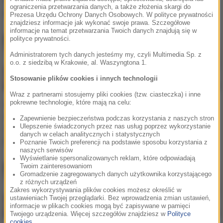
Miał niezły tupet, żeby
działali od ponad 15 lat!
ograniczenia przetwarzania danych, a także złożenia skargi do
jeszcze nagrywać
Prezesa Urzędu Ochrony Danych Osobowych. W polityce prywatności
znajdziesz informacje jak wykonać swoje prawa. Szczegółowe
informacje na temat przetwarzania Twoich danych znajdują się w
polityce prywatności.
Administratorem tych danych jesteśmy my, czyli Multimedia Sp. z
o.o. z siedzibą w Krakowie, al. Waszyngtona 1.
Stosowanie plików cookies i innych technologii
Wraz z partnerami stosujemy pliki cookies (tzw. ciasteczka) i inne
pokrewne technologie, które mają na celu:
Spalił nowe BMW przed
Zwolniłbyś na widok
siedzibą firmy, bo nie był
takich pasów? Robią
Zapewnienie bezpieczeństwa podczas korzystania z naszych stron
Ulepszenie świadczonych przez nas usług poprzez wykorzystanie
zadowolony z jego
wrażenie!
danych w celach analitycznych i statystycznych
jakości
Poznanie Twoich preferencji na podstawie sposobu korzystania z
naszych serwisów
Wyświetlanie spersonalizowanych reklam, które odpowiadają
Twoim zainteresowaniom
Gromadzenie zagregowanych danych użytkownika korzystającego
z różnych urządzeń
Zakres wykorzystywania plików cookies możesz określić w
ustawieniach Twojej przeglądarki. Bez wprowadzenia zmian ustawień,
informacje w plikach cookies mogą być zapisywane w pamięci
Twojego urządzenia. Więcej szczegółów znajdziesz w
Polityce
cookies
.