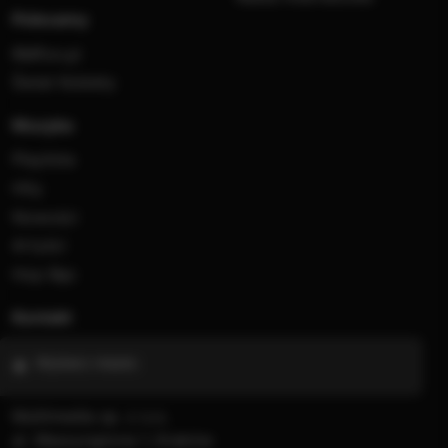
Polecamy
RMFon.pl
Świat Kobiety
Muzyka
Playlista
Hity
Nowości
Artyści
Hop Bęc
Kontakt
Wybierz miasto
Multimedia sp. z o.o.
al. Waszyngtona 1, Kraków