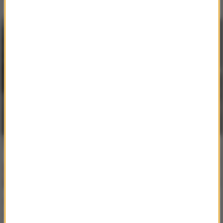
Czy Arkadiusz Milik
Chciał pomóc rekinowi.
wróci do gry?
Mogło skończyć się
tragicznie!
Cristiano Ronaldo się
Rodzinka: "Jak myśmy się
żeni!
postarzeli"