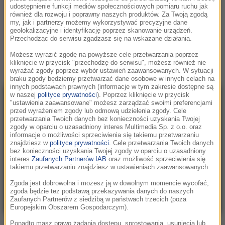
W gąszczu informacji selekcjonujemy dla specjalnie dla
udostępnienie funkcji mediów społecznościowych pomiaru ruchu jak
Ciebie ciekawostki, które pozwolą Ci zapomnieć o natłoku
również dla rozwoju i poprawny naszych produktów. Za Twoją zgodą
zdarzeń. Czy pingwiny mają kolana? Jak śpią delfiny? Mimo,
my, jak i partnerzy możemy wykorzystywać precyzyjne dane
geolokalizacyjne i identyfikację poprzez skanowanie urządzeń.
że nikt nie prosił, każdy tego potrzebował.
Przechodząc do serwisu zgadzasz się na wskazane działania.
Subskrybuj Podcast
Możesz wyrazić zgodę na powyższe cele przetwarzania poprzez
kliknięcie w przycisk "przechodzę do serwisu", możesz również nie
wyrażać zgody poprzez wybór ustawień zaawansowanych. W sytuacji
braku zgody będziemy przetwarzać dane osobowe w innych celach na
innych podstawach prawnych (informacje w tym zakresie dostępne są
w naszej
polityce prywatności
). Poprzez kliknięcie w przycisk
Coś Fajnego - Zakochana
"ustawienia zaawansowane" możesz zarządzać swoimi preferencjami
przed wyrażeniem zgody lub odmową udzielenia zgody. Cele
Warszawa
przetwarzania Twoich danych bez konieczności uzyskania Twojej
zgody w oparciu o uzasadniony interes Multimedia Sp. z o.o. oraz
informacje o możliwości sprzeciwienia się takiemu przetwarzaniu
znajdziesz w
polityce prywatności
. Cele przetwarzania Twoich danych
00:00
bez konieczności uzyskania Twojej zgody w oparciu o uzasadniony
interes
Zaufanych Partnerów IAB
oraz możliwość sprzeciwienia się
Play
Mute
Setting
takiemu przetwarzaniu znajdziesz w ustawieniach zaawansowanych.
Zgoda jest dobrowolna i możesz ją w dowolnym momencie wycofać,
Podziel się:
zgoda będzie też podstawą przekazywania danych do naszych
Zaufanych Partnerów z siedzibą w państwach trzecich (poza
Europejskim Obszarem Gospodarczym).
Ponadto masz prawo żądania dostępu, sprostowania, usunięcia lub