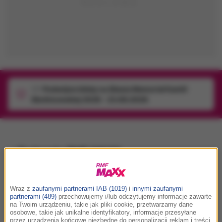
1/1
Podwójne bilety na Silesia Memoriał Kamili
Skolimowskiej 2026 - 23.08.2026
‹ Podcasty RMF MAXX
Wraz z
zaufanymi partnerami IAB (1019)
i
innymi zaufanymi
partnerami (489)
przechowujemy i/lub odczytujemy informacje zawarte
na Twoim urządzeniu, takie jak pliki cookie, przetwarzamy dane
Coś Fajnego
osobowe, takie jak unikalne identyfikatory, informacje przesyłane
przez urządzenia końcowe niezbędne do personalizacji reklam i treści,