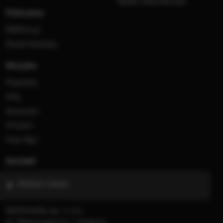
Radia internetowe
Polecamy
RMFon.pl
Świat Kobiety
Muzyka
Playlista
Hity
Nowości
Artyści
Hop Bęc
Kontakt
Wybierz miasto
Multimedia sp. z o.o.
al. Waszyngtona 1, Kraków