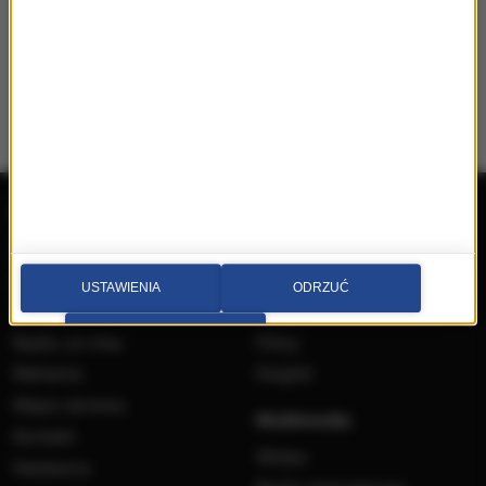
Radio RMF MAXX
Wydarzenia
Aplikacja mobilna
Konkursy
Ramówka
Imprezy
USTAWIENIA
ODRZUĆ
Odbiór
Płyty
PRZEJDŹ DO SERWISU
Radio on-line
Filmy
Reklama
Książki
Mapa serwisu
Multimedia
Kontakt
Wideo
Nadawca