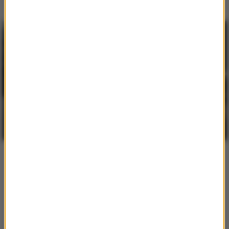
Coś Fajnego - poszukiwany
01:07
sam się zgłosił na komedę,
już spakowany.mp3
Coś Fajnego - Kto
01:12
najbogatszy jest
Coś Fajnego - Śpiewający
00:24
Neevald