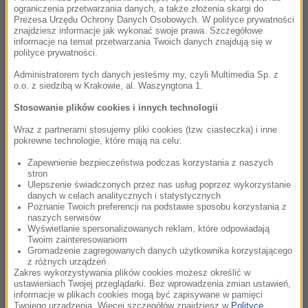
ograniczenia przetwarzania danych, a także złożenia skargi do
Wszystkie odcinki (17):
Prezesa Urzędu Ochrony Danych Osobowych. W polityce prywatności
znajdziesz informacje jak wykonać swoje prawa. Szczegółowe
informacje na temat przetwarzania Twoich danych znajdują się w
Coś Fajnego - Którego jest
01:48
polityce prywatności.
Dzień Mamy
Administratorem tych danych jesteśmy my, czyli Multimedia Sp. z
o.o. z siedzibą w Krakowie, al. Waszyngtona 1.
Stosowanie plików cookies i innych technologii
Wraz z partnerami stosujemy pliki cookies (tzw. ciasteczka) i inne
pokrewne technologie, które mają na celu:
Zapewnienie bezpieczeństwa podczas korzystania z naszych
stron
Ulepszenie świadczonych przez nas usług poprzez wykorzystanie
Coś Fajnego -
01:29
danych w celach analitycznych i statystycznych
Odziedziczyłam wiedzę O
Poznanie Twoich preferencji na podstawie sposobu korzystania z
naszych serwisów
Wszystkim
Wyświetlanie spersonalizowanych reklam, które odpowiadają
Twoim zainteresowaniom
Gromadzenie zagregowanych danych użytkownika korzystającego
z różnych urządzeń
Zakres wykorzystywania plików cookies możesz określić w
ustawieniach Twojej przeglądarki. Bez wprowadzenia zmian ustawień,
Coś Fajnego - Wycieczki na
00:43
informacje w plikach cookies mogą być zapisywane w pamięci
Twojego urządzenia. Więcej szczegółów znajdziesz w
Polityce