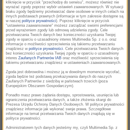
kliknięcie w przycisk "przechodzę do serwisu", możesz również nie
wyrażać zgody poprzez wybór ustawień zaawansowanych. W sytuacji
braku zgody będziemy przetwarzać dane osobowe w innych celach na
Alle Farben
/
René Miller
innych podstawach prawnych (informacje w tym zakresie dostępne są
3
w naszej
polityce prywatności
). Poprzez kliknięcie w przycisk
Body Talk
"ustawienia zaawansowane" możesz zarządzać swoimi preferencjami
przed wyrażeniem zgody lub odmową udzielenia zgody. Cele
przetwarzania Twoich danych bez konieczności uzyskania Twojej
zgody w oparciu o uzasadniony interes Multimedia Sp. z o.o. oraz
informacje o możliwości sprzeciwienia się takiemu przetwarzaniu
znajdziesz w
polityce prywatności
. Cele przetwarzania Twoich danych
bez konieczności uzyskania Twojej zgody w oparciu o uzasadniony
interes
Zaufanych Partnerów IAB
oraz możliwość sprzeciwienia się
takiemu przetwarzaniu znajdziesz w ustawieniach zaawansowanych.
ANOTR
/
54 Ultra
4
Zgoda jest dobrowolna i możesz ją w dowolnym momencie wycofać,
Talk To You
zgoda będzie też podstawą przekazywania danych do naszych
Zaufanych Partnerów z siedzibą w państwach trzecich (poza
Europejskim Obszarem Gospodarczym).
Ponadto masz prawo żądania dostępu, sprostowania, usunięcia lub
ograniczenia przetwarzania danych, a także złożenia skargi do
Prezesa Urzędu Ochrony Danych Osobowych. W polityce prywatności
znajdziesz informacje jak wykonać swoje prawa. Szczegółowe
informacje na temat przetwarzania Twoich danych znajdują się w
Roxie
/
White 2115
5
polityce prywatności.
Chciałam Ciebie więcej
Administratorem tych danych jesteśmy my, czyli Multimedia Sp. z