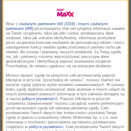
płytach "Cholerne pragnienie" i
"Ta co płonie z miłości", Paula
Roma prezentuje nam swój
najitymniejszy album. Co
Wraz z
zaufanymi partnerami IAB (1019)
i
innymi zaufanymi
powstaje "Z resz…
partnerami (489)
przechowujemy i/lub odczytujemy informacje zawarte
na Twoim urządzeniu, takie jak pliki cookie, przetwarzamy dane
osobowe, takie jak unikalne identyfikatory, informacje przesyłane
Livka i Fukaj w Próbie
45:20
przez urządzenia końcowe niezbędne do personalizacji reklam i treści,
udostępnienie funkcji mediów społecznościowych pomiaru ruchu jak
mikrofonu.
również dla rozwoju i poprawny naszych produktów. Za Twoją zgodą
my, jak i partnerzy możemy wykorzystywać precyzyjne dane
Livka i Fukaj w rozmowie o
geolokalizacyjne i identyfikację poprzez skanowanie urządzeń.
nowym singlu, wspólnej pracy i
Przechodząc do serwisu zgadzasz się na wskazane działania.
podróży przez życiową nostalgię.
Możesz wyrazić zgodę na powyższe cele przetwarzania poprzez
O inspiracjach ulubionymi
kliknięcie w przycisk "przechodzę do serwisu", możesz również nie
artystami, rodzinnych miastach,
wyrażać zgody poprzez wybór ustawień zaawansowanych. W sytuacji
ogródkach działkowych i
braku zgody będziemy przetwarzać dane osobowe w innych celach na
innych podstawach prawnych (informacje w tym zakresie dostępne są
muzyce, która łąc…
w naszej
polityce prywatności
). Poprzez kliknięcie w przycisk
"ustawienia zaawansowane" możesz zarządzać swoimi preferencjami
przed wyrażeniem zgody lub odmową udzielenia zgody. Cele
Wiktor Dyduła w Próbie
56:29
przetwarzania Twoich danych bez konieczności uzyskania Twojej
zgody w oparciu o uzasadniony interes Multimedia Sp. z o.o. oraz
Mikrofonu.
informacje o możliwości sprzeciwienia się takiemu przetwarzaniu
znajdziesz w
polityce prywatności
. Cele przetwarzania Twoich danych
Wiktor Dyduła w szczerej