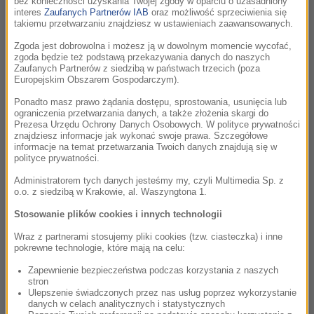
bez konieczności uzyskania Twojej zgody w oparciu o uzasadniony
rozmowie o muzyce,
interes
Zaufanych Partnerów IAB
oraz możliwość sprzeciwienia się
koncertowych emocjach i miłości,
takiemu przetwarzaniu znajdziesz w ustawieniach zaawansowanych.
która daje siłę do działania.
Zgoda jest dobrowolna i możesz ją w dowolnym momencie wycofać,
Artysta opowiada też o
zgoda będzie też podstawą przekazywania danych do naszych
kontraście między sceną, a
Zaufanych Partnerów z siedzibą w państwach trzecich (poza
codziennością, nominacji do
Europejskim Obszarem Gospodarczym).
Fryde…
Ponadto masz prawo żądania dostępu, sprostowania, usunięcia lub
ograniczenia przetwarzania danych, a także złożenia skargi do
Prezesa Urzędu Ochrony Danych Osobowych. W polityce prywatności
Babie lato 2026: Natalia
38:54
znajdziesz informacje jak wykonać swoje prawa. Szczegółowe
informacje na temat przetwarzania Twoich danych znajdują się w
Grosiak, Bela i Kathia.
polityce prywatności.
Twarze i głosy Babiego lata 2026,
Administratorem tych danych jesteśmy my, czyli Multimedia Sp. z
właśnie zostały odkryte. W tym
o.o. z siedzibą w Krakowie, al. Waszyngtona 1.
roku projekt tworzą Natalia
Stosowanie plików cookies i innych technologii
Grosiak, Bela i Kathia. Trzy
wspaniałe wokalistki opowiedziały
Wraz z partnerami stosujemy pliki cookies (tzw. ciasteczka) i inne
o zakulisowych historiach
pokrewne technologie, które mają na celu:
wspólnej…
Zapewnienie bezpieczeństwa podczas korzystania z naszych
stron
Ulepszenie świadczonych przez nas usług poprzez wykorzystanie
Męskie Granie Orkiestra
09:33
danych w celach analitycznych i statystycznych