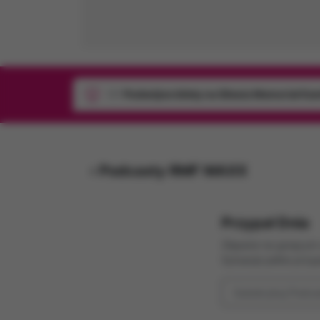
1/1
Podwójne bilety na Silesia Memoriał Ka
‹ Podcasty RMF MAXX
Przypał Dnia
Złapane na gorącym u
Sytuacje pełne przy
Subskrybuj Podca