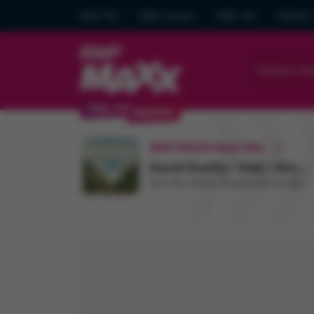
RMF FM
RMF Classic
RMF ON
RMF24
Wybierz mia
RMF MAXX New Hits
David Guetta / Alok / Stick Figure
Run Run River (Angels Above Me)