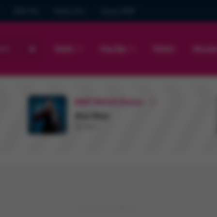
GRA FM
Radio Gra
Grupa RMF
sto
Radio
Hop Bęc
Wideo
Muzyk
RMF MAXX Dance
Ava Max
So Am I