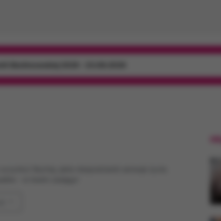
mili Skolimowskiej 2026 - 23.08.2026
Hi
czynku! Słuchaj, jakie niespodzianki serwuje życie.
pałów - w twoim zasięgu!
st