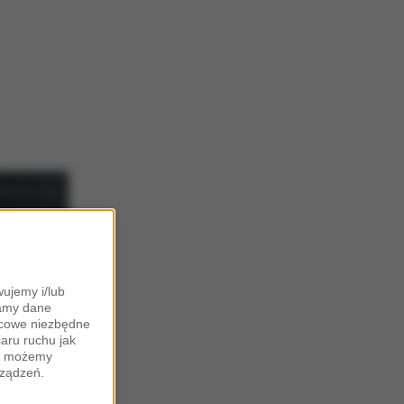
ujemy i/lub
zamy dane
ońcowe niezbędne
iaru ruchu jak
zy możemy
rządzeń.