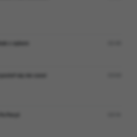
ebab z zębem
02:45
ysztof się nie czesi
03:00
 Pa Paryż
03:14