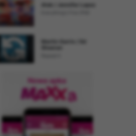
Alok
/
Jennifer Lopez
Everything's Fine (PM)
Martin Garrix
/
Ed
Sheeran
Repeat It