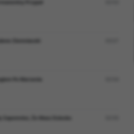
ermanentny Przypał
02:53
alone Ziemniaczki
03:27
iegiem Po Marzenia
02:54
dy Zapomnisz, Że Masz Dziecko
02:55