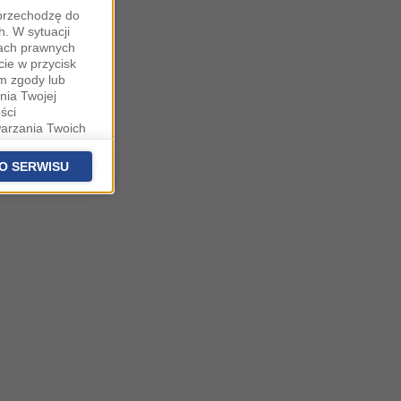
"przechodzę do
. W sytuacji
wach prawnych
cie w przycisk
m zgody lub
nia Twojej
ści
warzania Twoich
fanych
stawieniach
O SERWISU
 podstawą
ich (poza
warzania
ityce
na temat
owie, al.