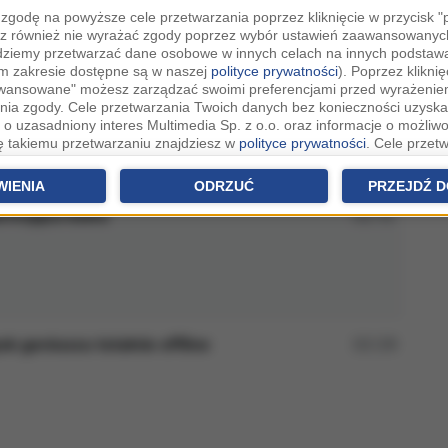
zgodę na powyższe cele przetwarzania poprzez kliknięcie w przycisk 
z również nie wyrażać zgody poprzez wybór ustawień zaawansowanych
dziemy przetwarzać dane osobowe w innych celach na innych podsta
gaż rejestrowany ale niezabrany
02:31
ym zakresie dostępne są w naszej
polityce prywatności
). Poprzez kliknię
awansowane" możesz zarządzać swoimi preferencjami przed wyrażenie
ia zgody. Cele przetwarzania Twoich danych bez konieczności uzyska
 o uzasadniony interes Multimedia Sp. z o.o. oraz informacje o możliwo
ię takiemu przetwarzaniu znajdziesz w
polityce prywatności
. Cele przet
eczności uzyskania Twojej zgody w oparciu o uzasadniony interes
Zau
raz możliwość sprzeciwienia się takiemu przetwarzaniu znajdziesz w u
WIENIA
ODRZUĆ
PRZEJDŹ D
h.
larmująca kawa
02:15
rowolna i możesz ją w dowolnym momencie wycofać, zgoda będzie też
anych do naszych Zaufanych Partnerów z siedzibą w państwach trzec
szarem Gospodarczym).
awo żądania dostępu, sprostowania, usunięcia lub ograniczenia przet
 złożenia skargi do Prezesa Urzędu Ochrony Danych Osobowych. W pol
jdziesz informacje jak wykonać swoje prawa. Szczegółowe informacje 
sk geniuszu totalnie offline
02:29
woich danych znajdują się w polityce prywatności.
tych danych jesteśmy my, czyli Multimedia Sp. z o.o. z siedzibą w Krak
ków cookies i innych technologii