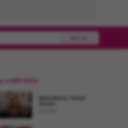
Zgłoś się
ty w RMF MAXX
Bebe Rexha
/
David
Guetta
Sad Girls