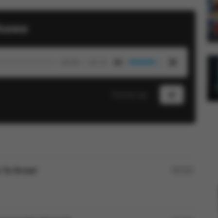
 kawa
00:00
02:15
Mute
Settings
Podziel się:
e Te Drzwi
02:52