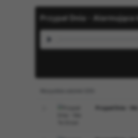
Przypał Dnia - Alarmująca
Play
Wszystkie odcinki (25):
Przypał Dnia - Ni