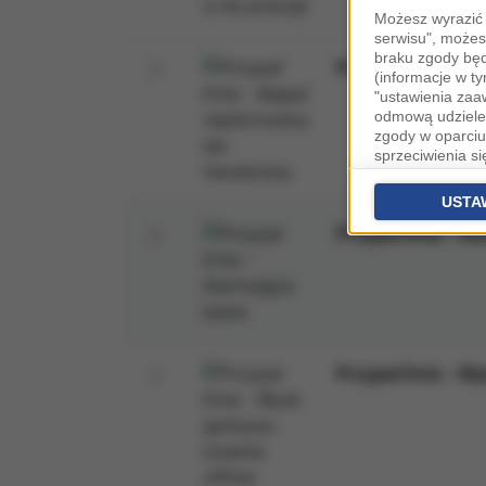
Możesz wyrazić 
serwisu", możes
braku zgody bę
Przypał Dnia - Ba
(informacje w t
"ustawienia za
odmową udzielen
zgody w oparciu
sprzeciwienia s
danych bez koni
Partnerów IAB
o
USTA
zaawansowanyc
Przypał Dnia - A
Zgoda jest dob
przekazywania d
Europejskim Ob
Ponadto masz pr
danych, a także
prywatności zna
Przypał Dnia - Bły
przetwarzania T
Administratorem 
Waszyngtona 1.
Stosowanie pli