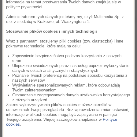
O tym w nowym Radiowozie.…
informacje na temat przetwarzania Twoich danych znajdują się w
polityce prywatności.
Administratorem tych danych jesteśmy my, czyli Multimedia Sp. z
Radek Majdan: O to Henio
01:06:51
o.o. z siedzibą w Krakowie, al. Waszyngtona 1.
mógłby mieć do mnie
Stosowanie plików cookies i innych technologii
pretensje
Wraz z partnerami stosujemy pliki cookies (tzw. ciasteczka) i inne
O motoryzacji, ale też o
pokrewne technologie, które mają na celu:
tacierzyństwie po 50. i meczach
Zapewnienie bezpieczeństwa podczas korzystania z naszych
jego życia. Jakim jest ojcem? I
stron
czy marzy, żeby Henio został
Ulepszenie świadczonych przez nas usług poprzez wykorzystanie
bramkarzem? Do Radiowozu
danych w celach analitycznych i statystycznych
Poznanie Twoich preferencji na podstawie sposobu korzystania z
wpadł Radek Majdan.…
naszych serwisów
Wyświetlanie spersonalizowanych reklam, które odpowiadają
Twoim zainteresowaniom
"Cześć, jestem Piotr i
40:00
Gromadzenie zagregowanych danych użytkownika korzystającego
jestem uzależniony". Cały
z różnych urządzeń
Zakres wykorzystywania plików cookies możesz określić w
ten gniew Tego Typa Mesa
ustawieniach Twojej przeglądarki. Bez wprowadzenia zmian ustawień,
informacje w plikach cookies mogą być zapisywane w pamięci
Do radiowozu wsiadł Ten Typ Mes
Twojego urządzenia. Więcej szczegółów znajdziesz w
Polityce
opowiedzieć o bez ogródek
cookies
.
opowiedział o swoim uzależnieniu
i czy da się powiedzieć coś