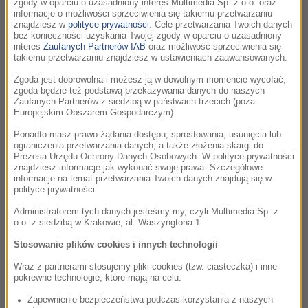
zgody w oparciu o uzasadniony interes Multimedia Sp. z o.o. oraz
rządzą w polskich domach.
informacje o możliwości sprzeciwienia się takiemu przetwarzaniu
Księżniczki i caryce w
znajdziesz w
polityce prywatności
. Cele przetwarzania Twoich danych
bez konieczności uzyskania Twojej zgody w oparciu o uzasadniony
najnowszym odcinku sięgają po
interes
Zaufanych Partnerów IAB
oraz możliwość sprzeciwienia się
tę kultową komedię ro…
takiemu przetwarzaniu znajdziesz w ustawieniach zaawansowanych.
Zgoda jest dobrowolna i możesz ją w dowolnym momencie wycofać,
ZA CO KOCHALIŚMY
58:41
zgoda będzie też podstawą przekazywania danych do naszych
Zaufanych Partnerów z siedzibą w państwach trzecich (poza
BATMAN TAS? PODCASTEX
Europejskim Obszarem Gospodarczym).
o ulubionej animacji z
Ponadto masz prawo żądania dostępu, sprostowania, usunięcia lub
dzieciństwa
ograniczenia przetwarzania danych, a także złożenia skargi do
Prezesa Urzędu Ochrony Danych Osobowych. W polityce prywatności
W najnowszym odcinku
znajdziesz informacje jak wykonać swoje prawa. Szczegółowe
Księżniczki i caryce razem z
informacje na temat przetwarzania Twoich danych znajdują się w
Podcastex, czyli Mateuszem
polityce prywatności.
Witkowskim i Bartkiem
Administratorem tych danych jesteśmy my, czyli Multimedia Sp. z
Przybyszewskim zabierają nas w
o.o. z siedzibą w Krakowie, al. Waszyngtona 1.
mroczne uniwersum Batmana.
Stosowanie plików cookies i innych technologii
Kultowe intro, niepowtarzalny …
Wraz z partnerami stosujemy pliki cookies (tzw. ciasteczka) i inne
pokrewne technologie, które mają na celu:
Paweł Lubicz. Największy
44:06
buc polskiej telewizji?
Zapewnienie bezpieczeństwa podczas korzystania z naszych